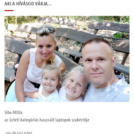
AKI A HÍVÁSOD VÁRJA…
Siba Attila
az üzleti kategóriás használt laptopok szakértője
+36 70 632 4782