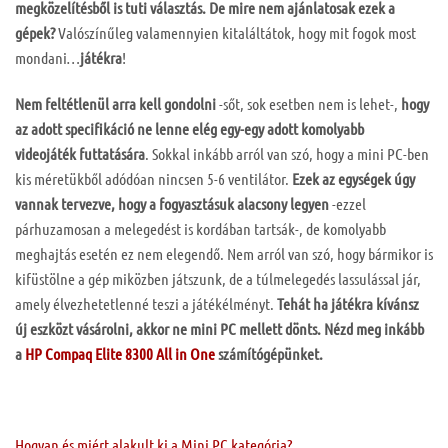
megközelítésből is tuti választás.
De mire nem ajánlatosak ezek a
gépek?
Valószínűleg valamennyien kitaláltátok, hogy mit fogok most
mondani…
játékra
!
Nem feltétlenül arra kell gondolni
-sőt, sok esetben nem is lehet-,
hogy
az adott specifikáció ne lenne elég egy-egy adott komolyabb
videojáték futtatására
. Sokkal inkább arról van szó, hogy a mini PC-ben
kis méretükből adódóan nincsen 5-6 ventilátor.
Ezek az egységek úgy
vannak tervezve, hogy a fogyasztásuk alacsony legyen
-ezzel
párhuzamosan a melegedést is kordában tartsák-, de komolyabb
meghajtás esetén ez nem elegendő. Nem arról van szó, hogy bármikor is
kifüstölne a gép miközben játszunk, de a túlmelegedés lassulással jár,
amely élvezhetetlenné teszi a játékélményt.
Tehát ha játékra kívánsz
új eszközt vásárolni, akkor ne mini PC mellett dönts. Nézd meg inkább
a
HP Compaq Elite 8300 All in One
számítógépünket.
Hogyan és miért alakult ki a Mini PC kategória?