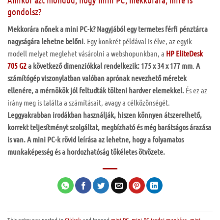
gondolsz?
Mekkorára nőnek a mini PC-k? Nagyjából egy termetes férfi pénztárca
nagyságára lehetne belőni
. Egy konkrét példával is élve, az egyik
modell melyet meglehet vásárolni a webshopunkban, a
HP EliteDesk
705 G2
a következő dimenziókkal rendelkezik: 175 x 34 x 177 mm
.
A
számítógép viszonylatban valóban aprónak nevezhető méretek
ellenére, a mérnökök jól feltudták tölteni hardver elemekkel.
És ez az
irány meg is találta a számításait, avagy a célközönségét.
Leggyakrabban irodákban használják, hiszen könnyen átszerelhető,
korrekt teljesítményt szolgáltat, megbízható és még barátságos árazása
is van. A mini PC-k rövid leírása az lehetne, hogy a folyamatos
munkaképesség és a hordozhatóság tökéletes ötvözete.
This entry was posted in
Cikkek
and tagged
mini PC
,
mini PC irodai munkára
,
mini