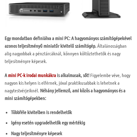
Egy mondatban definiálva a mini PC: A hagyományos számítógépekével
azonos teljesítményű miniatűr kivitelű számítógép.
Általánosságban
alig nagyobbak a pénztárcáknál, könnyen költöztethetők és nagy
teljesítményre képesek.
A
mini PC-k irodai munkákra
is alkalmasak, sőt!
Figyelembe véve, hogy
nagyon kis helyen is elférnek, jóval praktikusabbak is lehetnek a
nagytestvérjeiknél.
Néhány jellemző, ami közös a hagyományos és a
mini számítógépekben:
Többféle kivitelben is rendelhetők
Igény esetén upgradelhetők egy mértékig
Nagy teljesítményre képesek