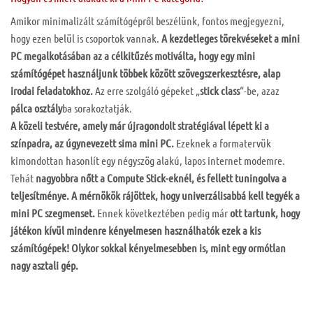
Amikor minimalizált számítógépről beszélünk, fontos megjegyezni,
hogy ezen belül is csoportok vannak.
A kezdetleges törekvéseket a mini
PC megalkotásában az a célkitűzés motiválta, hogy egy mini
számítógépet használjunk többek között szövegszerkesztésre, alap
irodai feladatokhoz.
Az erre szolgáló gépeket „
stick class
“-be, azaz
p
álca osztály
ba sorakoztatják.
A közeli testvére, amely már újragondolt stratégiával lépett ki a
színpadra, az úgynevezett sima mini PC.
Ezeknek a formatervük
kimondottan hasonlít egy négyszög alakú, lapos internet modemre.
Tehát
nagyobbra nőtt a Compute Stick-eknél, és fellett tuningolva a
teljesítménye. A mérnökök rájöttek, hogy univerzálisabbá kell tegyék a
mini PC szegmenset.
Ennek következtében pedig már
ott tartunk, hogy
játékon kívül mindenre kényelmesen használhatók ezek a kis
számítógépek! Olykor sokkal kényelmesebben is, mint egy ormótlan
nagy asztali gép.