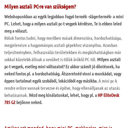
Milyen asztali PC-re van szükségem?
Webshopunkban az egyik legjobban fogyó termék -slágertermék- a mini
PC. Lehet, hogy a milyen asztali pc-t vegyek kérdésre, Te is ebben leled
meg a választ.
Róluk fontos tudni, hogy merőben másak dimenzióra, hordozhatósága,
megjelenésre a hagyományos asztali gépekhez viszonyítva. Azonban
teljesítményben, felhasználás területekben és megbízhatóságban már
sokkal közelebb állnak a nevüket is tőlük öröklő PC-től.
Milyen asztali
pc-t vegyek, esetleg mini változatot? Ez akkor számít jó döntésnek, ha
neked fontos pl. a hordozhatóság.
Átszeretnéd vinni a munkádat, vagy
éppen tartalmat egyik szobából, lokációból egy másikba.
A mini pc-k
rendre erősre vannak tervezve és építve, hogy ellenálljanak az utazás
behatásainak.
Nézd meg kínálatunkat, lehet, hogy pl. a
HP EliteDesk
705 G2
bejönne neked.
Amikor azt mondod, hogy mini PC, mekkorára, mire is