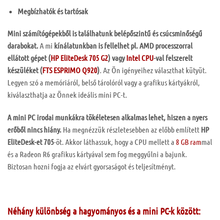
Megbízhatók és tartósak
Mini számítógépekből is találhatunk belépőszintű és csúcsminőségű
darabokat.
A mi
kínálatunkban is fellelhet pl. AMD processzorral
ellátott gépet (
HP EliteDesk 705 G2
) vagy
Intel CPU
-val felszerelt
készüléket (
FTS ESPRIMO Q920
)
. Az Ön igényeihez választhat kütyüt.
Legyen szó a memóriáról, belső tárolóról vagy a grafikus kártyákról,
kiválaszthatja az Önnek ideális mini PC-t.
A mini PC irodai munkákra tökéletesen alkalmas lehet, hiszen a nyers
erőből nincs hiány.
Ha megnézzük részletesebben az előbb említett
HP
EliteDesk-et 705
-öt. Akkor láthassuk, hogy a CPU mellett a
8 GB ram
mal
és a Radeon R6 grafikus kártyával sem fog meggyűlni a bajunk.
Biztosan hozni fogja az elvárt gyorsaságot és teljesítményt.
Néhány különbség a hagyományos és a mini PC-k között: