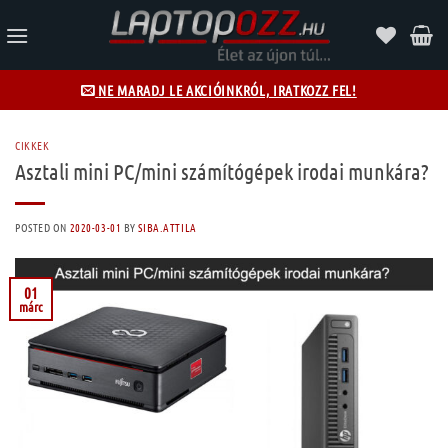
Skip
to
content
NE MARADJ LE AKCIÓINKRÓL, IRATKOZZ FEL!
CIKKEK
Asztali mini PC/mini számítógépek irodai munkára?
POSTED ON
2020-03-01
BY
SIBA.ATTILA
01
márc