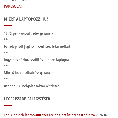
KAPCSOLAT
MIÉRT A LAPTOPOZZ.HU?
100%
pénzvisszafizetés garancia
***
Feltelepített
jogtiszta szoftver, felár nélkül
***
Ingyenes
házhoz szállítás
minden laptopra
***
Min. 6 hónap
alkatrész garancia
***
Azonnali kiszolgálás raktárkészletről
LEGFRISSEBB BEJEGYZÉSEK
Top 3 legjobb laptop 400 ezer forint alatt üzleti használatra
2026-07-30