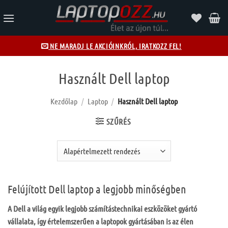
Skip
to
content
NE MARADJ LE AKCIÓINKRÓL, IRATKOZZ FEL!
Használt Dell laptop
Kezdőlap
/
Laptop
/
Használt Dell laptop
SZŰRÉS
Felújított Dell laptop a legjobb minőségben
A Dell a világ egyik legjobb számítástechnikai eszközöket gyártó
vállalata, így értelemszerűen a laptopok gyártásában is az élen