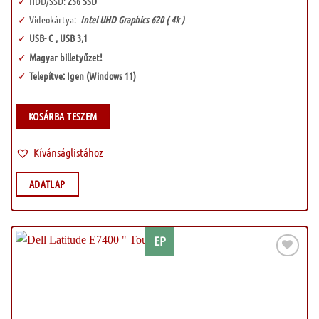
HDD/SSD:
256 SSD
Videokártya:
Intel UHD Graphics 620 ( 4k )
USB- C , USB 3,1
Magyar billetyűzet!
Telepítve: Igen (Windows 11)
KOSÁRBA TESZEM
Kívánságlistához
ADATLAP
EP
Kívánságlistához