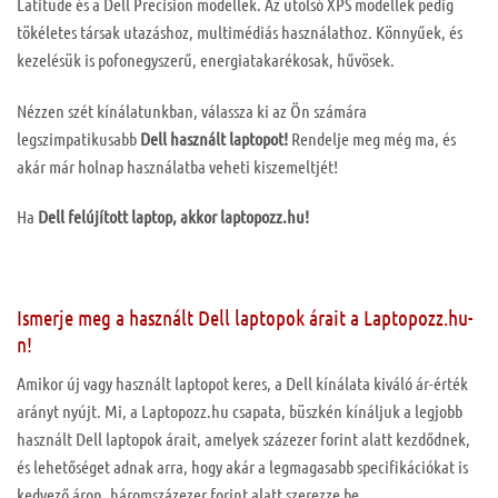
Latitude és a Dell Precision modellek. Az utolsó XPS modellek pedig
tökéletes társak utazáshoz, multimédiás használathoz. Könnyűek, és
kezelésük is pofonegyszerű, energiatakarékosak, hűvösek.
Nézzen szét kínálatunkban, válassza ki az Ön számára
legszimpatikusabb
Dell
használt laptopot!
Rendelje meg még ma, és
akár már holnap használatba veheti kiszemeltjét!
Ha
Dell felújított laptop, akkor laptopozz.hu!
Ismerje meg a használt Dell laptopok árait a Laptopozz.hu-
n!
Amikor új vagy használt laptopot keres, a Dell kínálata kiváló ár-érték
arányt nyújt. Mi, a Laptopozz.hu csapata, büszkén kínáljuk a legjobb
használt Dell laptopok árait, amelyek százezer forint alatt kezdődnek,
és lehetőséget adnak arra, hogy akár a legmagasabb specifikációkat is
kedvező áron, háromszázezer forint alatt szerezze be.