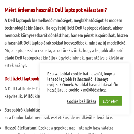
Miért érdemes használt Dell laptopot választani?
A Dell laptopok kiemelkedő minőséget, megbízhatóságot és modern
technológiát kínálnak. Ha egy felújított Dell laptopot választ, akkor
nemcsak környezetbarát döntést hoz, hanem pénzt is spórolhat, hiszen
a használt Dell laptop árak sokkal kedvezőbbek, mint az új modelleké.
Mi, a laptopozz.hu csapata, arra törekszünk, hogy a legjobb állapotú
eladó Dell laptopokat
kínáljuk ügyfeleinknek, garantálva a kiváló ár-
érték arányt.
Ez a weboldal cookie-kat használ, hogy a
Dell üzleti laptopok – a megbízhatóság szimbóluma
lehető legjobb felhasználói élményt
nyújtsuk Önnek. Az oldal használatával Ön
A Dell Latitude és Precision sorozatai az üzleti laptopok élvonalát
hozzájárul a cookie-k működéséhez.
képviselik.
Mitől kiemelkedőek ezek a modellek?
Cookie beállítása
Elfogadom
Strapabíró kialakítás:
A magnéziumötvözetből készült belső szerkezet
és a fémburkolat nemcsak esztétikus, de rendkívül ellenálló is.
Hosszú élettartam:
Ezeket a gépeket napi intenzív használatra