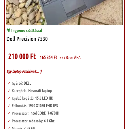
Ingyenes szállítással
Dell Precision 7530
210 000
Ft
165 354
Ft
+27%-os ÁFA
Egy laptop Profiknak... :)
Gyártó:
DELL
Kategória:
Használt laptop
Kijelző képátló:
15,6 LED HD
Felbontás:
1920 X1080 FHD IPS
Processzor:
Intel CORE I7-8750H
Processzor sebesség:
4.1 Ghz
Memória:
32 GB