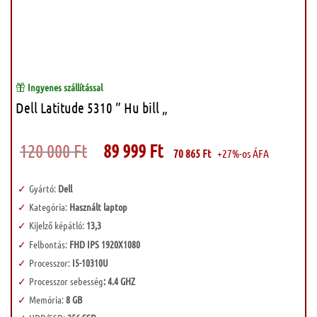
Ingyenes szállítással
Dell Latitude 5310 ” Hu bill „
Original
Current
120 000
Ft
89 999
Ft
70 865
Ft
+27%-os ÁFA
price
price
was:
is:
120
89
000 Ft.
999 Ft.
Gyártó:
Dell
Kategória:
Használt laptop
Kijelző képátló:
13,3
Felbontás:
FHD IPS 1920X1080
Processzor:
I5-10310U
Processzor sebesség
: 4.4 GHZ
Memória:
8 GB