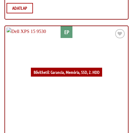
ADATLAP
EP
Kívánságlistához
Bővíthető: Garancia, Memória, SSD, 2. HDD