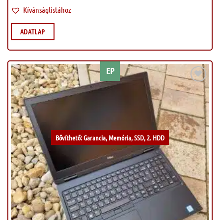
Kívánságlistához
ADATLAP
EP
Kívánságlistához
Bővíthető: Garancia, Memória, SSD, 2. HDD