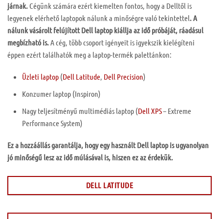
járnak.
Cégünk számára ezért kiemelten fontos, hogy a Delltől is
legyenek elérhető laptopok nálunk a minőségre való tekintettel
. A
nálunk vásárolt felújított Dell laptop kiállja az idő próbáját, ráadásul
megbízható is.
A cég, több csoport igényeit is igyekszik kielégíteni
éppen ezért találhatók meg a laptop-termék palettánkon:
Üzleti laptop
(
Dell Latitude
,
Dell Precision
)
Konzumer laptop (Inspiron)
Nagy teljesítményű multimédiás laptop (
Dell XPS
– Extreme
Performance System)
Ez a hozzáállás garantálja, hogy egy használt Dell laptop is ugyanolyan
jó minőségű lesz az idő múlásával is, hiszen ez az érdekük.
DELL LATITUDE