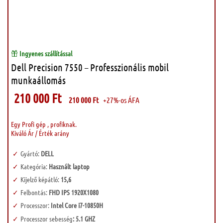
Ingyenes szállítással
Dell Precision 7550 – Professzionális mobil
munkaállomás
210 000
Ft
210 000
Ft
+27%-os ÁFA
Egy Profi gép , profiknak.
Kiváló Ár / Érték arány
Gyártó:
DELL
Kategória:
Használt laptop
Kijelző képátló:
15,6
Felbontás:
FHD IPS 1920X1080
Processzor:
Intel Core i7-10850H
Processzor sebesség
: 5.1 GHZ