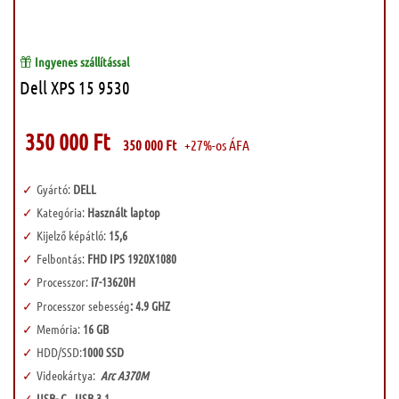
Ingyenes szállítással
Dell XPS 15 9530
350 000
Ft
350 000
Ft
+27%-os ÁFA
Gyártó:
DELL
Kategória:
Használt laptop
Kijelző képátló:
15,6
Felbontás:
FHD IPS 1920X1080
Processzor:
i7-13620H
Processzor sebesség
: 4.9 GHZ
Memória:
16 GB
HDD/SSD:
1000 SSD
Videokártya:
Arc A370M
USB- C , USB 3,1