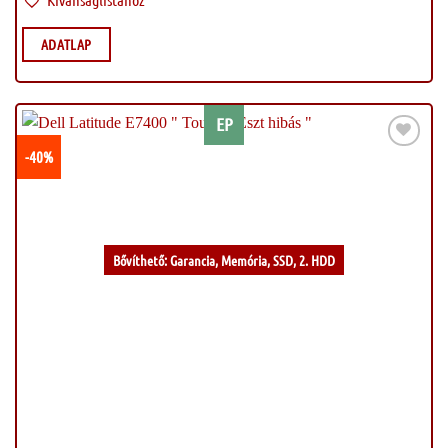
ADATLAP
EP
-40%
Kívánságlistához
Bővíthető: Garancia, Memória, SSD, 2. HDD