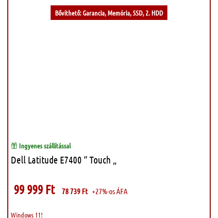
Bővíthető: Garancia, Memória, SSD, 2. HDD
Ingyenes szállítással
Dell Latitude E7400 ” Touch „
99 999
Ft
78 739
Ft
+27%-os ÁFA
Windows 11!