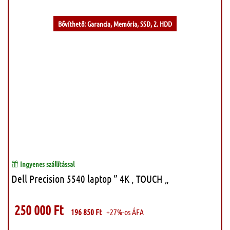
Bővíthető: Garancia, Memória, SSD, 2. HDD
Ingyenes szállítással
Dell Precision 5540 laptop ” 4K , TOUCH „
250 000
Ft
196 850
Ft
+27%-os ÁFA