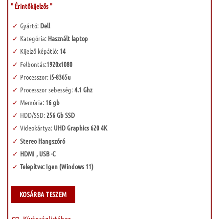
" Érintőkijelzős "
Gyártó:
Dell
Kategória:
Használt laptop
Kijelző képátló:
14
Felbontás:
1920x1080
Processzor:
i5-8365u
Processzor sebesség:
4.1 Ghz
Memória:
16 gb
HDD/SSD:
256 Gb SSD
Videokártya:
UHD Graphics 620 4K
Stereo Hangszóró
HDMI , USB -C
Telepítve: Igen (Windows 11)
KOSÁRBA TESZEM
Kívánságlistához