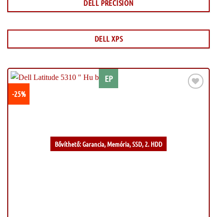
DELL PRECISION
DELL XPS
EP
-25%
Kívánságlistához
Bővíthető: Garancia, Memória, SSD, 2. HDD