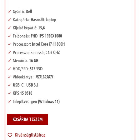
Gyártó:
Dell
Kategória:
Használt laptop
Kijelző képátló:
15,6
Felbontás:
FHD IPS 1920X1080
Processzor:
Intel Core i7-11800H
Processzor sebesség
: 4.6 GHZ
Memória:
16 GB
HDD/SSD:
512 SSD
Videokártya:
RTX 3050Ti
USB- C , USB 3,1
XPS 15 9510
Telepítve: Igen (Windows 11)
KOSÁRBA TESZEM
Kívánságlistához