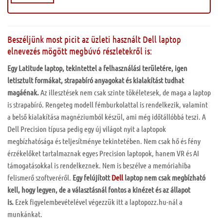
Beszéljünk most picit az üzleti használt Dell laptop
elnevezés mögött megbúvó részletekről is:
Egy Latitude laptop, tekintettel a felhasználási területére, igen
letisztult formákat, strapabíró anyagokat és kialakítást tudhat
magáénak.
Az illesztések nem csak szinte tökéletesek, de maga a laptop
is strapabíró. Rengeteg modell fémburkolattal is rendelkezik, valamint
a belső kialakítása magnéziumból készül, ami még időtállóbbá teszi. A
Dell Precision típusa pedig egy új világot nyit a laptopok
megbízhatósága és teljesítménye tekintetében. Nem csak hő és fény
érzékelőket tartalmaznak egyes Precision laptopok, hanem VR és AI
támogatásokkal is rendelkeznek. Nem is beszélve a memóriahiba
felismerő szoftveréről.
Egy felújított
Dell
laptop nem csak megbízható
kell, hogy legyen, de a választásnál fontos a kinézet és az állapot
is.
Ezek figyelembevételével végezzük itt a laptopozz.hu-nál a
munkánkat.