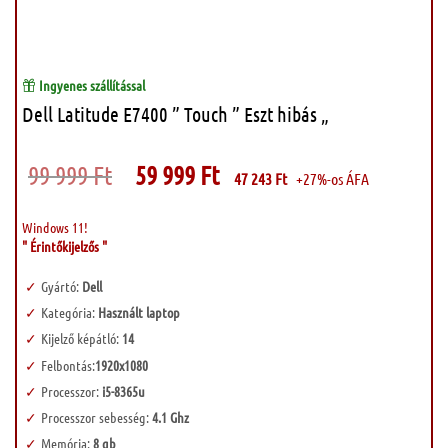
Ingyenes szállítással
Dell Latitude E7400 ” Touch ” Eszt hibás „
Original
Current
99 999
Ft
59 999
Ft
47 243
Ft
+27%-os ÁFA
price
price
was:
is:
99
59
999 Ft.
999 Ft.
Windows 11!
" Érintőkijelzős "
Gyártó:
Dell
Kategória:
Használt laptop
Kijelző képátló:
14
Felbontás:
1920x1080
Processzor:
i5-8365u
Processzor sebesség:
4.1 Ghz
Memória:
8 gb