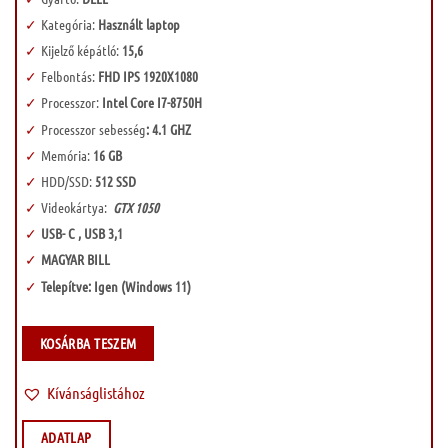
Kategória:
Használt laptop
Kijelző képátló:
15,6
Felbontás:
FHD IPS 1920X1080
Processzor:
Intel Core I7-8750H
Processzor sebesség
: 4.1 GHZ
Memória:
16 GB
HDD/SSD:
512 SSD
Videokártya:
GTX 1050
USB- C , USB 3,1
MAGYAR BILL
Telepítve: Igen (Windows 11)
KOSÁRBA TESZEM
Kívánságlistához
ADATLAP