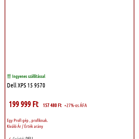
Ingyenes szállítással
Dell XPS 15 9570
199 999
Ft
157 480
Ft
+27%-os ÁFA
Egy Profi gép , profiknak.
Kiváló Ár / Érték arány
Gyártó:
DELL