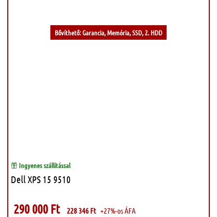
Bővíthető: Garancia, Memória, SSD, 2. HDD
Ingyenes szállítással
Dell XPS 15 9510
290 000
Ft
228 346
Ft
+27%-os ÁFA