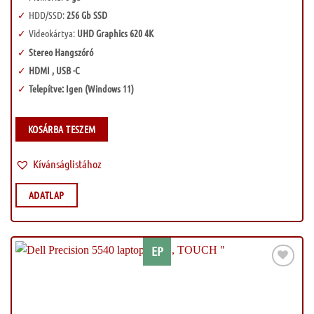
HDD/SSD:
256 Gb SSD
Videokártya:
UHD Graphics 620 4K
Stereo Hangszóró
HDMI , USB -C
Telepítve: Igen (Windows 11)
KOSÁRBA TESZEM
Kívánságlistához
ADATLAP
EP
Kívánságlistához