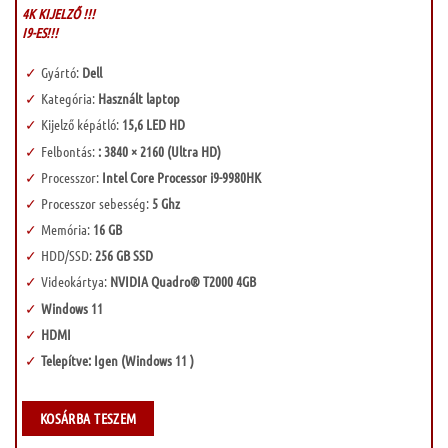
4K KIJELZŐ !!!
I9-ES!!!
Gyártó:
Dell
Kategória:
Használt laptop
Kijelző képátló:
15,6 LED HD
Felbontás:
:
3840 × 2160 (Ultra HD)
Processzor:
Intel Core Processor i9-9980HK
Processzor sebesség:
5 Ghz
Memória:
16 GB
HDD/SSD:
256 GB SSD
Videokártya:
NVIDIA Quadro® T2000 4GB
Windows 11
HDMI
Telepítve: Igen (Windows 11 )
KOSÁRBA TESZEM