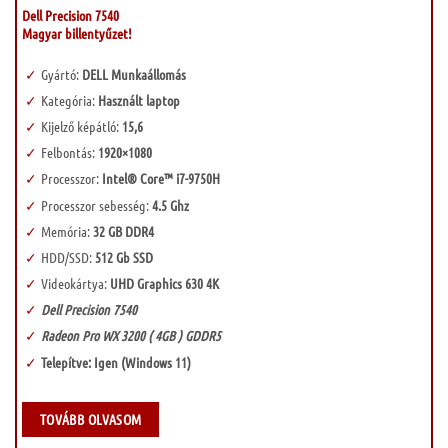
000 Ft.
000 Ft.
Dell Precision 7540
Magyar billentyűzet!
Gyártó:
DELL Munkaállomás
Kategória:
Használt laptop
Kijelző képátló:
15,6
Felbontás:
1920×1080
Processzor:
Intel® Core™ i7-9750H
Processzor sebesség:
4.5 Ghz
Memória:
32 GB DDR4
HDD/SSD:
512 Gb SSD
Videokártya:
UHD Graphics 630 4K
Dell Precision 7540
Radeon Pro WX 3200 ( 4GB ) GDDR5
Telepítve: Igen (Windows 11)
TOVÁBB OLVASOM