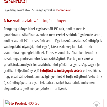
GARANCIÁVAL.
Egyedileg bővíthetők SSD meghajtóval és
memóriával
.
A használt asztali számítógép előnyei
Rengeteg előnye lehet egy használt PC-nek
, amikre nem is
gondolnánk. Általában azonban
nem ezeket szoktuk figyelembe
venni,
amikor asztali PC-t tervezünk venni. Egy
használt asztali számítógép is
van legalább olyan jó
, mint egy új társa csak meg kell találnunk a
számunkra legmegfelelőbbet. Ehhez viszont tisztában kell lennünk
azzal, hogy pontosan
mire is van szükségünk
. Esetleg
mik azok a
prioritások, amelyek fontosabbak
, mint például a gyorsaság, vagy a jó
grafikai teljesítmény. A jó
felújított számítógépek vétele
ott kezdődik,
hogy olyat választunk, ami
az igényeinket ki tudja elégíteni
. Vehetünk
új számítógépet, ha olyan feladatra akarjuk használni, amire nem
elegendő a teljesítménye (szinte nincs ilyen).