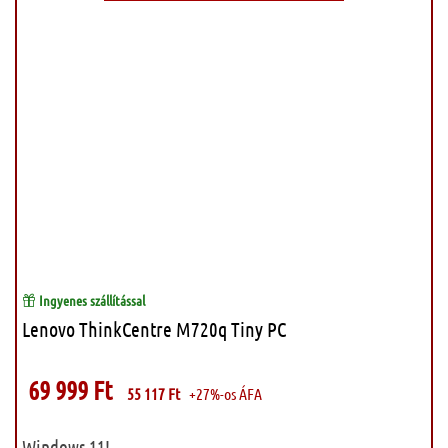
Ingyenes szállítással
Lenovo ThinkCentre M720q Tiny PC
69 999
Ft
55 117
Ft
+27%-os ÁFA
Windows 11!