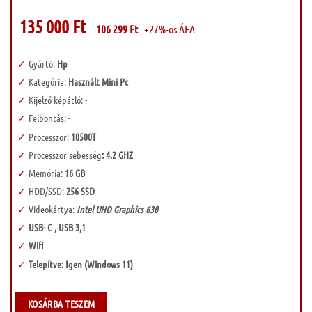
135 000
Ft
106 299
Ft
+27%-os ÁFA
Gyártó:
Hp
Kategória:
Használt Mini Pc
Kijelző képátló: -
Felbontás: -
Processzor:
10500T
Processzor sebesség
: 4.2 GHZ
Memória:
16 GB
HDD/SSD:
256 SSD
Videokártya:
Intel UHD Graphics 630
USB- C , USB 3,1
Wifi
Telepítve: Igen (Windows 11)
KOSÁRBA TESZEM