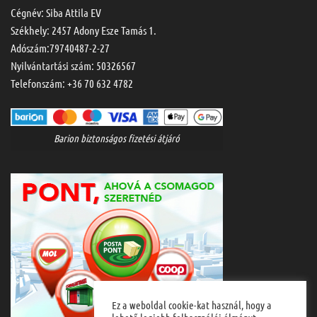
Cégnév: Siba Attila EV
Székhely: 2457 Adony Esze Tamás 1.
Adószám:79740487-2-27
Nyilvántartási szám: 50326567
Telefonszám:
+36 70 632 4782
Barion biztonságos fizetési átjáró
Ez a weboldal cookie-kat használ, hogy a