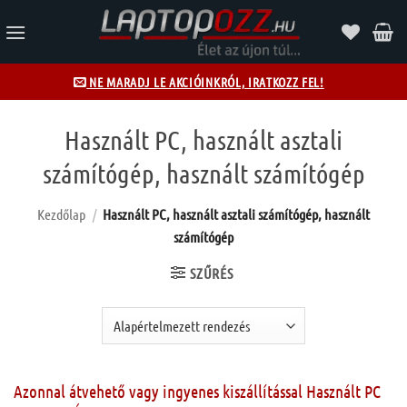
Skip
to
content
NE MARADJ LE AKCIÓINKRÓL, IRATKOZZ FEL!
Használt PC, használt asztali
számítógép, használt számítógép
Kezdőlap
/
Használt PC, használt asztali számítógép, használt
számítógép
SZŰRÉS
Azonnal átvehető vagy ingyenes kiszállítással Használt PC