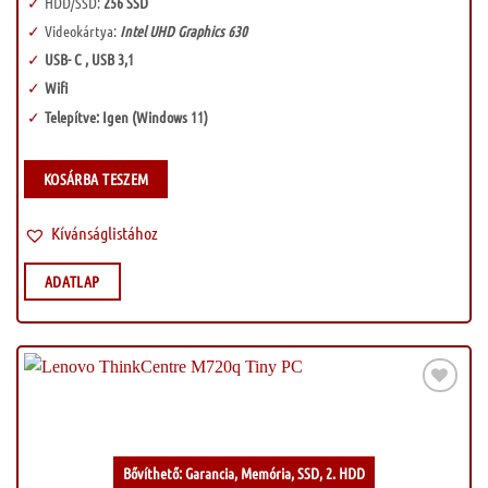
HDD/SSD:
256 SSD
Videokártya:
Intel UHD Graphics 630
USB- C , USB 3,1
Wifi
Telepítve: Igen (Windows 11)
KOSÁRBA TESZEM
Kívánságlistához
ADATLAP
Kívánságlistához
Bővíthető: Garancia, Memória, SSD, 2. HDD