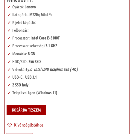
Gyártó:
Lenovo
Kategória:
M720q Mini Pc
Kijelző képátló:
Felbontás:
Processzor:
Intel Core i3-8100T
Processzor sebesség
: 3.1 GHZ
Memória:
8 GB
HDD/SSD:
256 SSD
Videokártya:
Intel UHD Graphics 630 ( 4K )
USB- C , USB 3,1
2 SSD hely!
Telepítve: Igen (Windows 11)
KOSÁRBA TESZEM
Kívánságlistához