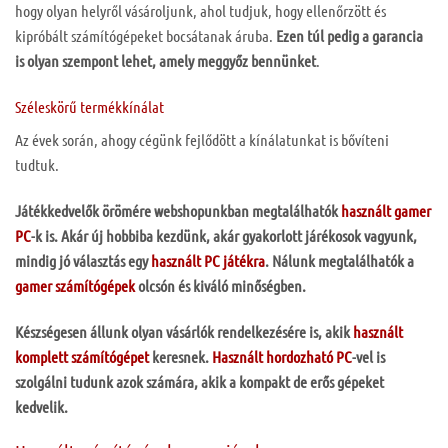
hogy olyan helyről vásároljunk, ahol tudjuk, hogy ellenőrzött és
kipróbált számítógépeket bocsátanak áruba.
Ezen túl pedig a garancia
is olyan szempont lehet, amely meggyőz bennünket
.
Széleskörű termékkínálat
Az évek során, ahogy cégünk fejlődött a kínálatunkat is bővíteni
tudtuk.
Játékkedvelők örömére webshopunkban megtalálhatók
használt gamer
PC
-k is. Akár új hobbiba kezdünk, akár gyakorlott járékosok vagyunk,
mindig jó választás egy
használt PC játékra
. Nálunk megtalálhatók a
gamer számítógépek
olcsón és kiváló minőségben.
Készségesen állunk olyan vásárlók rendelkezésére is, akik
használt
komplett számítógépet
keresnek.
Használt hordozható PC
-vel is
szolgálni tudunk azok számára, akik a kompakt de erős gépeket
kedvelik.