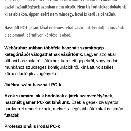
asztali számítógépek azonban nem olcsók. Nem tíz forintokat dobálunk
ki az ablakon, éppen ezért nem mindegy, hová is kerül a pénzünk.
Használt PC-t garanciával
érdemes tehát vásárolni. Forduljon hozzánk
bizalommal, bármilyen kérdése is akad.
Webáruházunkban többféle használt számítógép 
kategóriából válogathatnak vásárlóink. 
Legyen szó akár 
otthoni használatról, játékhoz keresett gépekről, vagy irodai 
munkához szükséges konfigurációkról, kínálatunk széles 
körben kielégíti az igényeket.
Játékra szánt használt PC-k
Azok számára, akik hódolnak a játék szenvedélyének, 
használt gamer PC-ket kínálunk. 
Ezek a gépek bivalyerős 
hardverrel rendelkeznek, melyek a legújabb játékokat is simán 
futtatják.
Professzionális irodai PC-k