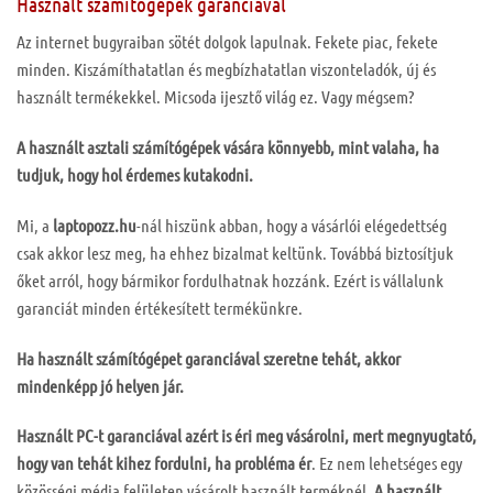
Használt számítógépek garanciával
Az internet bugyraiban sötét dolgok lapulnak. Fekete piac, fekete
minden. Kiszámíthatatlan és megbízhatatlan viszonteladók, új és
használt termékekkel. Micsoda ijesztő világ ez. Vagy mégsem?
A használt asztali számítógépek vására könnyebb, mint valaha, ha
tudjuk, hogy hol érdemes kutakodni.
Mi, a
laptopozz.hu
-nál hiszünk abban, hogy a vásárlói elégedettség
csak akkor lesz meg, ha ehhez bizalmat keltünk. Továbbá biztosítjuk
őket arról, hogy bármikor fordulhatnak hozzánk. Ezért is vállalunk
garanciát minden értékesített termékünkre.
Ha használt számítógépet garanciával szeretne tehát, akkor
mindenképp jó helyen jár.
Használt PC-t garanciával
azért is éri meg vásárolni, mert megnyugtató,
hogy van tehát kihez fordulni, ha probléma ér
. Ez nem lehetséges egy
közösségi média felületen vásárolt használt terméknél.
A használt