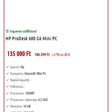
Ingyenes szállítással
HP ProDesk 600 G6 Mini PC
135 000
Ft
106 299
Ft
+27%-os ÁFA
Gyártó:
Hp
Kategória:
Használt Mini Pc
Kijelző képátló: -
Felbontás: -
Processzor:
10500T
Processzor sebesség
: 4.2 GHZ
Memória:
16 GB