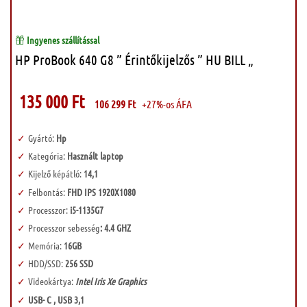
Ingyenes szállítással
HP ProBook 640 G8 ” Érintőkijelzős ” HU BILL „
135 000
Ft
106 299
Ft
+27%-os ÁFA
Gyártó:
Hp
Kategória:
Használt laptop
Kijelző képátló:
14,1
Felbontás:
FHD IPS 1920X1080
Processzor:
i5-1135G7
Processzor sebesség
: 4.4 GHZ
Memória:
16GB
HDD/SSD:
256 SSD
Videokártya:
Intel Iris Xe Graphics
USB- C , USB 3,1