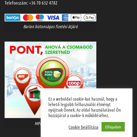
Telefonszám:
+36 70 632 4782
Barion biztonságos fizetési átjáró
Ez a weboldal cookie-kat használ, hogy a
lehető legjobb felhasználói élményt
nyújtsuk Önnek. Az oldal használatával Ön
hozzájárul a cookie-k működéséhez.
MPL házhozszállítás
Cookie beállítása
Elfogadom