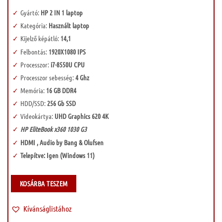
Gyártó:
HP 2 IN 1 laptop
Kategória:
Használt laptop
Kijelző képátló:
14,1
Felbontás:
1920X1080 IPS
Processzor:
i7-8550U CPU
Processzor sebesség:
4 Ghz
Memória:
16 GB DDR4
HDD/SSD:
256 Gb SSD
Videokártya:
UHD Graphics 620 4K
HP EliteBook x360 1030 G3
HDMI , Audio by Bang & Olufsen
Telepítve: Igen (Windows 11)
KOSÁRBA TESZEM
Kívánságlistához