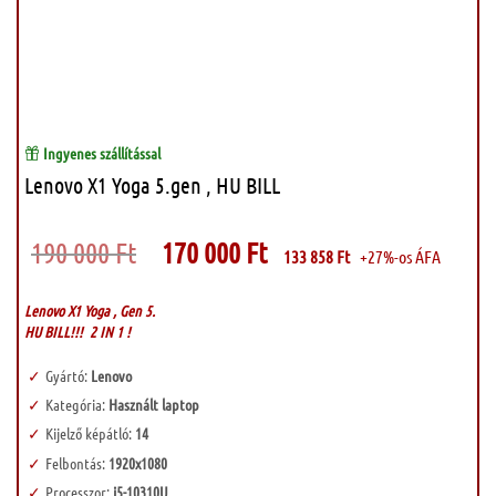
Ingyenes szállítással
Lenovo X1 Yoga 5.gen , HU BILL
Original
Current
190 000
Ft
170 000
Ft
133 858
Ft
+27%-os ÁFA
price
price
was:
is:
190
170
000 Ft.
000 Ft.
Lenovo X1 Yoga , Gen 5.
HU BILL!!! 2 IN 1 !
Gyártó:
Lenovo
Kategória:
Használt laptop
Kijelző képátló:
14
Felbontás:
1920x1080
Processzor:
i5-10310U