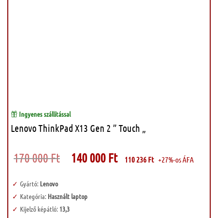
Ingyenes szállítással
Lenovo ThinkPad X13 Gen 2 ” Touch „
Original
Current
170 000
Ft
140 000
Ft
110 236
Ft
+27%-os ÁFA
price
price
was:
is:
170
140
000 Ft.
000 Ft.
Gyártó:
Lenovo
Kategória:
Használt laptop
Kijelző képátló:
13,3