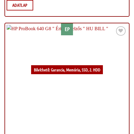
ADATLAP
EP
Kívánságlistához
Bővíthető: Garancia, Memória, SSD, 2. HDD