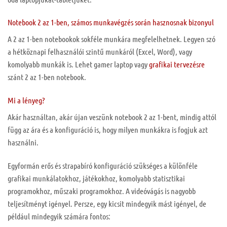
Notebook 2 az 1-ben, számos munkavégzés során hasznosnak bizonyul
A 2 az 1-ben notebookok sokféle munkára megfelelhetnek. Legyen szó
a hétköznapi felhasználói szintű munkáról (Excel, Word), vagy
komolyabb munkák is. Lehet gamer laptop vagy
grafikai tervezésre
szánt 2 az 1-ben notebook.
Mi a lényeg?
Akár használtan, akár újan veszünk notebook 2 az 1-bent, mindig attól
függ az ára és a konfiguráció is, hogy milyen munkákra is fogjuk azt
használni.
Egyformán erős és strapabíró konfiguráció szükséges a különféle
grafikai munkálatokhoz, játékokhoz, komolyabb statisztikai
programokhoz, műszaki programokhoz. A videóvágás is nagyobb
teljesítményt igényel. Persze, egy kicsit mindegyik mást igényel, de
például mindegyik számára fontos: