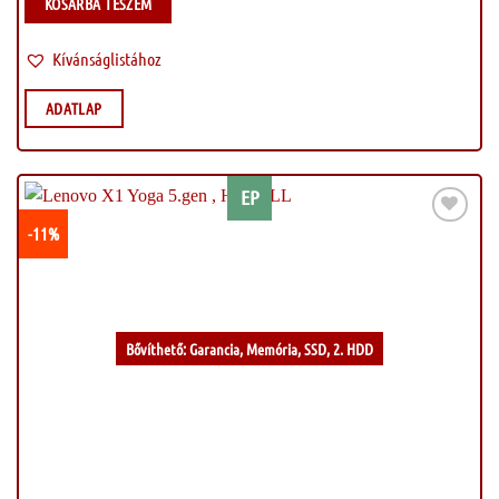
KOSÁRBA TESZEM
Kívánságlistához
ADATLAP
EP
-11%
Kívánságlistához
Bővíthető: Garancia, Memória, SSD, 2. HDD