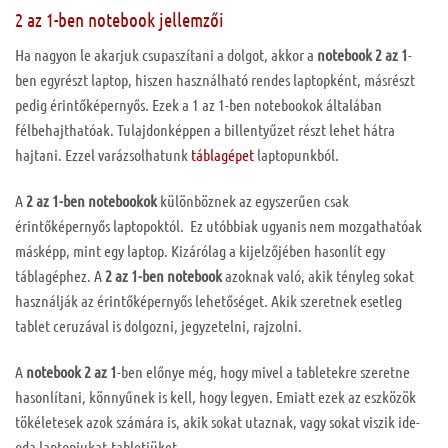
2 az 1-ben notebook jellemzői
Ha nagyon le akarjuk csupaszítani a dolgot, akkor a
notebook
2 az 1
-
ben egyrészt laptop, hiszen használható rendes laptopként, másrészt
pedig érintőképernyős. Ezek a 1 az 1-ben notebookok általában
félbehajthatóak. Tulajdonképpen a billentyűzet részt lehet hátra
hajtani. Ezzel varázsolhatunk
táblagépet
laptopunkból.
A
2 az 1-ben notebookok
különböznek az egyszerűen csak
érintőképernyős laptopoktól. Ez utóbbiak ugyanis nem mozgathatóak
másképp, mint egy laptop. Kizárólag a kijelzőjében hasonlít egy
táblagéphez. A
2 az 1-ben notebook
azoknak való, akik tényleg sokat
használják az érintőképernyős lehetőséget. Akik szeretnek esetleg
tablet ceruzával is dolgozni, jegyzetelni, rajzolni.
A
notebook
2 az 1
-ben előnye még, hogy mivel a tabletekre szeretne
hasonlítani, könnyűnek is kell, hogy legyen. Emiatt ezek az eszközök
tökéletesek azok számára is, akik sokat utaznak, vagy sokat viszik ide-
oda laptopjukat-tabletjüket.