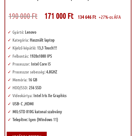
Original
Current
190 000
Ft
171 000
Ft
134 646
Ft
+27%-os ÁFA
price
price
was:
is:
190
171
000 Ft.
000 Ft.
Gyártó:
Lenovo
Kategória:
Használt laptop
Kijelző képátló:
13,3 Touch!!!
Felbontás:
1920x1080 IPS
Processzor:
Intel Core I5
Processzor sebesség
: 4.8GHZ
Memória:
16 GB
HDD/SSD:
256 SSD
Videokártya:
Intel Iris Xe Graphics
USB- C ,HDMI
MIL-STD 810G katonai szabvány
Telepítve: Igen (Windows 11)