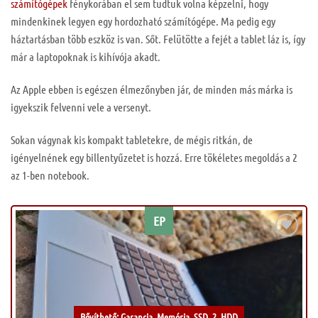
számítógépek
fénykorában el sem tudtuk volna képzelni, hogy
mindenkinek legyen egy hordozható számítógépe. Ma pedig egy
háztartásban több eszköz is van. Sőt. Felütötte a fejét a tablet láz is, így
már a laptopoknak is kihívója akadt.
Az Apple ebben is egészen élmezőnyben jár, de minden más márka is
igyekszik felvenni vele a versenyt.
Sokan vágynak kis kompakt tabletekre, de mégis ritkán, de
igényelnének egy billentyűzetet is hozzá. Erre tökéletes megoldás a 2
az 1-ben notebook.
EP
Kívánságlistához
Bővíthető: Garancia, Memória, SSD, 2. HDD