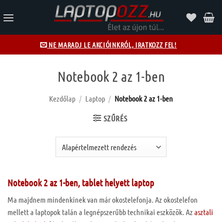
Skip
to
content
NE MARADJ LE AKCIÓINKRÓL, IRATKOZZ FEL!
Notebook 2 az 1-ben
Kezdőlap
/
Laptop
/
Notebook 2 az 1-ben
SZŰRÉS
Notebook 2 az 1-ben, tablet helyett laptop
Ma majdnem mindenkinek van már okostelefonja. Az okostelefon
mellett a laptopok talán a legnépszerűbb technikai eszközök. Az
asztali