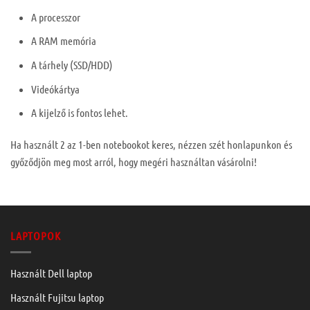
A processzor
A RAM memória
A tárhely (SSD/HDD)
Videókártya
A kijelző is fontos lehet.
Ha használt 2 az 1-ben notebookot keres, nézzen szét honlapunkon és
győződjön meg most arról, hogy megéri használtan vásárolni!
LAPTOPOK
Használt Dell laptop
Használt Fujitsu laptop