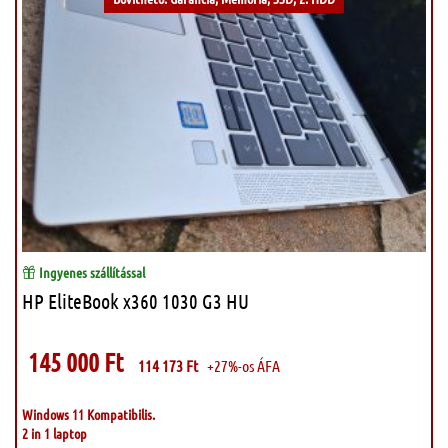
Ingyenes szállítással
HP EliteBook x360 1030 G3 HU
145 000
Ft
114 173
Ft
+27%-os ÁFA
Windows 11 Kompatibilis.
2 in 1 laptop