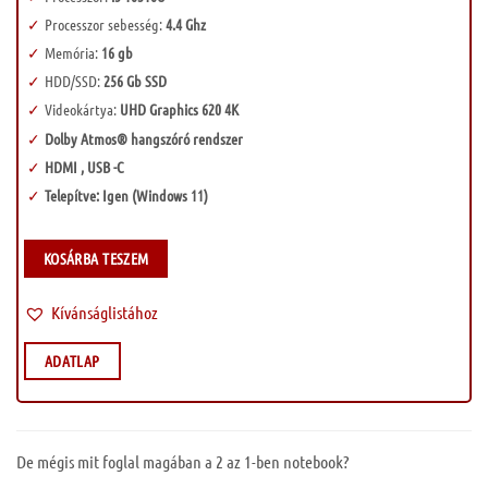
Processzor sebesség:
4.4 Ghz
Memória:
16 gb
HDD/SSD:
256 Gb SSD
Videokártya:
UHD Graphics 620 4K
Dolby Atmos® hangszóró rendszer
HDMI , USB -C
Telepítve: Igen (Windows 11)
KOSÁRBA TESZEM
Kívánságlistához
ADATLAP
De mégis mit foglal magában a 2 az 1-ben notebook?