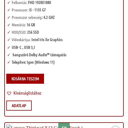
Felbontás:
FHD 1920X1080
Processzor:
i5 - 1135 G7
Processzor sebesség
: 4.2 GHZ
Memória:
16 GB
HDD/SSD:
256 SSD
Videokártya:
Intel Iris Xe Graphics
USB- C , USB 3,1
hangszóró Dolby Audio™ támogatás
Telepítve: Igen (Windows 11)
KOSÁRBA TESZEM
Kívánságlistához
ADATLAP