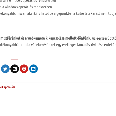
a a windows operációs rendszerben
konyabb, hiszen akárki is hatol be a gépünkbe, a külső letakarást nem tudja
tim szféránkat és a webkamera kikapcsolása mellett döntünk.
Az egyszerűbbtő
atékonyabbá tenni a védekezésünket egy esetleges támadás kivédése érdeké
ikapcsolása
.