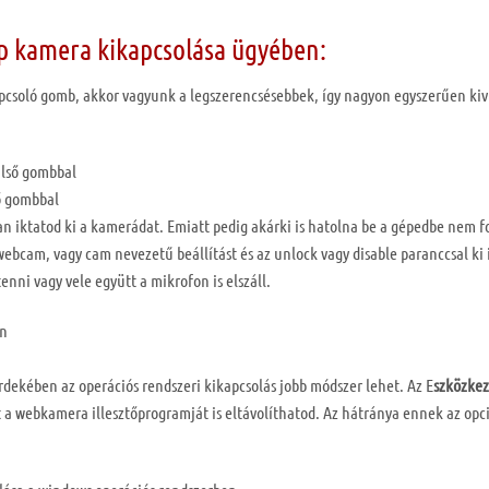
op kamera kikapcsolása ügyében:
csoló gomb, akkor vagyunk a legszerencsésebbek, így nagyon egyszerűen kiv
ő gombbal
an iktatod ki a kamerádat. Emiatt pedig akárki is hatolna be a gépedbe nem f
webcam, vagy cam nevezetű beállítást és az unlock vagy disable paranccsal ki 
ni vagy vele együtt a mikrofon is elszáll.
rdekében az operációs rendszeri kikapcsolás jobb módszer lehet. Az E
szközke
tt a webkamera illesztőprogramját is eltávolíthatod. Az hátránya ennek az op