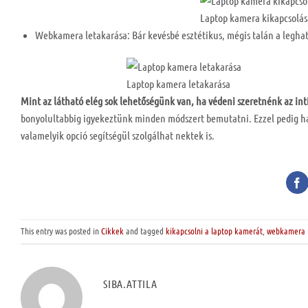
Laptop kamera kikapcsolás
Webkamera letakarása: Bár kevésbé esztétikus, mégis talán a leghaté
Laptop kamera letakarása
Mint az látható elég sok lehetőségünk van, ha védeni szeretnénk az in
bonyolultabbig igyekeztünk minden módszert bemutatni. Ezzel pedig h
valamelyik opció segítségül szolgálhat nektek is.
This entry was posted in
Cikkek
and tagged
kikapcsolni a laptop kamerát
,
webkamera k
SIBA.ATTILA