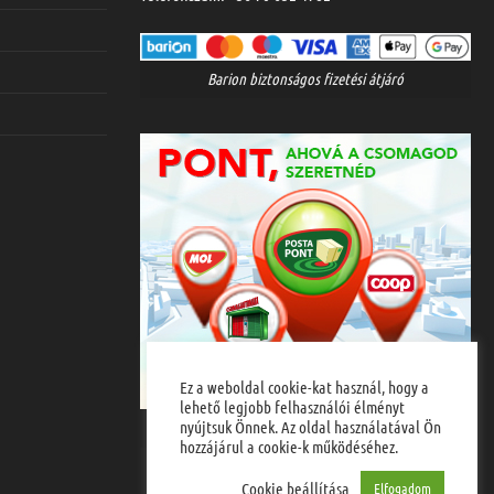
Barion biztonságos fizetési átjáró
Ez a weboldal cookie-kat használ, hogy a
lehető legjobb felhasználói élményt
nyújtsuk Önnek. Az oldal használatával Ön
MPL házhozszállítás
hozzájárul a cookie-k működéséhez.
Cookie beállítása
Elfogadom