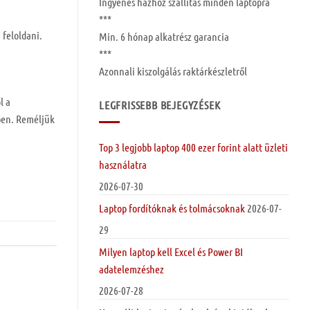
Ingyenes
házhoz szállítás
minden laptopra
***
 feloldani.
Min. 6 hónap
alkatrész garancia
***
Azonnali kiszolgálás raktárkészletről
l a
LEGFRISSEBB BEJEGYZÉSEK
ben. Reméljük
Top 3 legjobb laptop 400 ezer forint alatt üzleti
használatra
2026-07-30
Laptop fordítóknak és tolmácsoknak
2026-07-
29
Milyen laptop kell Excel és Power BI
adatelemzéshez
2026-07-28