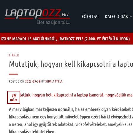
Skip
to
FŐOLDAL
KATEGÓRIÁK
content
NE MARADJ LE AKCIÓINKRÓL, IRATKOZZ FEL! (2.000.-FT ÉRTÉKŰ KUPON)
CIKKEK
Mutatjuk, hogyan kell kikapcsolni a lap
POSTED ON
2022-03-29
BY
SIBA.ATTILA
29
márc
A mai világban már teljesen normális, ha az emberek olyan kérdéseket 
kikapcsolása nem egy bonyolult művelet éppen ezért bárki elvégezheti 
a neten, ahol így gyűjtöttek adatokat, videófelvételeket, amelyekkel a
kikapcsolása tekintetében.