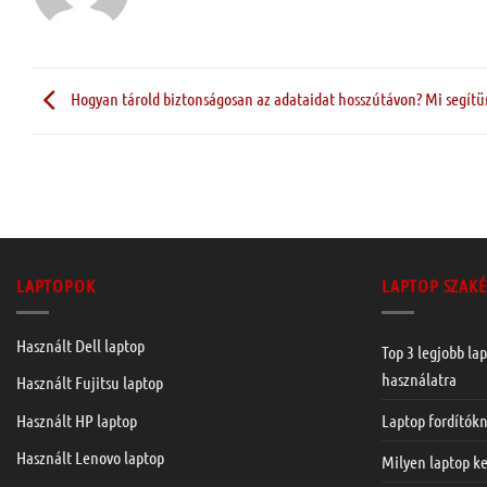
Hogyan tárold biztonságosan az adataidat hosszútávon? Mi segítü
LAPTOPOK
LAPTOP SZAKÉ
Használt Dell laptop
Top 3 legjobb lap
használatra
Használt Fujitsu laptop
Laptop fordítók
Használt HP laptop
Használt Lenovo laptop
Milyen laptop ke