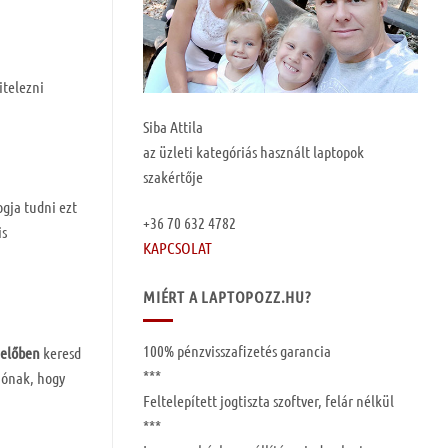
itelezni
Siba Attila
az üzleti kategóriás használt laptopok
szakértője
ogja tudni ezt
+36 70 632 4782
is
KAPCSOLAT
MIÉRT A LAPTOPOZZ.HU?
100%
pénzvisszafizetés garancia
zelőben
keresd
***
ciónak, hogy
Feltelepített
jogtiszta szoftver, felár nélkül
***