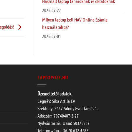
Használt laptop tanároknak és oktatóknak
2026-07-27
Milyen laptop kell NAV Online Számla
megoldás!
használatához?
2026-07-01
LAPTOPOZZ.HU
Üzemeltetői adatok:
Cégnév: Siba Attila EV
Székhely: 2457 Adony Esze Tamás 1.
Adószám:79740487-2-27
Nyilvántartási szám: 50326567
Telefonszám:
+36 70 632 4782