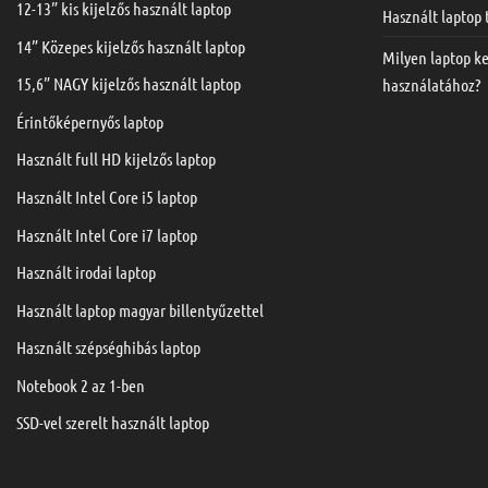
12-13” kis kijelzős használt laptop
Használt laptop
14” Közepes kijelzős használt laptop
Milyen laptop k
15,6” NAGY kijelzős használt laptop
használatához?
Érintőképernyős laptop
Használt full HD kijelzős laptop
Használt Intel Core i5 laptop
Használt Intel Core i7 laptop
Használt irodai laptop
Használt laptop magyar billentyűzettel
Használt szépséghibás laptop
Notebook 2 az 1-ben
SSD-vel szerelt használt laptop