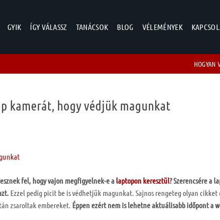
GYIK
ÍGY VÁLASSZ
TANÁCSOK
BLOG
VÉLEMÉNYEK
KAPCSOL
HOGYAN 
top kamerát, hogy védjük magunkat
tesznek fel, hogy vajon megfigyelnek-e a
laptopon keresztül
? Szerencsére a l
azt.
Ezzel pedig picit be is védhetjük magunkat. Sajnos rengeteg olyan cikket
ztán zsaroltak embereket.
Éppen ezért nem is lehetne aktuálisabb időpont a