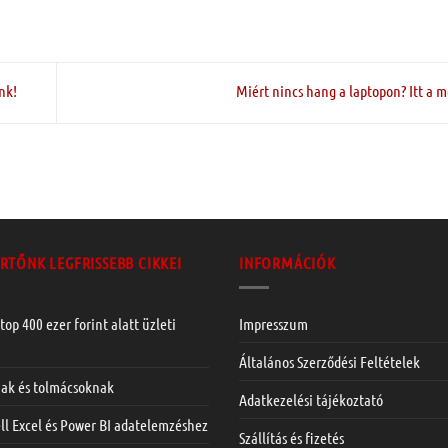
nk!
Miért nincs hang a laptopon? Itt a 
RTŐNK LEGFRISSEBB CIKKEI
INFORMÁCIÓK
top 400 ezer forint alatt üzleti
Impresszum
Általános Szerződési Feltételek
nak és tolmácsoknak
Adatkezelési tájékoztató
ll Excel és Power BI adatelemzéshez
Szállítás és fizetés