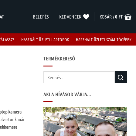
AT
BELÉPÉS
KEDVENCEK
KOSÁR /
0
FT
VÁLASSZ?
HASZNÁLT ÜZLETI LAPTOPOK
HASZNÁLT ÜZLETI SZÁMÍTÓGÉPEK
TERMÉKKERESŐ
Keresés
a
következőre:
AKI A HÍVÁSOD VÁRJA…
aptop kamera
 olvastunk már
 webkamera