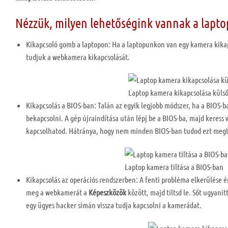
Nézzük, milyen lehetőségink vannak a lapt
Kikapcsoló gomb a laptopon: Ha a laptopunkon van egy kamera kikap
tudjuk a webkamera kikapcsolását.
Laptop kamera kikapcsolása küls
Kikapcsolás a BIOS-ban: Talán az egyik legjobb módszer, ha a BIOS-b
bekapcsolni. A gép újraindítása után lépj be a BIOS-ba, majd keress 
kapcsolhatod. Hátránya, hogy nem minden BIOS-ban tudod ezt megten
Laptop kamera tiltása a BIOS-ban
Kikapcsolás az operációs rendszerben: A fenti probléma elkerülése é
meg a webkamerát a
Képeszközök
között, majd tiltsd le. Sőt ugyani
egy ügyes hacker simán vissza tudja kapcsolni a kamerádat.