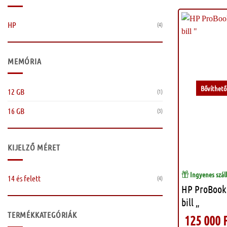
HP
(4)
MEMÓRIA
Bővíthető
12 GB
(1)
16 GB
(3)
KIJELZŐ MÉRET
Ingyenes száll
14 és felett
(4)
HP ProBook 
bill „
TERMÉKKATEGÓRIÁK
125 000