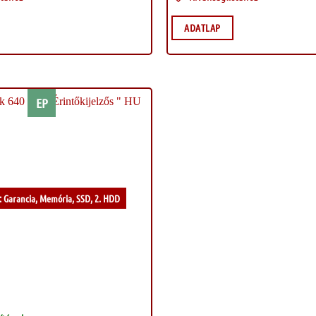
ADATLAP
EP
Kívánságlistához
: Garancia, Memória, SSD, 2. HDD