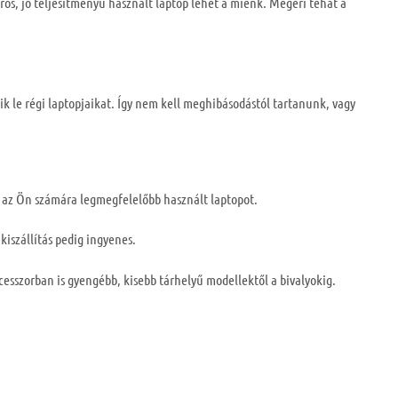
rős, jó teljesítményű használt laptop lehet a miénk. Megéri tehát a
lik le régi laptopjaikat. Így nem kell meghibásodástól tartanunk, vagy
ki az Ön számára legmegfelelőbb használt laptopot.
kiszállítás pedig ingyenes.
ocesszorban is gyengébb, kisebb tárhelyű modellektől a bivalyokig.