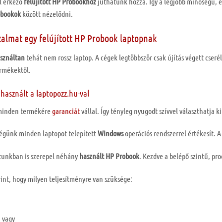
ől érkező
felújított
HP
Probookhoz
juthatunk hozzá. Így a legjobb minőségű, e
obookok
között nézelődni.
zalmat egy felújított HP Probook laptopnak
sználtan
tehát nem rossz laptop. A cégek legtöbbször csak újítás végett cseré
rmékektől.
asznált a laptopozz.hu-val
 minden termékére
garanciát
vállal. Így tényleg nyugodt szívvel választhatja 
égünk minden laptopot telepített
Windows
operációs rendszerrel értékesít. A 
atunkban is szerepel néhány
használt
HP
Probook
. Kezdve a belépő szintű, pr
int, hogy milyen teljesítményre van szüksége:
 vagy