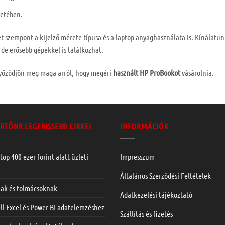
etében.
 szempont a kijelző mérete típusa és a laptop anyaghasználata is. Kínálatu
 de erősebb gépekkel is találkozhat.
győződjön meg maga arról, hogy megéri
használt HP ProBookot
vásárolnia.
RTŐNK LEGFRISSEBB CIKKEI
INFORMÁCIÓK
top 400 ezer forint alatt üzleti
Impresszum
Általános Szerződési Feltételek
nak és tolmácsoknak
Adatkezelési tájékoztató
ll Excel és Power BI adatelemzéshez
Szállítás és fizetés