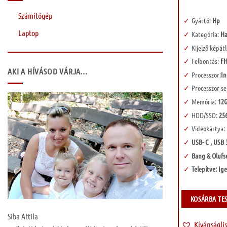
Számítógép
Gyártó:
Hp
Laptop
Kategória:
Ha
Kijelző képát
Felbontás:
FH
AKI A HÍVÁSOD VÁRJA…
Processzor:
In
Processzor s
Memória:
12
HDD/SSD:
256
Videokártya:
USB- C , USB 
Bang & Oluf
Telepítve: Ig
KOSÁRBA TE
Siba Attila
Kívánságli