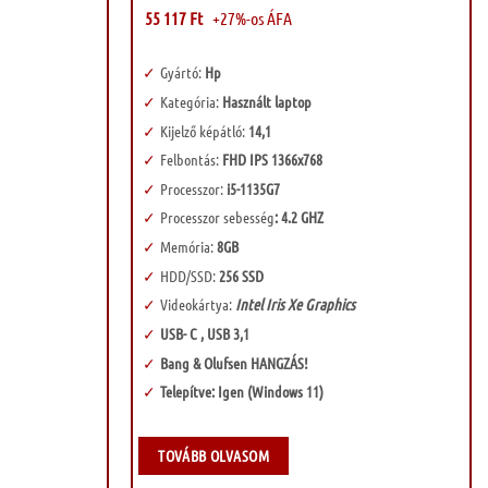
was:
is:
55 117
Ft
+27%-os ÁFA
140
69
000 Ft.
999 Ft.
Gyártó:
Hp
Kategória:
Használt laptop
Kijelző képátló:
14,1
Felbontás:
FHD IPS 1366x768
Processzor:
i5-1135G7
Processzor sebesség
: 4.2 GHZ
Memória:
8GB
HDD/SSD:
256 SSD
Videokártya:
Intel Iris Xe Graphics
USB- C , USB 3,1
Bang & Olufsen HANGZÁS!
Telepítve: Igen (Windows 11)
TOVÁBB OLVASOM