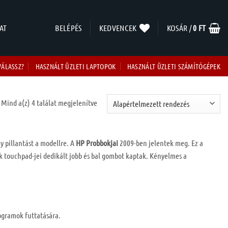
AT
BELÉPÉS
KEDVENCEK
KOSÁR /
0
FT
VÁLASSZ?
HASZNÁLT ÜZLETI LAPTOPOK
HASZNÁLT ÜZLETI SZÁMÍTÓGÉPEK
Mind a(z) 4 találat megjelenítve
 pillantást a modellre. A
HP
Probbokjai
2009-ben jelentek meg. Ez a
ok touchpad-jei dedikált jobb és bal gombot kaptak. Kényelmes a
ogramok futtatására.