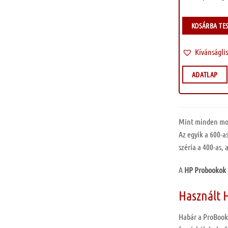
KOSÁRBA TE
Kívánságli
ADATLAP
Mint minden mod
Az egyik a 600-a
széria a 400-as,
A
HP
Probookok
Használt 
Habár a ProBook 