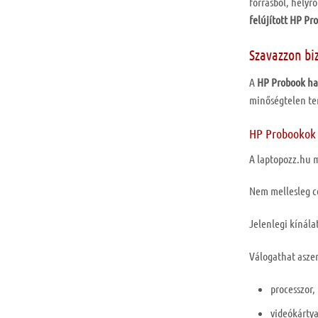
forrásból, helyr
felújított
HP
Pr
Szavazzon bi
A
HP
Probook
ha
minőségtelen te
HP Probookok h
A laptopozz.hu
Nem mellesleg c
Jelenlegi kínál
Válogathat aszer
processzor,
videókártya