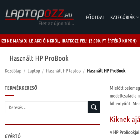
Skip
to
FŐOLDAL
KATEGÓRIÁK
content
NE MARADJ LE AKCIÓINKRÓL, IRATKOZZ FEL! (2.000.-FT ÉRTÉKŰ KUPON)
Használt HP ProBook
Kezdőlap
/
Laptop
/
Használt HP laptop
/
Használt HP ProBook
TERMÉKKERESŐ
Mielőtt belemeg
modellcsalád a m
billentyűút. Meg
Keresés
a
Kiknek aj
következőre:
A
HP
ProBookjai
GYÁRTÓ