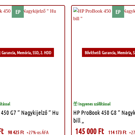
EP
EP
Kívánságlistához
: Garancia, Memória, SSD, 2. HDD
Bővíthető: Garancia, Memória, 
ítással
Ingyenes szállítással
450 G7 ” Nagykijelző ” Hu
HP ProBook 450 G8 ” Nagyki
bill „
Ft
145 000
Ft
98 425
Ft
+27%-os ÁFA
114 173
Ft
+27