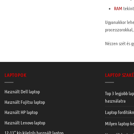
RAM
tekint
Ugyanakkor lehet
processzorokkal,
Nézzen szét és 
LAPTOPOK
LAPTOP SZAKÉ
Használt Dell laptop
Top 3 legjobb lap
használatra
Használt Fujitsu laptop
Laptop fordítók
Használt HP laptop
Használt Lenovo laptop
Milyen laptop ke
12-13” kis kijelzős használt laptop