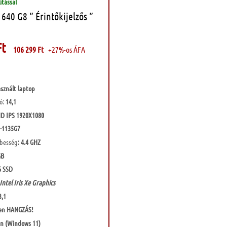
ítással
640 G8 ” Érintőkijelzős ”
Ft
106 299
Ft
+27%-os ÁFA
sznált laptop
ló:
14,1
D IPS 1920X1080
-1135G7
ebesség
: 4.4 GHZ
GB
 SSD
Intel Iris Xe Graphics
3,1
sen HANGZÁS!
en (Windows 11)