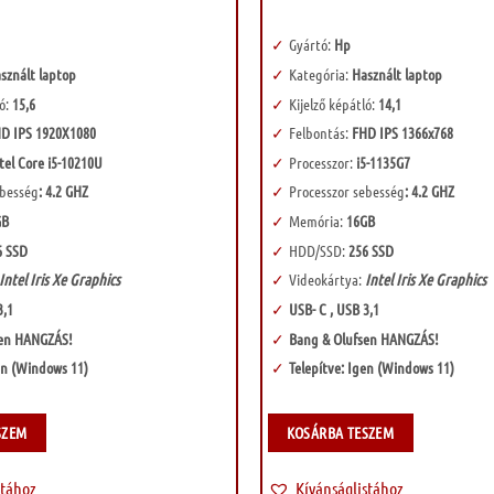
Gyártó:
Hp
sznált laptop
Kategória:
Használt laptop
ló:
15,6
Kijelző képátló:
14,1
D IPS 1920X1080
Felbontás:
FHD IPS 1366x768
tel Core i5-10210U
Processzor:
i5-1135G7
ebesség
: 4.2 GHZ
Processzor sebesség
: 4.2 GHZ
GB
Memória:
16GB
 SSD
HDD/SSD:
256 SSD
Intel Iris Xe Graphics
Videokártya:
Intel Iris Xe Graphics
3,1
USB- C , USB 3,1
sen HANGZÁS!
Bang & Olufsen HANGZÁS!
en (Windows 11)
Telepítve: Igen (Windows 11)
SZEM
KOSÁRBA TESZEM
stához
Kívánságlistához