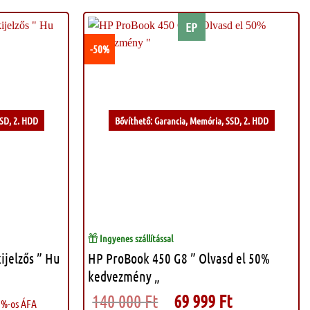
EP
-50%
Kívánságlistához
Kívánságlistához
SSD, 2. HDD
Bővíthető: Garancia, Memória, SSD, 2. HDD
ELFOGYOTT
Ingyenes szállítással
jelzős ” Hu
HP ProBook 450 G8 ” Olvasd el 50%
kedvezmény „
140 000
Ft
Original
69 999
Ft
Current
%-os ÁFA
price
price