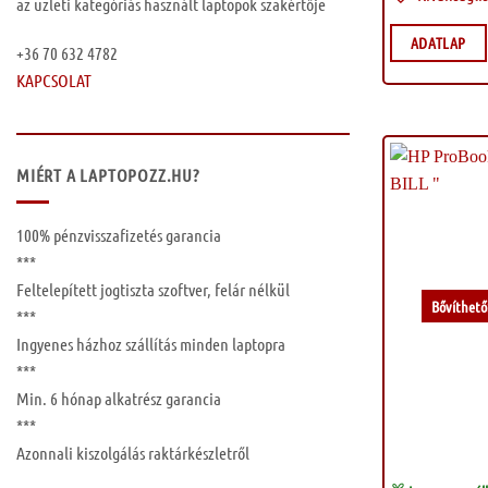
az üzleti kategóriás használt laptopok szakértője
ADATLAP
+36 70 632 4782
KAPCSOLAT
MIÉRT A LAPTOPOZZ.HU?
100%
pénzvisszafizetés garancia
***
Feltelepített
jogtiszta szoftver, felár nélkül
Bővíthető
***
Ingyenes
házhoz szállítás
minden laptopra
***
Min. 6 hónap
alkatrész garancia
***
Azonnali kiszolgálás raktárkészletről