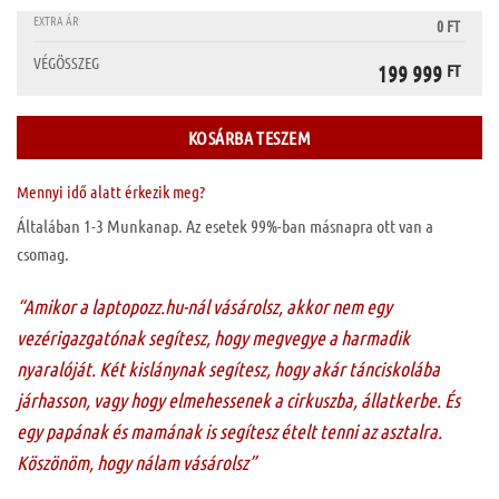
EXTRA ÁR
0 FT
VÉGÖSSZEG
199 999
FT
KOSÁRBA TESZEM
Mennyi idő alatt érkezik meg?
Általában 1-3 Munkanap. Az esetek 99%-ban másnapra ott van a
csomag.
“Amikor a laptopozz.hu-nál vásárolsz, akkor nem egy
vezérigazgatónak segítesz, hogy megvegye a harmadik
nyaralóját. Két kislánynak segítesz, hogy akár tánciskolába
járhasson, vagy hogy elmehessenek a cirkuszba, állatkerbe. És
egy papának és mamának is segítesz ételt tenni az asztalra.
Köszönöm, hogy nálam vásárolsz”