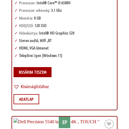
Processzor:
Intel® Core™ i5-6500U
Processzor sebesség:
3.1 Ghz
Memória:
8 GB
HDD/SSD:
128 SSD
Videokártya:
Intel® HD Graphics 520
Stereo audió, Wifi ,BT
HDMI, VGA kimenet
Telepítve: Igen (Windows 11)
KOSÁRBA TESZEM
Kívánságlistához
ADATLAP
EP