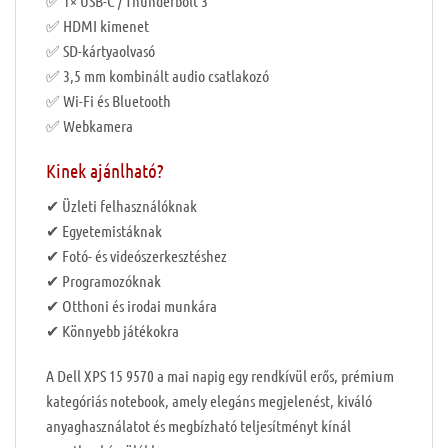
✅ 1× USB-C / Thunderbolt 3
✅ HDMI kimenet
✅ SD-kártyaolvasó
✅ 3,5 mm kombinált audio csatlakozó
✅ Wi-Fi és Bluetooth
✅ Webkamera
Kinek ajánlható?
✔ Üzleti felhasználóknak
✔ Egyetemistáknak
✔ Fotó- és videószerkesztéshez
✔ Programozóknak
✔ Otthoni és irodai munkára
✔ Könnyebb játékokra
A Dell XPS 15 9570 a mai napig egy rendkívül erős, prémium
kategóriás notebook, amely elegáns megjelenést, kiváló
anyaghasználatot és megbízható teljesítményt kínál