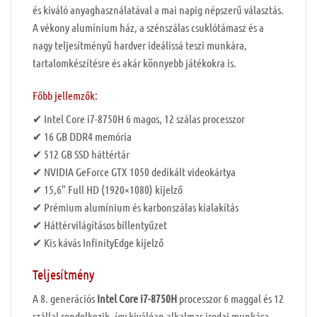
és kiváló anyaghasználatával a mai napig népszerű választás.
A vékony alumínium ház, a szénszálas csuklótámasz és a
nagy teljesítményű hardver ideálissá teszi munkára,
tartalomkészítésre és akár könnyebb játékokra is.
Főbb jellemzők:
✔ Intel Core i7-8750H 6 magos, 12 szálas processzor
✔ 16 GB DDR4 memória
✔ 512 GB SSD háttértár
✔ NVIDIA GeForce GTX 1050 dedikált videokártya
✔ 15,6″ Full HD (1920×1080) kijelző
✔ Prémium alumínium és karbonszálas kialakítás
✔ Háttérvilágításos billentyűzet
✔ Kis kávás InfinityEdge kijelző
Teljesítmény
A 8. generációs
Intel Core i7-8750H
processzor 6 maggal és 12
szállal rendelkezik, így kiválóan alkalmas irodai munkára,