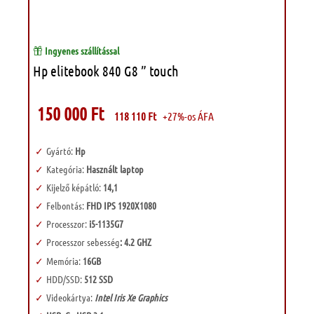
Ingyenes szállítással
Hp elitebook 840 G8 ” touch
150 000
Ft
118 110
Ft
+27%-os ÁFA
Gyártó:
Hp
Kategória:
Használt laptop
Kijelző képátló:
14,1
Felbontás:
FHD IPS 1920X1080
Processzor:
i5-1135G7
Processzor sebesség
: 4.2 GHZ
Memória:
16GB
HDD/SSD:
512 SSD
Videokártya:
Intel Iris Xe Graphics