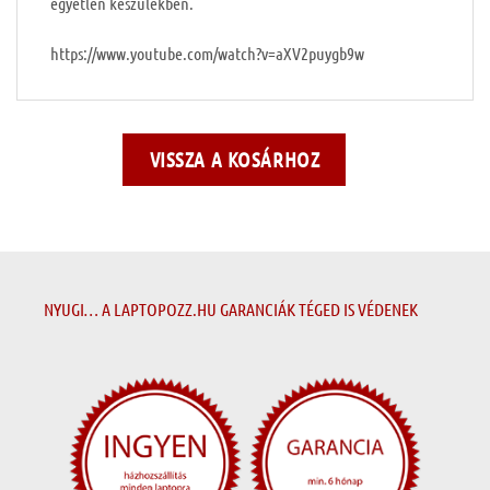
egyetlen készülékben.
https://www.youtube.com/watch?v=aXV2puygb9w
VISSZA A KOSÁRHOZ
NYUGI… A LAPTOPOZZ.HU GARANCIÁK TÉGED IS VÉDENEK