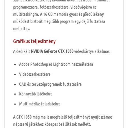
programozásra, fotószerkesztésre, videóvágásra és
multitaskingra. A 16 GB memória gyors és gördülékeny
működést biztosít még több program egyidejű futtatása
mellett is.
Grafikus teljesítmény
A dedikált
NVIDIA GeForce GTX 1050
videokártya alkalmas:
Adobe Photoshop és Lightroom használatára
Videószerkesztésre
CAD és tervezőprogramok futtatására
Könnyebb játékokra
Multimédiás feladatokra
A GTX 1050 még ma is megfelelő teljesítményt nyújt számos
népszerű játékhoz közepes beállítások mellett.