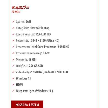
4K KIJELZŐ !!!
I9-ES!!!
Gyártó:
Dell
Kategória:
Használt laptop
Kijelző képátló:
15,6 LED HD
Felbontás:
:
3840 × 2160 (Ultra HD)
Processzor:
Intel Core Processor i9-9980HK
Processzor sebesség:
5 Ghz
Memória:
16 GB
HDD/SSD:
256 GB SSD
Videokártya:
NVIDIA Quadro® T2000 4GB
Windows 11
HDMI
Telepítve: Igen (Windows 11 )
KOSÁRBA TESZEM