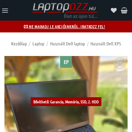
Skip
to
content
NE MARADJ LE AKCIÓINKRÓL, IRATKOZZ FEL!
Kezdőlap
/
Laptop
/
Használt Dell laptop
/
Használt Dell XPS
EP
Kívánságlistához
Bővíthető: Garancia, Memória, SSD, 2. HDD