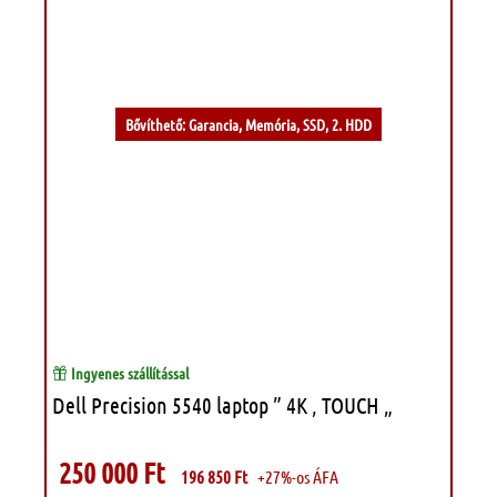
Kívánságlistához
Bővíthető: Garancia, Memória, SSD, 2. HDD
Ingyenes szállítással
Dell Precision 5540 laptop ” 4K , TOUCH „
250 000
Ft
196 850
Ft
+27%-os ÁFA