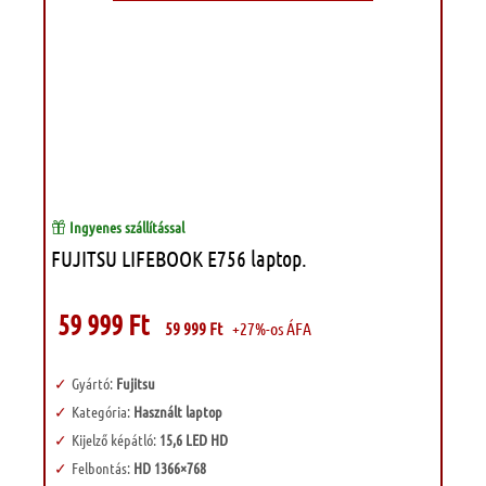
Ingyenes szállítással
FUJITSU LIFEBOOK E756 laptop.
59 999
Ft
59 999
Ft
+27%-os ÁFA
Gyártó:
Fujitsu
Kategória:
Használt laptop
Kijelző képátló:
15,6 LED HD
Felbontás:
HD 1366×768