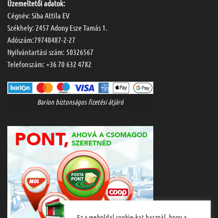
Üzemeltetői adatok:
Cégnév: Siba Attila EV
Székhely: 2457 Adony Esze Tamás 1.
Adószám:79740487-2-27
Nyilvántartási szám: 50326567
Telefonszám:
+36 70 632 4782
Barion biztonságos fizetési átjáró
Ez a weboldal cookie-kat használ, hogy a