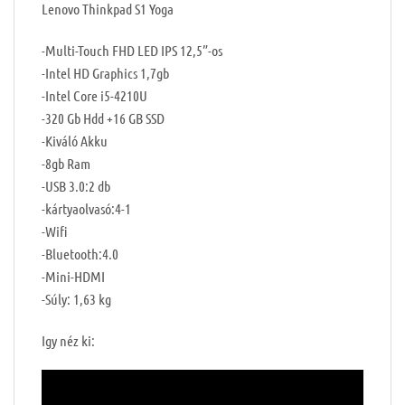
Lenovo Thinkpad S1 Yoga
-Multi-Touch FHD LED IPS 12,5”-os
-Intel HD Graphics 1,7gb
-Intel Core i5-4210U
-320 Gb Hdd +16 GB SSD
-Kiváló Akku
-8gb Ram
-USB 3.0:2 db
-kártyaolvasó:4-1
-Wifi
-Bluetooth:4.0
-Mini-HDMI
-Súly: 1,63 kg
Igy néz ki: