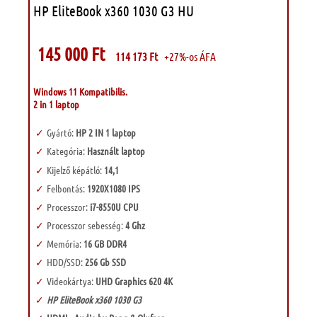
HP EliteBook x360 1030 G3 HU
145 000
Ft
114 173
Ft
+27%-os ÁFA
Windows 11 Kompatibilis.
2 in 1 laptop
Gyártó:
HP 2 IN 1 laptop
Kategória:
Használt laptop
Kijelző képátló:
14,1
Felbontás:
1920X1080 IPS
Processzor:
i7-8550U CPU
Processzor sebesség:
4 Ghz
Memória:
16 GB DDR4
HDD/SSD:
256 Gb SSD
Videokártya:
UHD Graphics 620 4K
HP EliteBook x360 1030 G3