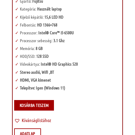
Gyártó:
Fujitsu
Kategória:
Használt laptop
Kijelző képátló:
15,6 LED HD
Felbontás:
HD 1366×768
Processzor:
Intel® Core™ i5-6500U
Processzor sebesség:
3.1 Ghz
Memória:
8 GB
HDD/SSD:
128 SSD
Videokártya:
Intel® HD Graphics 520
Stereo audió, Wifi ,BT
HDMI, VGA kimenet
Telepítve: Igen (Windows 11)
KOSÁRBA TESZEM
Kívánságlistához
ADATLAP