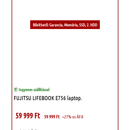
Bővíthető: Garancia, Memória, SSD, 2. HDD
Ingyenes szállítással
FUJITSU LIFEBOOK E756 laptop.
59 999
Ft
59 999
Ft
+27%-os ÁFA