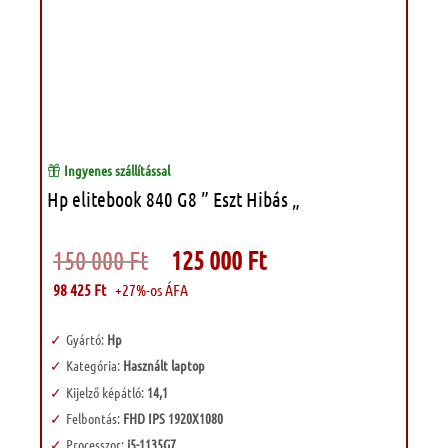
Ingyenes szállítással
Hp elitebook 840 G8 ” Eszt Hibás „
Original
Current
150 000
Ft
125 000
Ft
price
price
was:
is:
98 425
Ft
+27%-os ÁFA
150
125
000 Ft.
000 Ft.
Gyártó:
Hp
Kategória:
Használt laptop
Kijelző képátló:
14,1
Felbontás:
FHD IPS 1920X1080
Processzor:
i5-1135G7