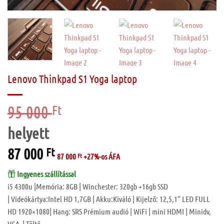
Lenovo Thinkpad S1 Yoga laptop
95 000
Original
Ft
price
was:
95
87 000
Current
Ft
000 Ft.
87 000
Ft
+27%-os ÁFA
price
is:
Ingyenes szállítással
87
i5 4300u |Memória: 8GB | Winchester: 320gb +16gb SSD
000 Ft.
| Videókártya:Intel HD 1,7GB | Akku:Kiváló | Kijelző: 12,5,1″ LED FULL
HD 1920×1080| Hang: SRS Prémium audió | WiFi | mini HDMI | Minidv,
VGA | Töltő