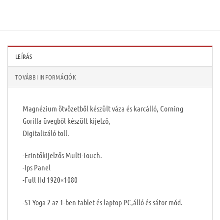
LEÍRÁS
TOVÁBBI INFORMÁCIÓK
Magnézium ötvözetből készült váza és karcálló, Corning
Gorilla üvegből készült kijelző,
Digitalizáló toll.
-Erintőkijelzős Multi-Touch.
-Ips Panel
-Full Hd 1920×1080
-S1 Yoga 2 az 1-ben tablet és laptop PC,álló és sátor mód.