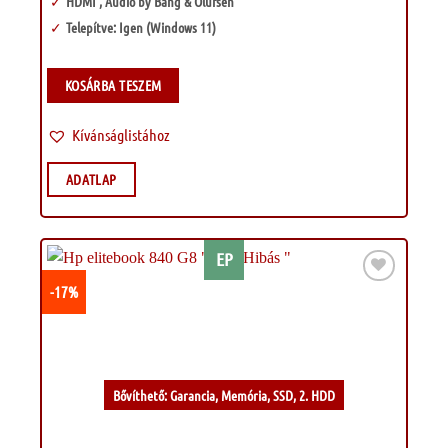
HDMI , Audio by Bang & Olufsen
Telepítve: Igen (Windows 11)
KOSÁRBA TESZEM
Kívánságlistához
ADATLAP
EP
-17%
Kívánságlistához
Bővíthető: Garancia, Memória, SSD, 2. HDD