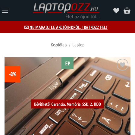
Skip
to
content
NE MARADJ LE AKCIÓINKRÓL, IRATKOZZ FEL!
Kezdőlap
/
Laptop
EP
-8%
Kívánságlistához
Bővíthető: Garancia, Memória, SSD, 2. HDD