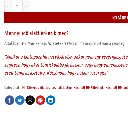
Hp elitebook 840 G8 " Eszt Hibás " mennyiség
KOSÁRBA
Mennyi idő alatt érkezik meg?
Általában 1-3 Munkanap. Az esetek 99%-ban másnapra ott van a csomag.
“Amikor a laptopozz.hu-nál vásárolsz, akkor nem egy vezérigazgató
segítesz, hogy akár tánciskolába járhasson, vagy hogy elmehessenek
ételt tenni az asztalra. Köszönöm, hogy nálam vásárolsz”
Kategóriák:
14” Közepes kijelzős használt laptop
,
Használt HP Elitebook
,
Használt HP lap