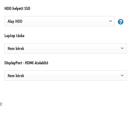
HDD helyett SSD
Laptop táska
DisplayPort - HDMI átalakító
l!