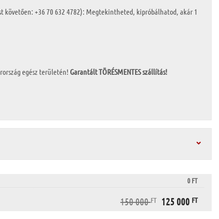
st követően: +36 70 632 4782): Megtekintheted, kipróbálhatod, akár 1
ország egész területén!
Garantált TÖRÉSMENTES szállítás!
0 FT
ORIGINAL PRICE
CURRE
150 000
FT
125 000
FT