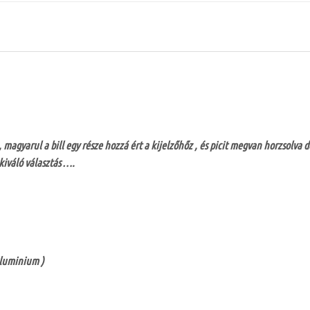
 , magyarul a bill egy része hozzá ért a kijelzőhőz , és picit megvan horzsolva
 kiváló választás ….
aluminium )