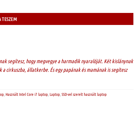
 TESZEM
nak segítesz, hogy megvegye a harmadik nyaralóját. Két kislánynak
 a cirkuszba, állatkerbe. És egy papának és mamának is segítesz
top
,
Használt Intel Core i7 laptop
,
Laptop
,
SSD-vel szerelt használt laptop