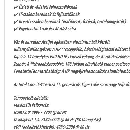
✔️ Üzleti és vállalati felhasználóknak
✔️ IT-szakembereknek és fejlesztőknek
✔️ Kreatív szakembereknek (grafikusok, fotósok, tartalomgyártók)
✔️ Egyetemistáknak és oktatási célra
Váz és burkolat: Ateljes egészében alumíniumból készült .
BillentyűBillentyűzet: A HP **ccseppálló, háttérvilágítással ellátott 
Kijelző: 14 hüvelykes Full HD IPS kijelző vékony, de straptükröződés
Zsanér: A **strapabstrapabíró, 180 fokban kihajtható zsanér segítség
FenntarthFenntarthatóság: A HP nagyújrahasznosított alumíniumból
Az Intel Core i5-1165G7a 11. generációs Tiger Lake soroznagy teljes
Támogatott kijelzők:
Maximális felbontás:
HDMI 2.0: 4096 × 2304 @ 60 Hz
DisplayPort 1.4: 7680×4320 @ 60 Hz (8K támogatás)
eDP (beépített kijelzők): 4096×2304 @ 60 Hz