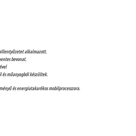
billentyűzetet alkalmazott.
mentes bevonat.
ével
 és műanyagból készültek.
ítményű és energiatakarékos mobilprocesszora.