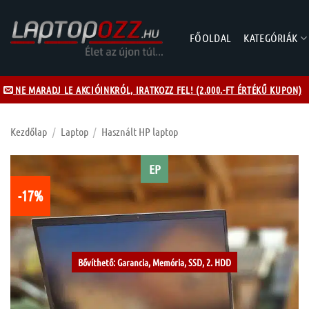
Skip
to
FŐOLDAL
KATEGÓRIÁK
content
NE MARADJ LE AKCIÓINKRÓL, IRATKOZZ FEL! (2.000.-FT ÉRTÉKŰ KUPON)
Kezdőlap
/
Laptop
/
Használt HP laptop
EP
-17%
Kívánságlistához
Bővíthető: Garancia, Memória, SSD, 2. HDD