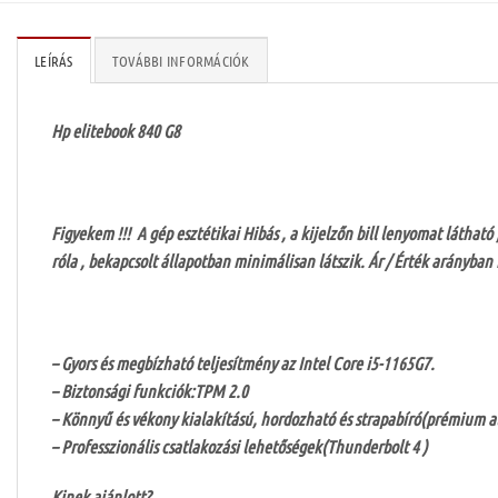
LEÍRÁS
TOVÁBBI INFORMÁCIÓK
Hp elitebook 840 G8
Figyekem !!! A gép esztétikai Hibás , a kijelzőn bill lenyomat látható
róla , bekapcsolt állapotban minimálisan látszik. Ár / Érték arányban
– Gyors és megbízható teljesítmény az Intel Core i5-1165G7.
– Biztonsági funkciók:TPM 2.0
– Könnyű és vékony kialakítású, hordozható és strapabíró(prémium 
– Professzionális csatlakozási lehetőségek(Thunderbolt 4 )
Kinek ajánlott?