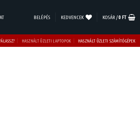
AT
BELÉPÉS
KEDVENCEK
KOSÁR /
0
FT
VÁLASSZ?
HASZNÁLT ÜZLETI LAPTOPOK
HASZNÁLT ÜZLETI SZÁMÍTÓGÉPEK