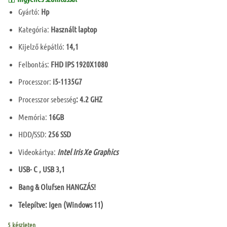
is:
125
Gyártó:
Hp
000 Ft.
Kategória:
Használt laptop
Kijelző képátló:
14,1
Felbontás:
FHD IPS 1920X1080
Processzor:
i5-1135G7
Processzor sebesség
: 4.2 GHZ
Memória:
16GB
HDD/SSD:
256 SSD
Videokártya:
Intel Iris Xe Graphics
USB- C , USB 3,1
Bang & Olufsen HANGZÁS!
Telepítve: Igen (Windows 11)
5 készleten