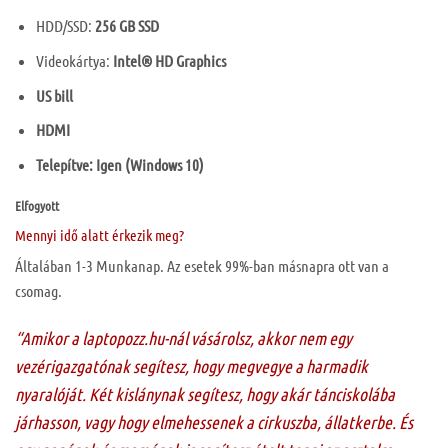
HDD/SSD:
256 GB SSD
Videokártya:
Intel® HD Graphics
US bill
HDMI
Telepítve: Igen (Windows 10)
Elfogyott
Mennyi idő alatt érkezik meg?
Általában 1-3 Munkanap. Az esetek 99%-ban másnapra ott van a
csomag.
“Amikor a laptopozz.hu-nál vásárolsz, akkor nem egy
vezérigazgatónak segítesz, hogy megvegye a harmadik
nyaralóját. Két kislánynak segítesz, hogy akár tánciskolába
járhasson, vagy hogy elmehessenek a cirkuszba, állatkerbe. És