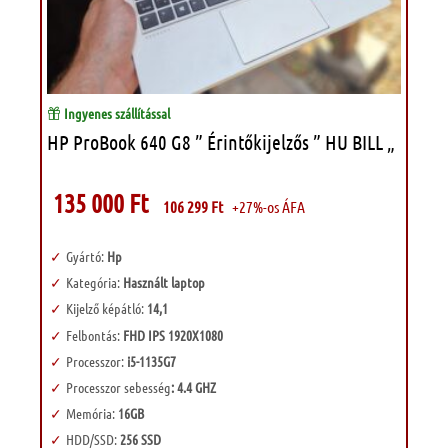
Ingyenes szállítással
HP ProBook 640 G8 ” Érintőkijelzős ” HU BILL „
135 000
Ft
106 299
Ft
+27%-os ÁFA
Gyártó:
Hp
Kategória:
Használt laptop
Kijelző képátló:
14,1
Felbontás:
FHD IPS 1920X1080
Processzor:
i5-1135G7
Processzor sebesség
: 4.4 GHZ
Memória:
16GB
HDD/SSD:
256 SSD