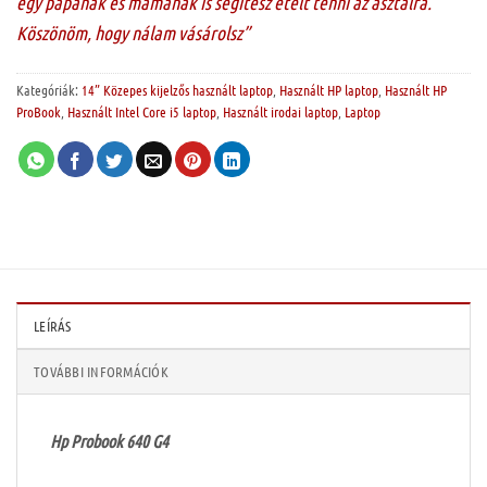
egy papának és mamának is segítesz ételt tenni az asztalra.
Köszönöm, hogy nálam vásárolsz”
Kategóriák:
14” Közepes kijelzős használt laptop
,
Használt HP laptop
,
Használt HP
ProBook
,
Használt Intel Core i5 laptop
,
Használt irodai laptop
,
Laptop
LEÍRÁS
TOVÁBBI INFORMÁCIÓK
Hp Probook 640 G4