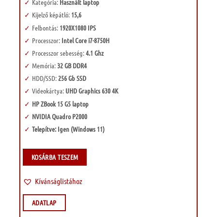
Kategória:
Használt laptop
Kijelző képátló:
15,6
Felbontás:
1920X1080 IPS
Processzor:
Intel Core i7-8750H
Processzor sebesség:
4.1 Ghz
Memória:
32 GB DDR4
HDD/SSD:
256 Gb SSD
Videokártya:
UHD Graphics 630 4K
HP ZBook 15 G5 laptop
NVIDIA Quadro P2000
Telepítve: Igen (Windows 11)
KOSÁRBA TESZEM
Kívánságlistához
ADATLAP