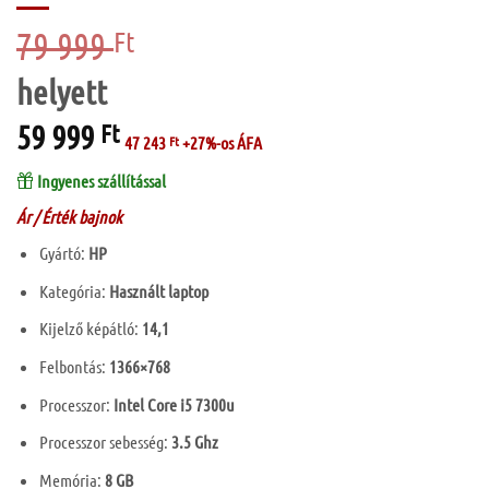
79 999
Original
Ft
price
was:
79
59 999
Current
Ft
999 Ft.
47 243
Ft
+27%-os ÁFA
price
is:
Ingyenes szállítással
59
Ár / Érték bajnok
999 Ft.
Gyártó:
HP
Kategória:
Használt laptop
Kijelző képátló:
14,1
Felbontás:
1366×768
Processzor:
Intel Core i5 7300u
Processzor sebesség:
3.5 Ghz
Memória:
8 GB