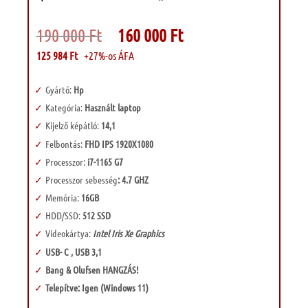
Original
Current
190 000
Ft
160 000
Ft
price
price
was:
is:
125 984
Ft
+27%-os ÁFA
190
160
000 Ft.
000 Ft.
Gyártó:
Hp
Kategória:
Használt laptop
Kijelző képátló:
14,1
Felbontás:
FHD IPS 1920X1080
Processzor:
i7-1165 G7
Processzor sebesség
: 4.7 GHZ
Memória:
16GB
HDD/SSD:
512 SSD
Videokártya:
Intel Iris Xe Graphics
USB- C , USB 3,1
Bang & Olufsen HANGZÁS!
Telepítve: Igen (Windows 11)