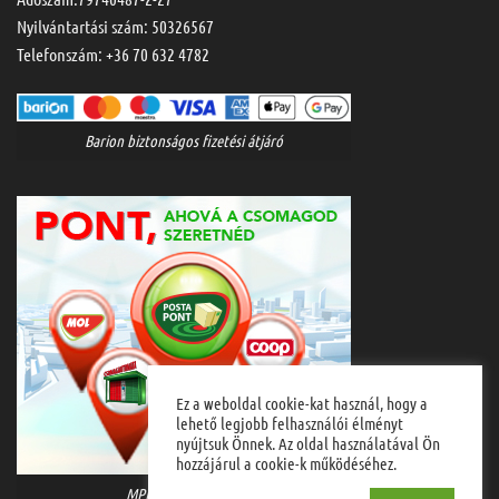
Nyilvántartási szám: 50326567
Telefonszám:
+36 70 632 4782
Barion biztonságos fizetési átjáró
Ez a weboldal cookie-kat használ, hogy a
lehető legjobb felhasználói élményt
nyújtsuk Önnek. Az oldal használatával Ön
hozzájárul a cookie-k működéséhez.
MPL házhozszállítás