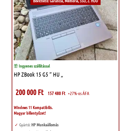
Bővíthető: Garancia, Memória, SSD, 2. HDD
Ingyenes szállítással
HP ZBook 15 G5 ” HU „
200 000
Ft
157 480
Ft
+27%-os ÁFA
Windows 11 Kompatibilis.
Magyar billentyűzet!
Gyártó:
HP Munkaállomás