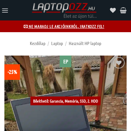
Skip
to
content
NE MARADJ LE AKCIÓINKRÓL, IRATKOZZ FEL!
Kezdőlap
/
Laptop
/
Használt HP laptop
EP
-25%
Kívánságlistához
Bővíthető: Garancia, Memória, SSD, 2. HDD