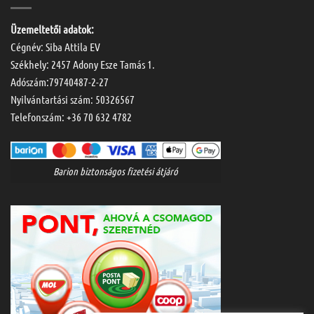
Üzemeltetői adatok:
Cégnév: Siba Attila EV
Székhely: 2457 Adony Esze Tamás 1.
Adószám:79740487-2-27
Nyilvántartási szám: 50326567
Telefonszám:
+36 70 632 4782
Barion biztonságos fizetési átjáró