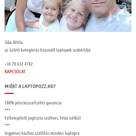
Siba Attila
az üzleti kategóriás használt laptopok szakértője
+36 70 632 4782
KAPCSOLAT
MIÉRT A LAPTOPOZZ.HU?
100%
pénzvisszafizetés garancia
***
Feltelepített
jogtiszta szoftver, felár nélkül
***
Ingyenes
házhoz szállítás
minden laptopra