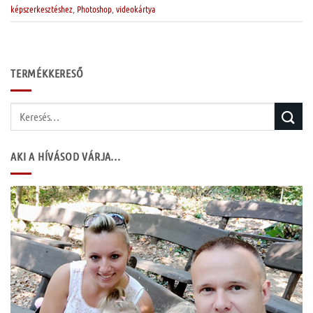
képszerkesztéshez
,
Photoshop
,
videokártya
TERMÉKKERESŐ
Keresés
a
következőre:
AKI A HÍVÁSOD VÁRJA…