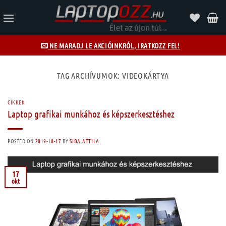
Skip
to
content
NE MARADJ LE AKCIÓINKRÓL, IRATKOZZ FEL!
TAG ARCHÍVUMOK:
VIDEOKÁRTYA
CIKKEK
Laptop grafikai munkához és képszerkesztéshez
POSTED ON
2019-10-17
BY
SIBA.ATTILA
17
okt