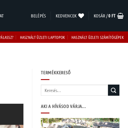
AT
BELÉPÉS
KEDVENCEK
KOSÁR /
0
FT
VÁLASSZ?
HASZNÁLT ÜZLETI LAPTOPOK
HASZNÁLT ÜZLETI SZÁMÍTÓGÉPEK
TERMÉKKERESŐ
Keresés
a
következőre:
AKI A HÍVÁSOD VÁRJA…