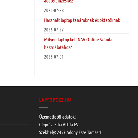
adatelemzéshez
2026-07-28
Használt laptop tanároknak és oktatóknak
2026-07-27
Milyen laptop kell NAV Online Számla
használatához?
2026-07-01
LAPTOPOZZ.HU
Üzemeltetői adatok:
Cégnév: Siba Attila EV
Székhely: 2457 Adony Esze Tamás 1.