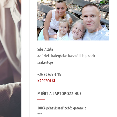
Siba Attila
az üzleti kategóriás használt laptopok
szakértője
+36 70 632 4782
KAPCSOLAT
MIÉRT A LAPTOPOZZ.HU?
100%
pénzvisszafizetés garancia
***