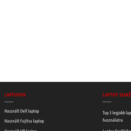
LAPTOPOK
LAPTOP SZAKÉ
Használt Dell laptop
Top 3 legjobb lap
használatra
Használt Fujitsu laptop
Laptop fordítók
Használt HP laptop