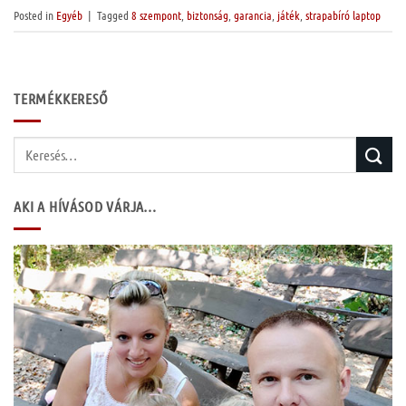
Posted in
Egyéb
|
Tagged
8 szempont
,
biztonság
,
garancia
,
játék
,
strapabíró laptop
TERMÉKKERESŐ
Keresés
a
következőre:
AKI A HÍVÁSOD VÁRJA…