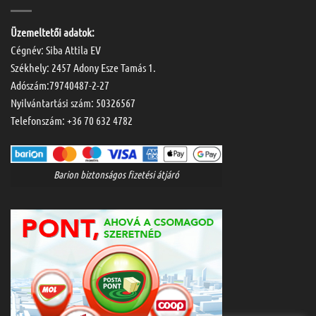
Üzemeltetői adatok:
Cégnév: Siba Attila EV
Székhely: 2457 Adony Esze Tamás 1.
Adószám:79740487-2-27
Nyilvántartási szám: 50326567
Telefonszám:
+36 70 632 4782
Barion biztonságos fizetési átjáró