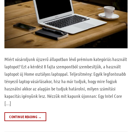
Miért vásároljunk újszerű állapotban lévő prémium kategóriás használt
laptopot? Ezt a kérdést 8 fajta szempontból szembesítjük, a használt
laptopot új Home osztályos laptoppal. Teljesítmény: Egyik legfontosabb
tényező laptop vásárlásakor, hisz ha már tudjuk, hogy mire fogjuk
használni akkor az alapján be tudjuk határolni, milyen számítási
kapacitás igényünk lesz. Nézzük mit kapunk újonnan: Egy Intel Core
[…]
CONTINUE READING
→