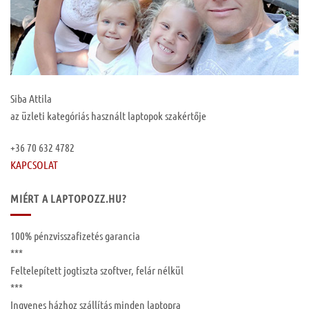
Siba Attila
az üzleti kategóriás használt laptopok szakértője
+36 70 632 4782
KAPCSOLAT
MIÉRT A LAPTOPOZZ.HU?
100%
pénzvisszafizetés garancia
***
Feltelepített
jogtiszta szoftver, felár nélkül
***
Ingyenes
házhoz szállítás
minden laptopra