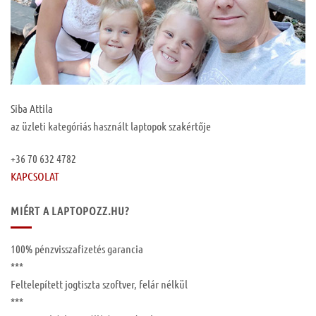
Siba Attila
az üzleti kategóriás használt laptopok szakértője
+36 70 632 4782
KAPCSOLAT
MIÉRT A LAPTOPOZZ.HU?
100%
pénzvisszafizetés garancia
***
Feltelepített
jogtiszta szoftver, felár nélkül
***