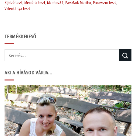
Kijelző teszt
,
Memória teszt
,
Memtest86
,
PassMark Monitor
,
Processzor teszt
,
Videokártya teszt
TERMÉKKERESŐ
Keresés
a
következőre:
AKI A HÍVÁSOD VÁRJA…