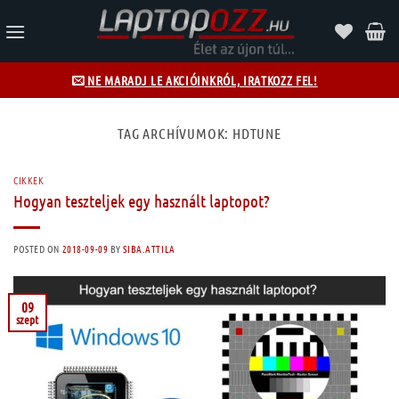
Skip
to
content
NE MARADJ LE AKCIÓINKRÓL, IRATKOZZ FEL!
TAG ARCHÍVUMOK:
HDTUNE
CIKKEK
Hogyan teszteljek egy használt laptopot?
POSTED ON
2018-09-09
BY
SIBA.ATTILA
09
szept