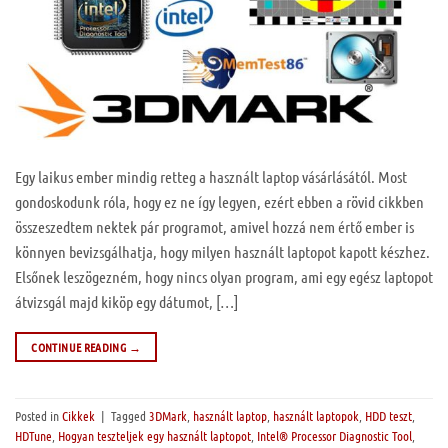
Egy laikus ember mindig retteg a használt laptop vásárlásától. Most
gondoskodunk róla, hogy ez ne így legyen, ezért ebben a rövid cikkben
összeszedtem nektek pár programot, amivel hozzá nem értő ember is
könnyen bevizsgálhatja, hogy milyen használt laptopot kapott készhez.
Elsőnek leszögezném, hogy nincs olyan program, ami egy egész laptopot
átvizsgál majd kiköp egy dátumot, […]
CONTINUE READING
→
Posted in
Cikkek
|
Tagged
3DMark
,
használt laptop
,
használt laptopok
,
HDD teszt
,
HDTune
,
Hogyan teszteljek egy használt laptopot
,
Intel® Processor Diagnostic Tool
,