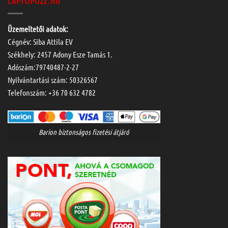
LAPTOPOZZ.HU
Üzemeltetői adatok:
Cégnév: Siba Attila EV
Székhely: 2457 Adony Esze Tamás 1.
Adószám:79740487-2-27
Nyilvántartási szám: 50326567
Telefonszám:
+36 70 632 4782
Barion biztonságos fizetési átjáró