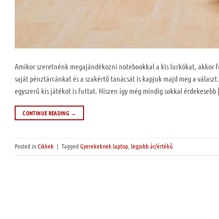
Amikor szeretnénk megajándékozni notebookkal a kis lurkókat, akkor fe
saját pénztárcánkat és a szakértő tanácsát is kapjuk majd meg a válasz
egyszerű kis játékot is futtat. Hiszen így még mindig sokkal érdekesebb
CONTINUE READING
→
Posted in
Cikkek
|
Tagged
Gyerekeknek laptop
,
legjobb ár/értékű