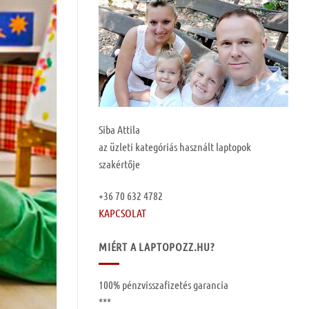
Siba Attila
az üzleti kategóriás használt laptopok
szakértője
+36 70 632 4782
KAPCSOLAT
MIÉRT A LAPTOPOZZ.HU?
100%
pénzvisszafizetés garancia
***