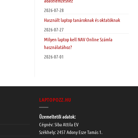
adatelemzéshez
2026-07-28
Használt laptop tanároknak és oktatóknak
2026-07-27
Milyen laptop kell NAV Online Számla
használatához?
2026-07-01
LAPTOPOZZ.HU
Üzemeltetői adatok:
Cégnév: Siba Attila EV
Székhely: 2457 Adony Esze Tamás 1.