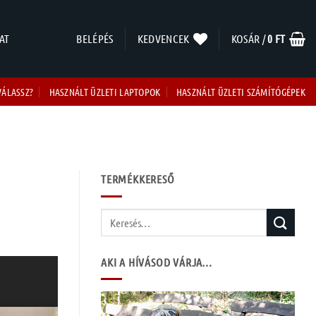
AT
BELÉPÉS
KEDVENCEK
KOSÁR /
0
FT
VÁLASSZ?
HASZNÁLT ÜZLETI LAPTOPOK
HASZNÁLT ÜZLETI SZÁMÍTÓGÉPEK
TERMÉKKERESŐ
Keresés
a
következőre:
AKI A HÍVÁSOD VÁRJA…