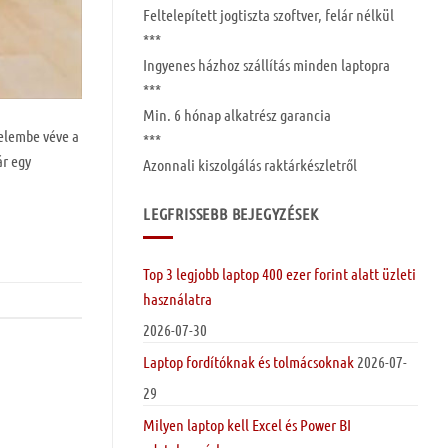
Feltelepített
jogtiszta szoftver, felár nélkül
***
Ingyenes
házhoz szállítás
minden laptopra
***
Min. 6 hónap
alkatrész garancia
yelembe véve a
***
ár egy
Azonnali kiszolgálás raktárkészletről
LEGFRISSEBB BEJEGYZÉSEK
Top 3 legjobb laptop 400 ezer forint alatt üzleti
használatra
2026-07-30
Laptop fordítóknak és tolmácsoknak
2026-07-
29
Milyen laptop kell Excel és Power BI