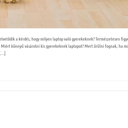
lvetődik a kérdés, hogy milyen laptop való gyerekeknek? Természetesen fig
t. Miért könnyű vásárolni kis gyerekeknek laptopot? Mert örülni fognak, ha m
 […]