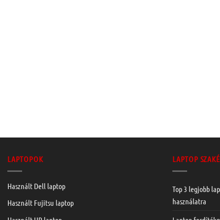
LAPTOPOK
LAPTOP SZAKÉ
Használt Dell laptop
Top 3 legjobb lap
használatra
Használt Fujitsu laptop
Laptop fordítók
Használt HP laptop