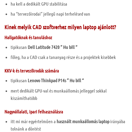
ha kell a dedikált GPU stabilitása
ha “tervezőirodai” jellegű napi terhelésed van
Kinek melyik CAD szoftverhez milyen laptop ajánlott?
Hallgatóknak és tanuláshoz
tipikusan
Dell Latitude 7420 ” Hu bill “
főleg, ha a CAD csak a tananyag része és a projektek kisebbek
KKV-k és tervezőirodák számára
tipikusan
Lenovo Thinkpad P14s ” Hu bill “
mert dedikált GPU-val és munkaállomás jelleggel sokkal
kiszámíthatóbb
Nagyvállalati, ipari felhasználásra
itt mi már egyértelműen a
használt munkaállomás laptop
irányába
tolnánk a döntést