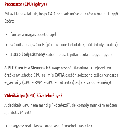
Processzor (CPU) igények
Mi azt tapasztaljuk, hogy CAD-ben sok művelet erősen órajel-függő.
Ezért:
fontos a magas boost órajel
számít a magszám is (párhuzamos feladatok, háttérfolyamatok)
a stabil teljesítmény
kulcs: ne csak pillanatokra legyen gyors
A
PTC Creo
és a
Siemens NX
nagy összeállításoknál kifejezetten
érzékeny lehet a CPU-ra, míg
CATIA
esetén sokszor a teljes rendszer-
egyensúly (CPU + RAM + GPU + háttértár) adja a valódi élményt.
Videókártya (GPU) követelmények
A dedikált GPU nem mindig “kötelező”, de komoly munkára erősen
ajánlott. Miért?
nagy összeállítások forgatása, árnyékolt nézetek