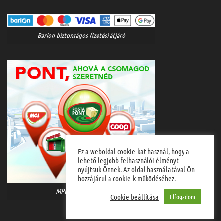
Barion biztonságos fizetési átjáró
Ez a weboldal cookie-kat használ, hogy a
lehető legjobb felhasználói élményt
nyújtsuk Önnek. Az oldal használatával Ön
hozzájárul a cookie-k működéséhez.
MPL házhozszállítás
Cookie beállítása
Elfogadom