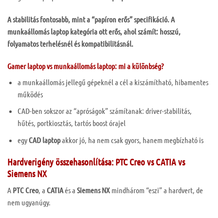
A stabilitás fontosabb, mint a “papíron erős” specifikáció.
A
munkaállomás laptop kategória ott erős, ahol számít: hosszú,
folyamatos terhelésnél és kompatibilitásnál.
Gamer laptop vs munkaállomás laptop: mi a különbség?
a munkaállomás jellegű gépeknél a cél a kiszámítható, hibamentes
működés
CAD-ben sokszor az “apróságok” számítanak: driver-stabilitás,
hűtés, portkiosztás, tartós boost órajel
egy
CAD laptop
akkor jó, ha nem csak gyors, hanem megbízható is
Hardverigény összehasonlítása: PTC Creo vs CATIA vs
Siemens NX
A
PTC Creo
, a
CATIA
és a
Siemens NX
mindhárom “eszi” a hardvert, de
nem ugyanúgy.