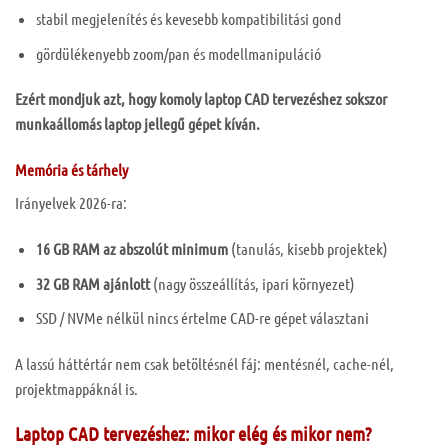
stabil megjelenítés és kevesebb kompatibilitási gond
gördülékenyebb zoom/pan és modellmanipuláció
Ezért mondjuk azt, hogy komoly laptop CAD tervezéshez sokszor
munkaállomás laptop jellegű gépet kíván.
Memória és tárhely
Irányelvek 2026-ra:
16 GB RAM az abszolút minimum
(tanulás, kisebb projektek)
32 GB RAM ajánlott
(nagy összeállítás, ipari környezet)
SSD / NVMe nélkül nincs értelme CAD-re gépet választani
A lassú háttértár nem csak betöltésnél fáj: mentésnél, cache-nél,
projektmappáknál is.
Laptop CAD tervezéshez: mikor elég és mikor nem?