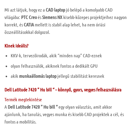
Mi azt látjuk, hogy ez a
CAD laptop
jó belépő a komolyabb CAD
világába:
PTC Creo
és
Siemens NX
kisebb-közepes projektjeihez nagyon
korrekt, és
CATIA
mellett is stabil alap lehet, ha nem óriási
összeállításokkal dolgozol.
Kinek ideális?
KKV-k, tervezőirodák, akik “minden nap” CAD-eznek
olyan felhasználók, akiknek fontos a dedikált GPU
akik
munkaállomás laptop
jellegű stabilitást keresnek
Dell Latitude 7420 ” Hu bill “
– könnyű, gyors, vegyes felhasználásra
Termék megtekintése
A
Dell Latitude 7420 ” Hu bill “
egy olyan választás, amit akkor
ajánlunk, ha tanulás, vegyes munka és kisebb CAD projektek a cél, és
fontos a mobilitás.