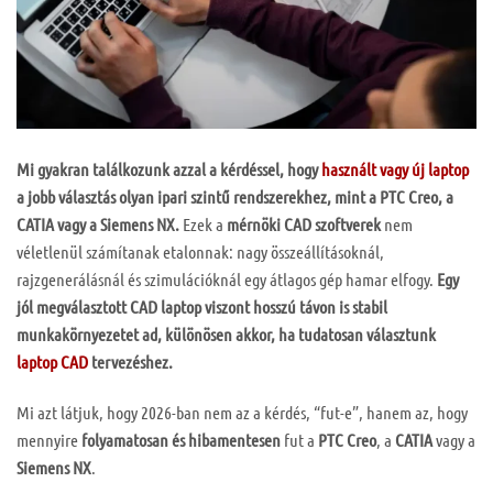
Mi gyakran találkozunk azzal a kérdéssel, hogy
használt vagy új laptop
a jobb választás olyan ipari szintű rendszerekhez, mint a PTC Creo, a
CATIA vagy a Siemens NX.
Ezek a
mérnöki CAD szoftverek
nem
véletlenül számítanak etalonnak: nagy összeállításoknál,
rajzgenerálásnál és szimulációknál egy átlagos gép hamar elfogy.
Egy
jól megválasztott CAD laptop viszont hosszú távon is stabil
munkakörnyezetet ad, különösen akkor, ha tudatosan választunk
laptop CAD
tervezéshez.
Mi azt látjuk, hogy 2026-ban nem az a kérdés, “fut-e”, hanem az, hogy
mennyire
folyamatosan és hibamentesen
fut a
PTC Creo
, a
CATIA
vagy a
Siemens NX
.