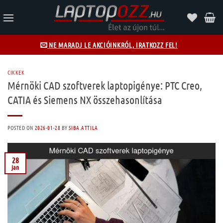
Skip
to
content
NE MARADJ LE AKCIÓINKRÓL, IRATKOZZ FEL!
CIKKEK
Mérnöki CAD szoftverek laptopigénye: PTC Creo,
CATIA és Siemens NX összehasonlítása
POSTED ON
2026-01-28
BY
SIBA.ATTILA
28
jan