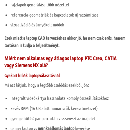
rajzlapok generálása több nézettel
referencia-geometriák és kapcsolatok újraszámítása
vizualizáció és árnyékolt módok
Ezek miatt a laptop CAD tervezéshez akkor jó, ha nem csak erős, hanem
tartósan is tudja a teljesítményt.
Miért nem alkalmas egy átlagos laptop PTC Creo, CATIA
vagy Siemens NX alá?
Gyakori hibák laptopválasztásnál
Mi azt látjuk, hogy a legtöbb csalódás ezekből jön:
integrált videókártya használata komoly összeállításokhoz
kevés RAM (16 GB alatt hamar szűk keresztmetszet)
gyenge hűtés: pár perc után visszaveszi az órajelet
gamer laptop vs
munkaállomás laptop
keverése