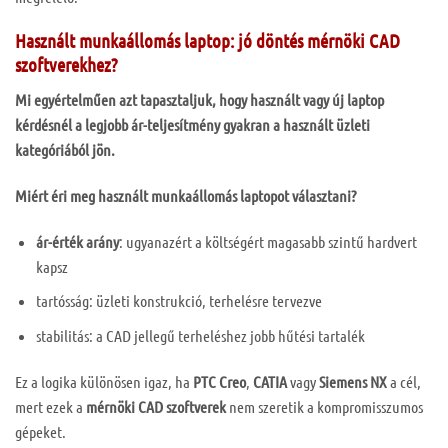
Használt munkaállomás laptop: jó döntés mérnöki CAD
szoftverekhez?
Mi egyértelműen azt tapasztaljuk, hogy használt vagy új laptop
kérdésnél a legjobb ár-teljesítmény gyakran a használt üzleti
kategóriából jön.
Miért éri meg használt munkaállomás laptopot választani?
ár-érték arány
: ugyanazért a költségért magasabb szintű hardvert
kapsz
tartósság: üzleti konstrukció, terhelésre tervezve
stabilitás: a CAD jellegű terheléshez jobb hűtési tartalék
Ez a logika különösen igaz, ha
PTC Creo
,
CATIA
vagy
Siemens NX
a cél,
mert ezek a
mérnöki CAD szoftverek
nem szeretik a kompromisszumos
gépeket.