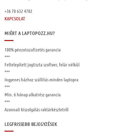
+36 70 632 4782
KAPCSOLAT
MIÉRT A LAPTOPOZZ.HU?
100%
pénzvisszafizetés garancia
***
Feltelepített
jogtiszta szoftver, felár nélkül
***
Ingyenes
házhoz szállítás
minden laptopra
***
Min. 6 hónap
alkatrész garancia
***
Azonnali kiszolgálás raktárkészletről
LEGFRISSEBB BEJEGYZÉSEK