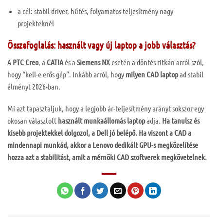
a cél: stabil driver, hűtés, folyamatos teljesítmény nagy
projekteknél
Összefoglalás: használt vagy új laptop a jobb választás?
A
PTC Creo
, a
CATIA
és a
Siemens NX
esetén a döntés ritkán arról szól,
hogy “kell-e erős gép”. Inkább arról, hogy
milyen CAD laptop
ad stabil
élményt 2026-ban.
Mi azt tapasztaljuk, hogy a legjobb ár-teljesítmény arányt sokszor egy
okosan választott
használt munkaállomás laptop
adja.
Ha tanulsz és
kisebb projektekkel dolgozol, a Dell jó belépő. Ha viszont a CAD a
mindennapi munkád, akkor a Lenovo dedikált GPU-s megközelítése
hozza azt a stabilitást, amit a mérnöki CAD szoftverek megkövetelnek.