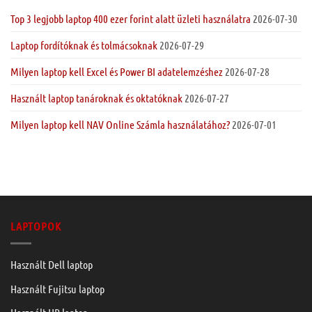
Top 3 legjobb laptop 400 ezer forint alatt üzleti használatra
2026-07-30
Laptop fordítóknak és tolmácsoknak
2026-07-29
Milyen laptop kell Excel és Power BI adatelemzéshez
2026-07-28
Használt laptop tanároknak és oktatóknak
2026-07-27
Milyen laptop kell NAV Online Számla használatához?
2026-07-01
LAPTOPOK
Használt Dell laptop
Használt Fujitsu laptop