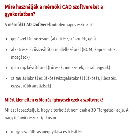
Mire használják a mérnöki CAD szoftvereket a
gyakorlatban?
A
mérnöki CAD szoftverek
mindennapos eszközök:
gépészeti tervezésnél (alkatrész, készülék, gép)
alkatrész- és összeállítás modellezésnél (BOM, kapcsolatok,
mozgások)
ipari rajzkészítésnél (tűrések, metszetek, darabjegyzék)
szimulációknál és ütközésvizsgálatoknál (ütközés, illesztés,
egyszerűbb analízisek)
Miért kiemelten erőforrás-igényesek ezek a szoftverek?
Mi azt tapasztaljuk, hogy a terhelést nem csak a 3D “forgatás” adja. A
nagy igényű részek tipikusan:
nagy összeállítás megnyitása és frissítése