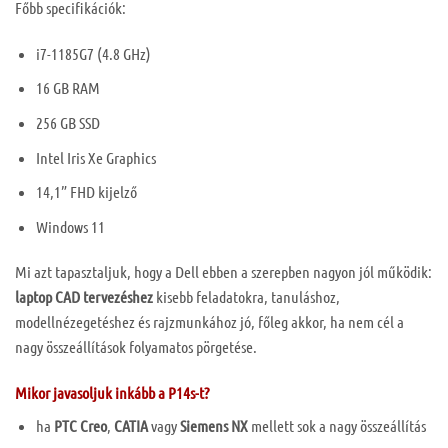
Főbb specifikációk:
i7-1185G7 (4.8 GHz)
16 GB RAM
256 GB SSD
Intel Iris Xe Graphics
14,1” FHD kijelző
Windows 11
Mi azt tapasztaljuk, hogy a Dell ebben a szerepben nagyon jól működik:
laptop CAD tervezéshez
kisebb feladatokra, tanuláshoz,
modellnézegetéshez és rajzmunkához jó, főleg akkor, ha nem cél a
nagy összeállítások folyamatos pörgetése.
Mikor javasoljuk inkább a P14s-t?
ha
PTC Creo
,
CATIA
vagy
Siemens NX
mellett sok a nagy összeállítás