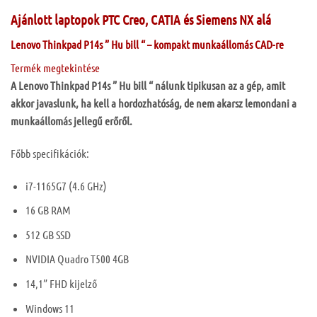
Ajánlott laptopok PTC Creo, CATIA és Siemens NX alá
Lenovo Thinkpad P14s ” Hu bill “
– kompakt munkaállomás CAD-re
Termék megtekintése
A Lenovo Thinkpad P14s ” Hu bill “ nálunk tipikusan az a gép, amit
akkor javaslunk, ha kell a hordozhatóság, de nem akarsz lemondani a
munkaállomás jellegű erőről.
Főbb specifikációk:
i7-1165G7 (4.6 GHz)
16 GB RAM
512 GB SSD
NVIDIA Quadro T500 4GB
14,1” FHD kijelző
Windows 11