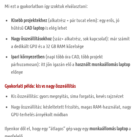
Mi ezt a gyakorlatban így szoktuk elválasztani:
Kisebb projektekhez
(alkatrész + pár tucat elem): egy erős, jó
hűtésű
CAD laptop
is elég lehet
Nagy összeállításokhoz
(száz+ alkatrész, sok kapcsolat): már számít
a dedikált GPU és a 32 GB RAM közelsége
Ipari környezetben
(napi több óra CAD, több projekt
párhuzamosan): itt jön igazán elő a
használt munkaállomás laptop
előnye
Gyakorlati példa: kis vs nagy összeállítás
Kis összeállítás: gyors megnyitás, sima forgatás, kevés rajznézet
Nagy összeállítás: késleltetett frissítés, magas RAM-használat, nagy
GPU-terhelés árnyékolt módban
Ilyenkor dől el, hogy egy “átlagos” gép vagy egy
munkaállomás laptop
a
megfelelő.