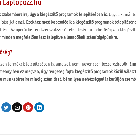
 a Laptopozz.hu
szakembereire, úgy a kiegészítő programok telepítésében is.
Ugye azt már t
ítása jellemzi.
Ezekhez most kapcsolódik a kiegészítő programok telepítésén
ítése. Az operációs rendszer szakszerű telepítésén túl lehetőség van kiegész
y minden megfelelően lesz telepítve a leendőbeli számítógépünkre.
tőség?
 olyan termékek telepítésében is, amelyek nem ingyenesen beszerezhetők.
En
mennyiben ez megvan, úgy rengeteg fajta kiegészítő programok közül válasz
u munkatársaira mindig számíthat, bármilyen nehézséggel is kerüljön szemb