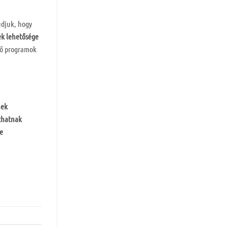
udjuk, hogy
ek lehetősége
ítő programok
nek
thatnak
e