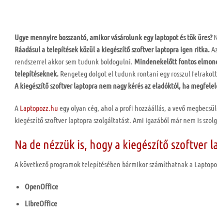
Ugye mennyire bosszantó, amikor vásárolunk egy laptopot és tök üres?
N
Ráadásul a telepítések közül a kiegészítő szoftver laptopra igen ritka.
Az
rendszerrel akkor sem tudunk boldogulni.
Mindenekelőtt fontos elmond
telepítéseknek.
Rengeteg dolgot el tudunk rontani egy rosszul felrakot
A kiegészítő szoftver laptopra nem nagy kérés az eladóktól, ha megfele
A
Laptopozz.hu
egy olyan cég, ahol a profi hozzáállás, a vevő megbecsü
kiegészítő szoftver laptopra szolgáltatást. Ami igazából már nem is szo
Na de nézzük is, hogy a kiegészítő szoftver 
A következő programok telepítésében bármikor számíthatnak a Laptopo
OpenOffice
LibreOffice