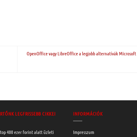
OpenOffice vagy LibreOffice a legjobb alternatívák Microsoft 
RTŐNK LEGFRISSEBB CIKKEI
INFORMÁCIÓK
top 400 ezer forint alatt üzleti
Impresszum