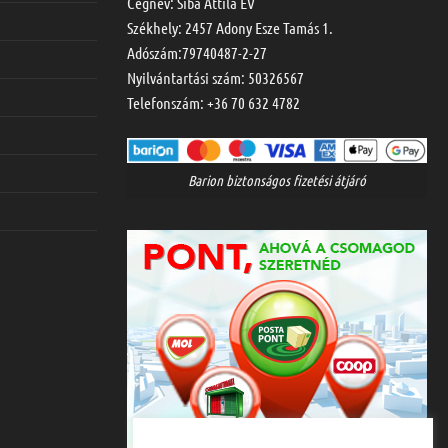
Cégnév: Siba Attila EV
Székhely: 2457 Adony Esze Tamás 1.
Adószám:79740487-2-27
Nyilvántartási szám: 50326567
Telefonszám:
+36 70 632 4782
Barion biztonságos fizetési átjáró