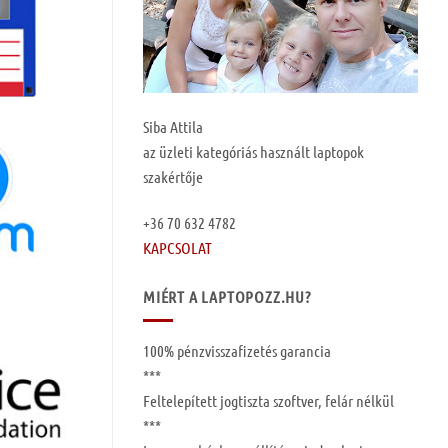
Siba Attila
az üzleti kategóriás használt laptopok
szakértője
+36 70 632 4782
KAPCSOLAT
MIÉRT A LAPTOPOZZ.HU?
100%
pénzvisszafizetés garancia
***
Feltelepített
jogtiszta szoftver, felár nélkül
***