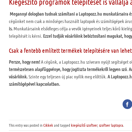
Kiegészítő programok telepítését is vállalja
Megannyi dologban tudnak számítani a Laptopozz.hu munkatársaira és 
cégünket nem csak a minőséges használt laptopok és számítógépek árus
is.
Munkatársaink elsődleges célja a vevők igényeinek teljes körű kielég
telepítését is kérni.
Ezzel tudják vásárlóink bebiztosítani magukat, hog
Csak a fentebb említett termékek telepítésére van lehe
Persze, hogy nem!
A cégünk, a Laptopozz.hu szívesen nyújt segítséget
természetesen alapfüggvénye, hogy jogtiszta termékekről legyen szó
.
A
vásárlóink.
Szinte egy teljesen új piac nyílik meg előttük.
A Laptopozz.h
számítógépével kapcsolatban.
This entry was posted in
Cikkek
and tagged
kiegészítő szoftver
,
szoftver laptopra
.