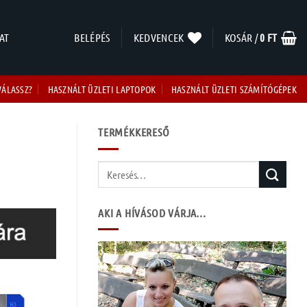
AT
BELÉPÉS
KEDVENCEK
KOSÁR /
0
FT
VÁLASSZ?
HASZNÁLT ÜZLETI LAPTOPOK
HASZNÁLT ÜZLETI SZÁMÍTÓGÉPEK
TERMÉKKERESŐ
Keresés
a
következőre:
AKI A HÍVÁSOD VÁRJA…