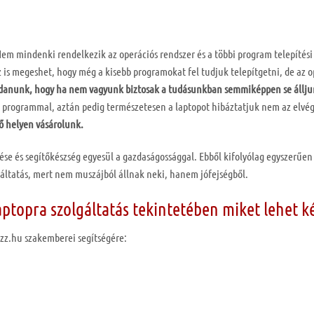
em mindenki rendelkezik az operációs rendszer és a többi program telepítési
 is megeshet, hogy még a kisebb programokat fel tudjuk telepítgetni, de az o
anunk, hogy ha nem vagyunk biztosak a tudásunkban semmiképpen se állju
t programmal, aztán pedig természetesen a laptopot hibáztatjuk nem az elvé
lő helyen vásárolunk.
lése és segítőkészség egyesül a gazdaságossággal. Ebből kifolyólag egyszerűen
lgáltatás, mert nem muszájból állnak neki, hanem jófejségből.
laptopra szolgáltatás tekintetében miket lehet k
zz.hu szakemberei segítségére: