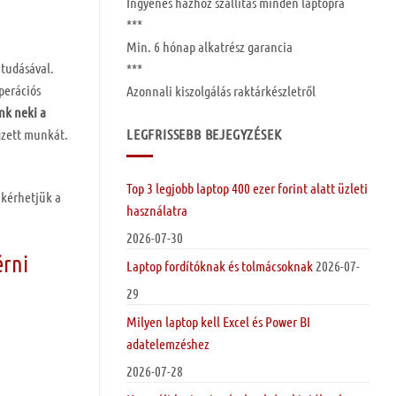
Ingyenes
házhoz szállítás
minden laptopra
***
Min. 6 hónap
alkatrész garancia
 tudásával.
***
perációs
Azonnali kiszolgálás raktárkészletről
nk neki a
gzett munkát.
LEGFRISSEBB BEJEGYZÉSEK
Top 3 legjobb laptop 400 ezer forint alatt üzleti
 kérhetjük a
használatra
2026-07-30
érni
Laptop fordítóknak és tolmácsoknak
2026-07-
29
Milyen laptop kell Excel és Power BI
adatelemzéshez
2026-07-28