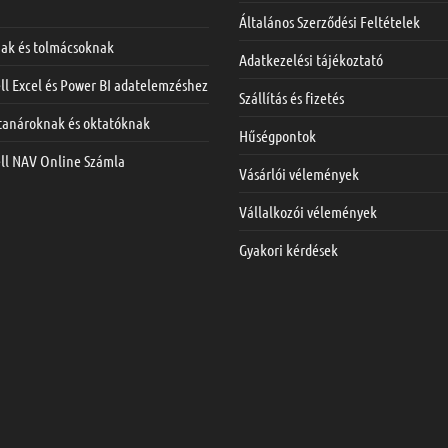
Általános Szerződési Feltételek
nak és tolmácsoknak
Adatkezelési tájékoztató
ll Excel és Power BI adatelemzéshez
Szállítás és fizetés
 tanároknak és oktatóknak
Hűségpontok
ell NAV Online Számla
Vásárlói vélemények
Vállalkozói vélemények
Gyakori kérdések