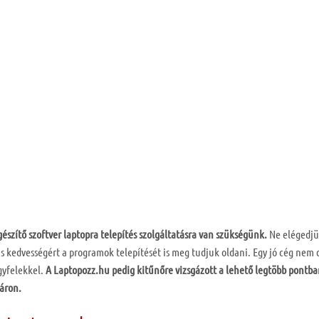
gészítő szoftver laptopra telepítés szolgáltatásra van szükségünk.
Ne elégedj
is kedvességért a programok telepítését is meg tudjuk oldani. Egy jó cég nem c
gyfelekkel.
A Laptopozz.hu pedig kitűnőre vizsgázott a lehető legtöbb pontba
áron.