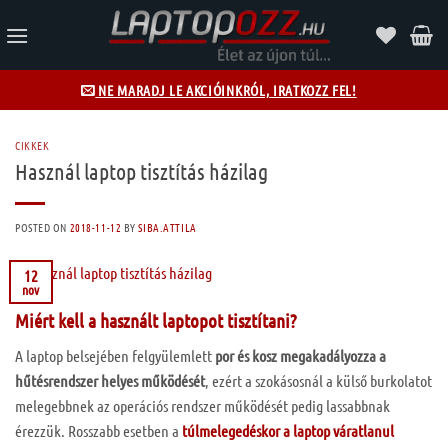
Skip
to
content
NE MARADJ LE AKCIÓINKRÓL, IRATKOZZ FEL!
CIKKEK
Használ laptop tisztítás házilag
POSTED ON
2018-11-12
BY
SIBA.ATTILA
12
nov
Miért kell a használt laptopot tisztítani?
A laptop belsejében felgyülemlett
por és kosz megakadályozza a
hűtésrendszer helyes működését
, ezért a szokásosnál a külső burkolatot
melegebbnek az operációs rendszer működését pedig lassabbnak
érezzük. Rosszabb esetben a
túlmelegedéskor a laptop váratlanul