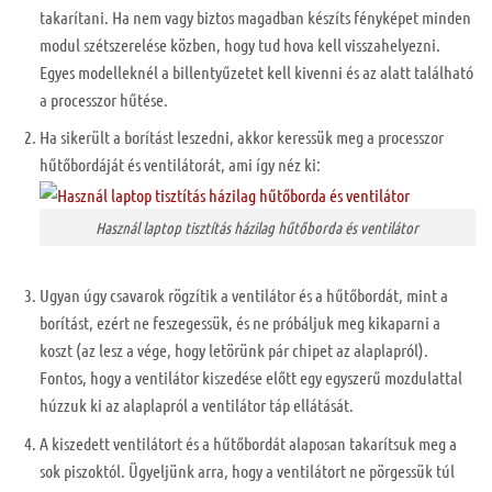
takarítani. Ha nem vagy biztos magadban készíts fényképet minden
modul szétszerelése közben, hogy tud hova kell visszahelyezni.
Egyes modelleknél a billentyűzetet kell kivenni és az alatt található
a processzor hűtése.
Ha sikerült a borítást leszedni, akkor keressük meg a processzor
hűtőbordáját és ventilátorát, ami így néz ki:
Használ laptop tisztítás házilag hűtőborda és ventilátor
Ugyan úgy csavarok rögzítik a ventilátor és a hűtőbordát, mint a
borítást, ezért ne feszegessük, és ne próbáljuk meg kikaparni a
koszt (az lesz a vége, hogy letörünk pár chipet az alaplapról).
Fontos, hogy a ventilátor kiszedése előtt egy egyszerű mozdulattal
húzzuk ki az alaplapról a ventilátor táp ellátását.
A kiszedett ventilátort és a hűtőbordát alaposan takarítsuk meg a
sok piszoktól. Ügyeljünk arra, hogy a ventilátort ne pörgessük túl