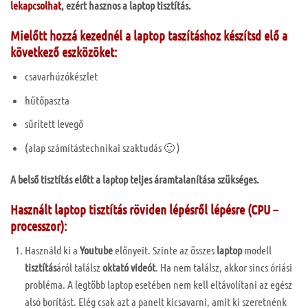
lekapcsolhat
, ezért hasznos a laptop tisztítás.
Mielőtt hozzá kezednél a laptop taszításhoz készítsd elő a
következő eszközöket:
csavarhúzókészlet
hűtőpaszta
sűrített levegő
(alap számítástechnikai szaktudás 🙂 )
A belső tisztítás előtt a laptop teljes áramtalanítása szükséges.
Használt laptop tisztítás röviden lépésről lépésre (CPU –
processzor):
Használd ki a
Youtube
előnyeit. Szinte az összes
laptop
modell
tisztítás
áról találsz
oktató videót
. Ha nem találsz, akkor sincs óriási
probléma. A legtöbb laptop esetében nem kell eltávolítani az egész
alsó borítást. Elég csak azt a panelt kicsavarni, amit ki szeretnénk