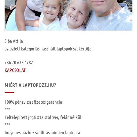
Siba Attila
az üzleti kategóriás használt laptopok szakértője
+36 70 632 4782
KAPCSOLAT
MIÉRT A LAPTOPOZZ.HU?
100%
pénzvisszafizetés garancia
***
Feltelepített
jogtiszta szoftver, felár nélkül
***
Ingyenes
házhoz szállítás
minden laptopra