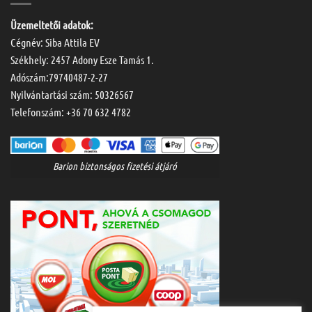
Üzemeltetői adatok:
Cégnév: Siba Attila EV
Székhely: 2457 Adony Esze Tamás 1.
Adószám:79740487-2-27
Nyilvántartási szám: 50326567
Telefonszám:
+36 70 632 4782
Barion biztonságos fizetési átjáró