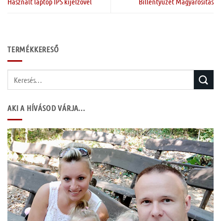
Használt laptop IPS kijelzővel
Billentyűzet Magyarosítás
TERMÉKKERESŐ
Keresés
a
következőre:
AKI A HÍVÁSOD VÁRJA…