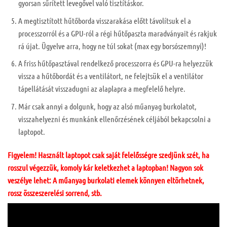
gyorsan sűrített levegővel való tisztításkor.
A megtisztított hűtőborda visszarakása előtt távolítsuk el a
processzorról és a GPU-ról a régi hűtőpaszta maradványait és rakjuk
rá újat. Ügyelve arra, hogy ne túl sokat (max egy borsószemnyi)!
A friss hűtőpasztával rendelkező processzorra és GPU-ra helyezzük
vissza a hűtőbordát és a ventilátort, ne felejtsük el a ventilátor
tápellátását visszadugni az alaplapra a megfelelő helyre.
Már csak annyi a dolgunk, hogy az alsó műanyag burkolatot,
visszahelyezni és munkánk ellenőrzésének céljából bekapcsolni a
laptopot.
Figyelem! Használt laptopot csak saját felelősségre szedjünk szét, ha
rosszul végezzük, komoly kár keletkezhet a laptopban! Nagyon sok
veszélye lehet: A műanyag burkolati elemek könnyen eltörhetnek,
rossz összeszerelési sorrend, stb.