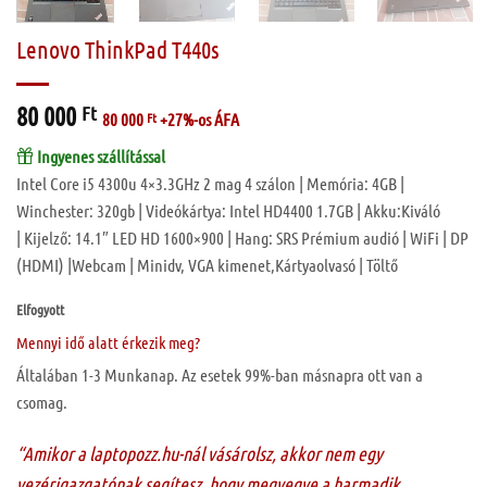
Lenovo ThinkPad T440s
80 000
Ft
80 000
Ft
+27%-os ÁFA
Ingyenes szállítással
Intel Core i5 4300u 4×3.3GHz 2 mag 4 szálon | Memória: 4GB |
Winchester: 320gb | Videókártya: Intel HD4400 1.7GB | Akku:Kiváló
| Kijelző: 14.1″ LED HD 1600×900 | Hang: SRS Prémium audió | WiFi | DP
(HDMI) |Webcam | Minidv, VGA kimenet,Kártyaolvasó | Töltő
Elfogyott
Mennyi idő alatt érkezik meg?
Általában 1-3 Munkanap. Az esetek 99%-ban másnapra ott van a
csomag.
“Amikor a laptopozz.hu-nál vásárolsz, akkor nem egy
vezérigazgatónak segítesz, hogy megvegye a harmadik