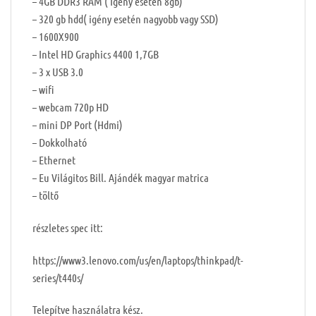
– 4GB DDR3 RAM ( Igény esetén 8gb)
– 320 gb hdd( igény esetén nagyobb vagy SSD)
– 1600X900
– Intel HD Graphics 4400 1,7GB
– 3 x USB 3.0
– wifi
– webcam 720p HD
– mini DP Port (Hdmi)
– Dokkolható
– Ethernet
– Eu Világitos Bill. Ajándék magyar matrica
– töltő
részletes spec itt:
https://www3.lenovo.com/us/en/laptops/thinkpad/t-
series/t440s/
Telepítve használatra kész.