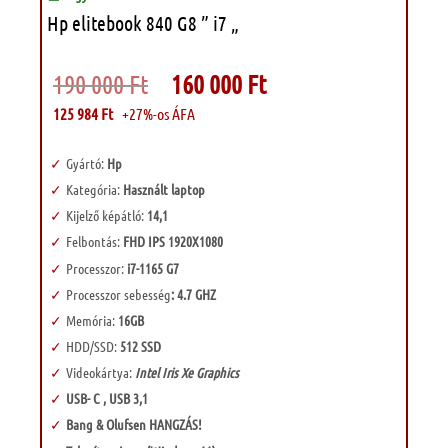
Hp elitebook 840 G8 ” i7 „
Original
Current
190 000
Ft
160 000
Ft
price
price
was:
is:
125 984
Ft
+27%-os ÁFA
190
160
000 Ft.
000 Ft.
Gyártó:
Hp
Kategória:
Használt laptop
Kijelző képátló:
14,1
Felbontás:
FHD IPS 1920X1080
Processzor:
i7-1165 G7
Processzor sebesség
: 4.7 GHZ
Memória:
16GB
HDD/SSD:
512 SSD
Videokártya:
Intel Iris Xe Graphics
USB- C , USB 3,1
Bang & Olufsen HANGZÁS!