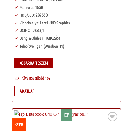
Memória:
16GB
HDD/SSD:
256 SSD
Videokártya:
Intel UHD Graphics
USB- C , USB 3,1
Bang & Olufsen HANGZÁS!
Telepítve: Igen (Windows 11)
KOSÁRBA TESZEM
Kívánságlistához
ADATLAP
EP
-21%
Kívánságlistához