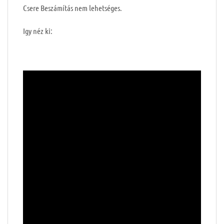
Csere Beszámítás nem lehetséges.
Igy néz ki: