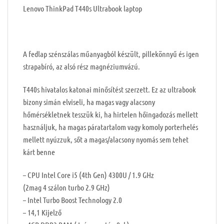
Lenovo ThinkPad T440s Ultrabook laptop
A fedlap szénszálas műanyagból készült, pillekönnyű és igen
strapabíró, az alsó rész magnéziumvázú.
T440s hivatalos katonai minősítést szerzett. Ez az ultrabook
bizony simán elviseli, ha magas vagy alacsony
hőmérsékletnek tesszük ki, ha hirtelen hőingadozás mellett
használjuk, ha magas páratartalom vagy komoly porterhelés
mellett nyúzzuk, sőt a magas/alacsony nyomás sem tehet
kárt benne
– CPU Intel Core i5 (4th Gen) 4300U / 1.9 GHz
(2mag 4 szálon turbo 2.9 GHz)
– Intel Turbo Boost Technology 2.0
– 14,1 Kijelző