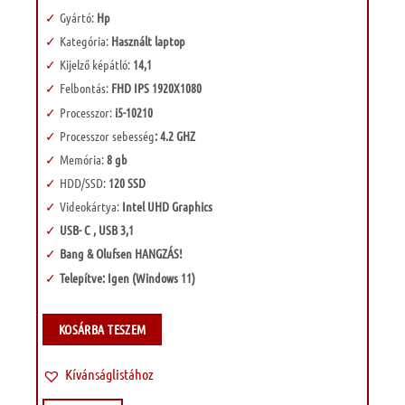
Gyártó:
Hp
Kategória:
Használt laptop
Kijelző képátló:
14,1
Felbontás:
FHD IPS 1920X1080
Processzor:
i5-10210
Processzor sebesség
: 4.2 GHZ
Memória:
8 gb
HDD/SSD:
120 SSD
Videokártya:
Intel UHD Graphics
USB- C , USB 3,1
Bang & Olufsen HANGZÁS!
Telepítve: Igen (Windows 11)
KOSÁRBA TESZEM
Kívánságlistához