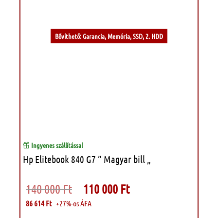
Bővíthető: Garancia, Memória, SSD, 2. HDD
Ingyenes szállítással
Hp Elitebook 840 G7 ” Magyar bill „
Original
Current
140 000
Ft
110 000
Ft
price
price
was:
is:
86 614
Ft
+27%-os ÁFA
140
110
000 Ft.
000 Ft.