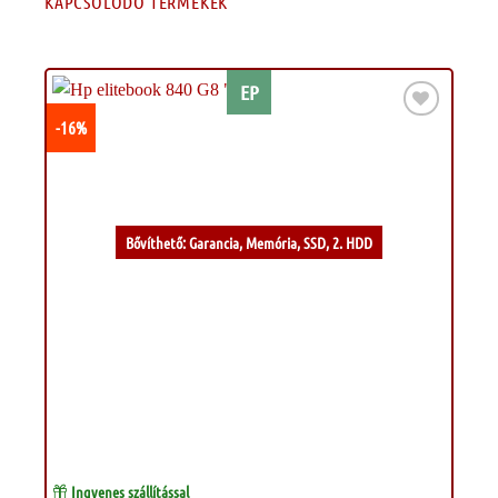
KAPCSOLÓDÓ TERMÉKEK
EP
-16%
Kívánságlistához
Bővíthető: Garancia, Memória, SSD, 2. HDD
Ingyenes szállítással