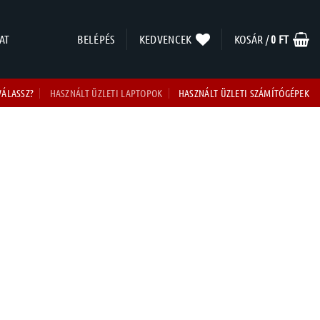
AT
BELÉPÉS
KEDVENCEK
KOSÁR /
0
FT
VÁLASSZ?
HASZNÁLT ÜZLETI LAPTOPOK
HASZNÁLT ÜZLETI SZÁMÍTÓGÉPEK