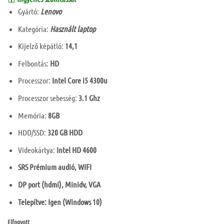
is:
65
Gyártó:
Lenovo
000 Ft.
Kategória:
Használt laptop
Kijelző képátló:
14,1
Felbontás:
HD
Processzor:
Intel Core i5 4300u
Processzor sebesség:
3.1 Ghz
Memória:
8GB
HDD/SSD:
320 GB HDD
Videokártya:
Intel HD 4600
SRS Prémium audió, WIFI
DP port (hdmi), Minidv, VGA
Telepítve: Igen (Windows 10)
Elfogyott