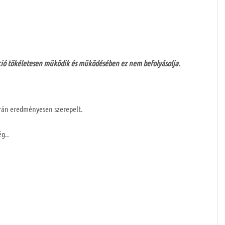
nkció tökéletesen müködik és müködésében ez nem befolyásolja.
orán eredményesen szerepelt.
ég..