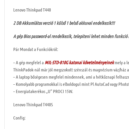
Lenovo Thinkpad T440
2 DB Akkumlátos verzió 1 külső 1 belső akkuval endelkezik!!!
A gép Bios password-al rendelkezik, telepiteni lehet minden funkció
Pár Mondat a Funkciókról:
– A gép megfelel a
MIL-STD-810G katonai követelményeinek
mely a l
ThinkPadok-nál már jól megszokott szénszál és magnézium váz/ház a
– A laptop bőségesen megfelel mindennek, ami a hétköznapi felhasznál
– Komolyabb programokkal is elboldogul mint Pl AutoCad vagy PhotoSho
– Energiatakerékos „U” PROCI 15W.
Lenovo Thinkpad T440S
Config: