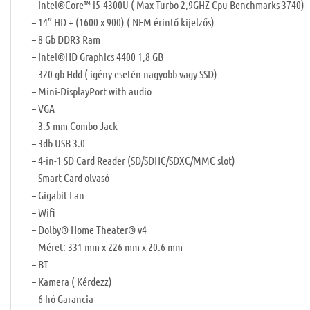
– Intel®Core™ i5-4300U ( Max Turbo 2,9GHZ Cpu Benchmarks 3740)
– 14″ HD + (1600 x 900) ( NEM érintő kijelzős)
– 8 Gb DDR3 Ram
– Intel®HD Graphics 4400 1,8 GB
– 320 gb Hdd ( igény esetén nagyobb vagy SSD)
– Mini-DisplayPort with audio
– VGA
– 3.5 mm Combo Jack
– 3db USB 3.0
– 4-in-1 SD Card Reader (SD/SDHC/SDXC/MMC slot)
– Smart Card olvasó
– Gigabit Lan
– Wifi
– Dolby® Home Theater® v4
– Méret: 331 mm x 226 mm x 20.6 mm
– BT
– Kamera ( Kérdezz)
– 6 hó Garancia