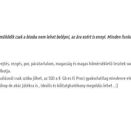
 müködik csak a biosba nem lehet belépni, az ára ezért is ennyi. Minden fu
eejtés, rezgés, por, páratartalom, magasság és magas hőmérsékletű tesztek s
lkotja.
ásnál csak szóba jöhet, az SSD a 8 Gb es I5 Proci gyakorlatilag mindenre el
p de akár játékra is , ideális és költséghatékony megoldás lehet ..:)