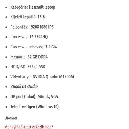
Kategória:
Használt laptop
Kijelző képátló:
15,6
Felbontás:
1920X1080 IPS
Processzor:
i7-7700HQ
Processzor sebesség:
3.9 Ghz
Memória:
32 GB DDR4
HDD/SSD:
256 gb SSD
Videokártya:
NVIDIA Quadro M1200M
ZBook G4 studio
DP port (hdmi), Minidv, VGA
Telepítve: Igen (Windows 10)
Elfogyott
Mennyi idő alatt érkezik meg?