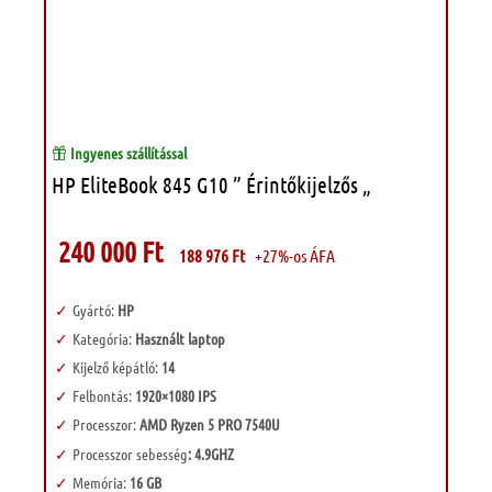
Ingyenes szállítással
HP EliteBook 845 G10 ” Érintőkijelzős „
240 000
Ft
188 976
Ft
+27%-os ÁFA
Gyártó:
HP
Kategória:
Használt laptop
Kijelző képátló:
14
Felbontás:
1920×1080 IPS
Processzor:
AMD Ryzen 5 PRO 7540U
Processzor sebesség
: 4.9GHZ
Memória:
16 GB