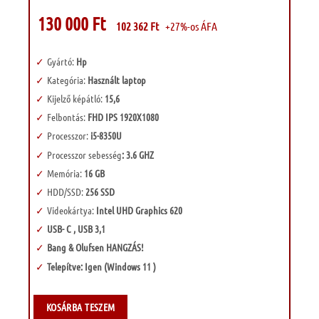
130 000
Ft
102 362
Ft
+27%-os ÁFA
Gyártó:
Hp
Kategória:
Használt laptop
Kijelző képátló:
15,6
Felbontás:
FHD IPS 1920X1080
Processzor:
i5-8350U
Processzor sebesség
: 3.6 GHZ
Memória:
16 GB
HDD/SSD:
256 SSD
Videokártya:
Intel UHD Graphics 620
USB- C , USB 3,1
Bang & Olufsen HANGZÁS!
Telepítve: Igen (Windows 11 )
KOSÁRBA TESZEM