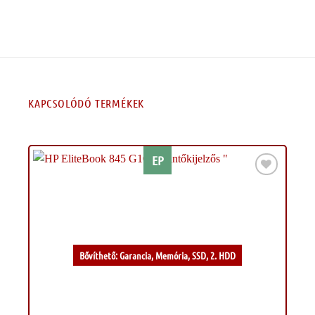
KAPCSOLÓDÓ TERMÉKEK
EP
Kívánságlistához
Bővíthető: Garancia, Memória, SSD, 2. HDD