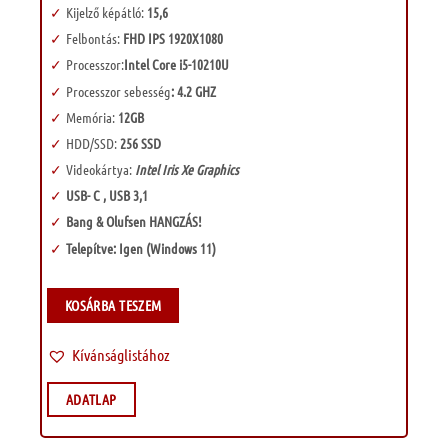
Kijelző képátló:
15,6
Felbontás:
FHD IPS 1920X1080
Processzor:
Intel Core i5-10210U
Processzor sebesség
: 4.2 GHZ
Memória:
12GB
HDD/SSD:
256 SSD
Videokártya:
Intel Iris Xe Graphics
USB- C , USB 3,1
Bang & Olufsen HANGZÁS!
Telepítve: Igen (Windows 11)
KOSÁRBA TESZEM
Kívánságlistához
ADATLAP