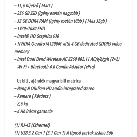
– 15,6 Kijelző ( Matt )
– 256 GB SSD (igény esetén nagyobb )
– 32 GB DDR4 RAM (igény esetén több ) ( Max 32gb )
– 1920×1080 FHD
– Intel® HD Graphics 630
+ NVIDIA Quadro M1200M with 4 GB dedicated GDDR5 video
memory
– Intel Dual Band Wireless-AC 8260 802.11 AC/a/b/g/n (2×2)
– Wi-Fi + Bluetooth 4.0 Combo Adaptor (vPro)
– Us bill , ajándék magyar bill matrica
– Bang & Olufsen HD audio integrated stereo
– Kamera ( Kérdezz )
– 2,6 kg
– 6 Hó írásos garancia
(1) RJ-45 (Ethernet)
(1) USB 3.2 Gen 1 (3.1 Gen 1) A típusú portok száma 3db