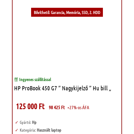
Bővíthető: Garancia, Memória, SSD, 2. HDD
Ingyenes szállítással
HP ProBook 450 G7 ” Nagykijelző ” Hu bill „
125 000
Ft
98 425
Ft
+27%-os ÁFA
Gyártó:
Hp
Kategória:
Használt laptop