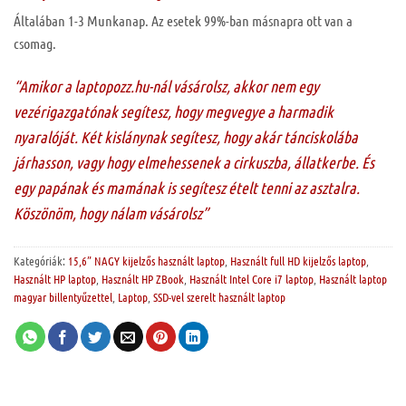
Általában 1-3 Munkanap. Az esetek 99%-ban másnapra ott van a
csomag.
“Amikor a laptopozz.hu-nál vásárolsz, akkor nem egy
vezérigazgatónak segítesz, hogy megvegye a harmadik
nyaralóját. Két kislánynak segítesz, hogy akár tánciskolába
járhasson, vagy hogy elmehessenek a cirkuszba, állatkerbe. És
egy papának és mamának is segítesz ételt tenni az asztalra.
Köszönöm, hogy nálam vásárolsz”
Kategóriák:
15,6” NAGY kijelzős használt laptop
,
Használt full HD kijelzős laptop
,
Használt HP laptop
,
Használt HP ZBook
,
Használt Intel Core i7 laptop
,
Használt laptop
magyar billentyűzettel
,
Laptop
,
SSD-vel szerelt használt laptop