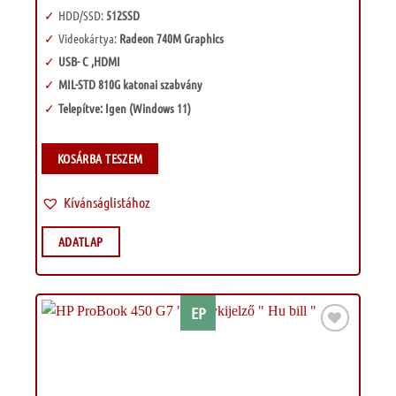
HDD/SSD:
512SSD
Videokártya:
Radeon 740M Graphics
USB- C ,HDMI
MIL-STD 810G katonai szabvány
Telepítve: Igen (Windows 11)
KOSÁRBA TESZEM
Kívánságlistához
ADATLAP
EP
Kívánságlistához