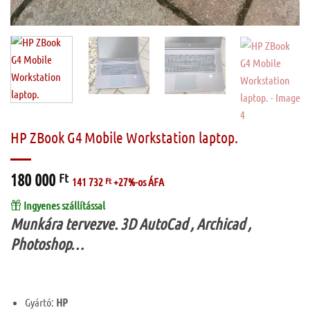
HP ZBook G4 Mobile Workstation laptop.
180 000
Ft
141 732
Ft
+27%-os ÁFA
Ingyenes szállítással
Munkára tervezve.
3D AutoCad , Archicad ,
Photoshop…
Gyártó:
HP