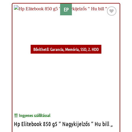
EP
Kívánságlistához
Bővíthető: Garancia, Memória, SSD, 2. HDD
Ingyenes szállítással
Hp Elitebook 850 g5 ” Nagykijelzős ” Hu bill „