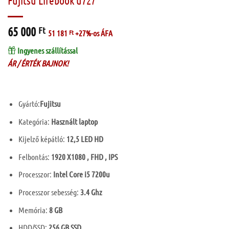
Fujitsu Lifebook u727
65 000
Ft
51 181
Ft
+27%-os ÁFA
Ingyenes szállítással
ÁR / ÉRTÉK BAJNOK!
Gyártó:
Fujitsu
Kategória:
Használt laptop
Kijelző képátló:
12,5 LED HD
Felbontás:
1920 X1080 , FHD , IPS
Processzor:
Intel Core i5 7200u
Processzor sebesség:
3.4 Ghz
Memória:
8 GB
HDD/SSD:
256 GB SSD