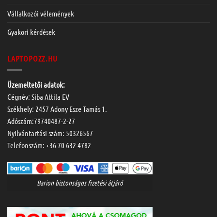
Vállalkozói vélemények
Gyakori kérdések
LAPTOPOZZ.HU
Üzemeltetői adatok:
Cégnév: Siba Attila EV
Székhely: 2457 Adony Esze Tamás 1.
Adószám:79740487-2-27
Nyilvántartási szám: 50326567
Telefonszám:
+36 70 632 4782
Barion biztonságos fizetési átjáró