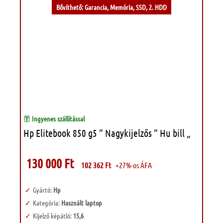
Bővíthető: Garancia, Memória, SSD, 2. HDD
Ingyenes szállítással
Hp Elitebook 850 g5 ” Nagykijelzős ” Hu bill „
130 000
Ft
102 362
Ft
+27%-os ÁFA
Gyártó:
Hp
Kategória:
Használt laptop
Kijelző képátló:
15,6