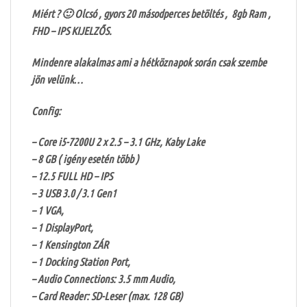
Miért ? 🙂 Olcsó , gyors 20 másodperces betöltés , 8gb Ram ,
FHD – IPS KIJELZŐS.
Mindenre alakalmas ami a hétköznapok során csak szembe
jön velünk…
Config:
– Core i5-7200U 2 x 2.5 – 3.1 GHz, Kaby Lake
– 8 GB ( igény esetén több )
– 12.5 FULL HD – IPS
– 3 USB 3.0 / 3.1 Gen1
– 1 VGA,
– 1 DisplayPort,
– 1 Kensington ZÁR
– 1 Docking Station Port,
– Audio Connections: 3.5 mm Audio,
– Card Reader: SD-Leser (max. 128 GB)