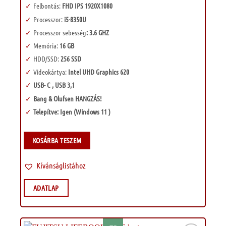
Felbontás:
FHD IPS 1920X1080
Processzor:
i5-8350U
Processzor sebesség
: 3.6 GHZ
Memória:
16 GB
HDD/SSD:
256 SSD
Videokártya:
Intel UHD Graphics 620
USB- C , USB 3,1
Bang & Olufsen HANGZÁS!
Telepítve: Igen (Windows 11 )
KOSÁRBA TESZEM
Kívánságlistához
ADATLAP