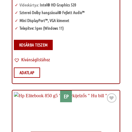
Videokártya:
Intel® HD Graphics 520
Sztereó Dolby hangzással® Fejlett Audio™
Mini DisplayPort™, VGA kimenet
Telepítve: Igen (Windows 11)
KOSÁRBA TESZEM
Kívánságlistához
ADATLAP
EP
Kívánságlistához