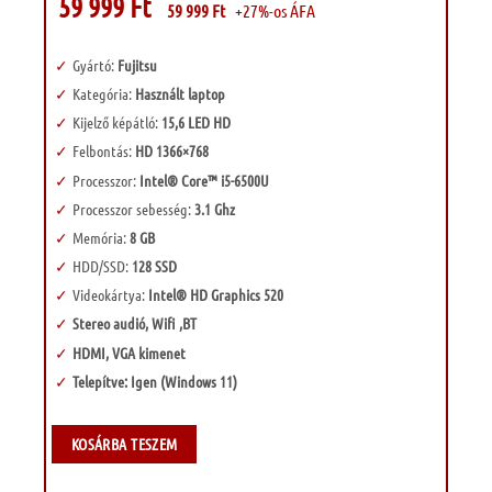
59 999
Ft
59 999
Ft
+27%-os ÁFA
Gyártó:
Fujitsu
Kategória:
Használt laptop
Kijelző képátló:
15,6 LED HD
Felbontás:
HD 1366×768
Processzor:
Intel® Core™ i5-6500U
Processzor sebesség:
3.1 Ghz
Memória:
8 GB
HDD/SSD:
128 SSD
Videokártya:
Intel® HD Graphics 520
Stereo audió, Wifi ,BT
HDMI, VGA kimenet
Telepítve: Igen (Windows 11)
KOSÁRBA TESZEM