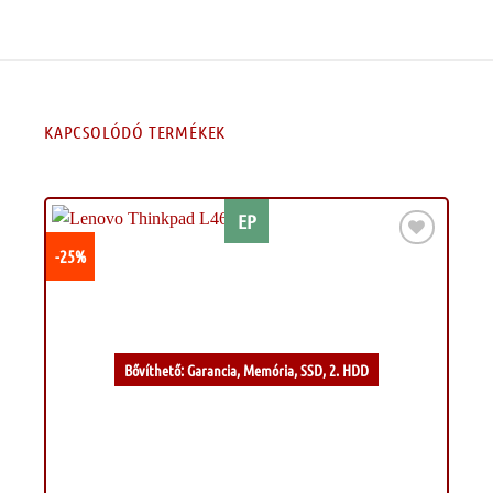
KAPCSOLÓDÓ TERMÉKEK
EP
-25%
Kívánságlistához
Bővíthető: Garancia, Memória, SSD, 2. HDD