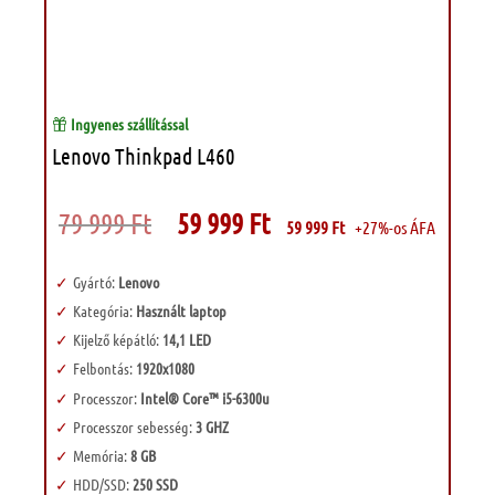
Ingyenes szállítással
Lenovo Thinkpad L460
Original
Current
79 999
Ft
59 999
Ft
59 999
Ft
+27%-os ÁFA
price
price
was:
is:
79
59
999 Ft.
999 Ft.
Gyártó:
Lenovo
Kategória:
Használt laptop
Kijelző képátló:
14,1 LED
Felbontás:
1920x1080
Processzor:
Intel® Core™ i5-6300u
Processzor sebesség:
3 GHZ
Memória:
8 GB
HDD/SSD:
250 SSD