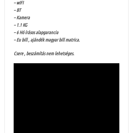
– wIFI
– BT
– Kamera
– 1.1 KG
– 6 Hó írásos alapgarancia
– Eu bill , ajándék magyar bill matrica.
Csere , beszámítás nem lehetséges.