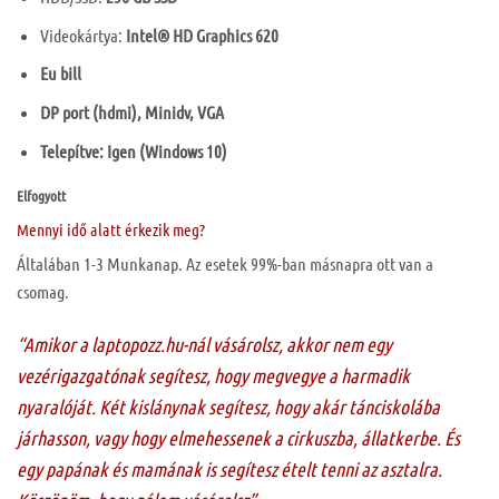
Videokártya:
Intel® HD Graphics 620
Eu bill
DP port (hdmi), Minidv, VGA
Telepítve: Igen (Windows 10)
Elfogyott
Mennyi idő alatt érkezik meg?
Általában 1-3 Munkanap. Az esetek 99%-ban másnapra ott van a
csomag.
“Amikor a laptopozz.hu-nál vásárolsz, akkor nem egy
vezérigazgatónak segítesz, hogy megvegye a harmadik
nyaralóját. Két kislánynak segítesz, hogy akár tánciskolába
járhasson, vagy hogy elmehessenek a cirkuszba, állatkerbe. És
egy papának és mamának is segítesz ételt tenni az asztalra.