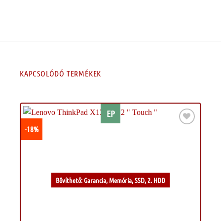
KAPCSOLÓDÓ TERMÉKEK
EP
-18%
Kívánságlistához
Bővíthető: Garancia, Memória, SSD, 2. HDD