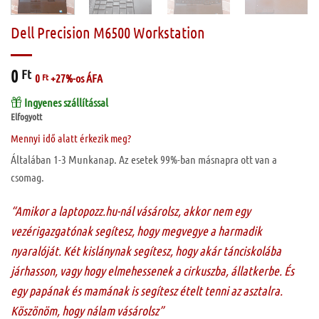
Dell Precision M6500 Workstation
0
Ft
0
Ft
+27%-os ÁFA
Ingyenes szállítással
Elfogyott
Mennyi idő alatt érkezik meg?
Általában 1-3 Munkanap. Az esetek 99%-ban másnapra ott van a
csomag.
“Amikor a laptopozz.hu-nál vásárolsz, akkor nem egy
vezérigazgatónak segítesz, hogy megvegye a harmadik
nyaralóját. Két kislánynak segítesz, hogy akár tánciskolába
járhasson, vagy hogy elmehessenek a cirkuszba, állatkerbe. És
egy papának és mamának is segítesz ételt tenni az asztalra.
Köszönöm, hogy nálam vásárolsz”