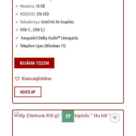
Memória:
16 GB
HDD/SSD:
256 SSD
Videokártya:
Intel Iris Xe Graphics
USB- C , USB 3,1
hangszóró Dolby Audio™ támogatás
Telepítve: Igen (Windows 11)
KOSÁRBA TESZEM
Kívánságlistához
ADATLAP
EP
Kívánságlistához