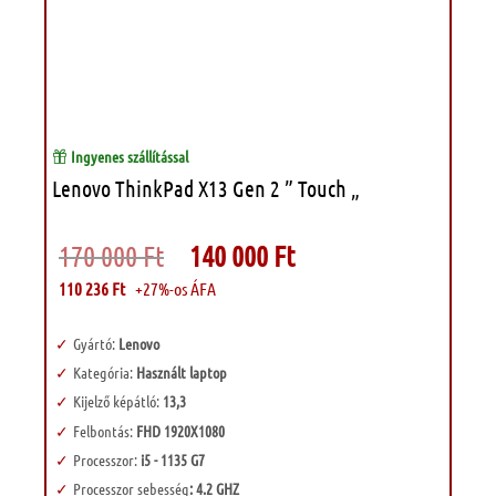
Ingyenes szállítással
Lenovo ThinkPad X13 Gen 2 ” Touch „
Original
Current
170 000
Ft
140 000
Ft
price
price
was:
is:
110 236
Ft
+27%-os ÁFA
170
140
000 Ft.
000 Ft.
Gyártó:
Lenovo
Kategória:
Használt laptop
Kijelző képátló:
13,3
Felbontás:
FHD 1920X1080
Processzor:
i5 - 1135 G7
Processzor sebesség
: 4.2 GHZ