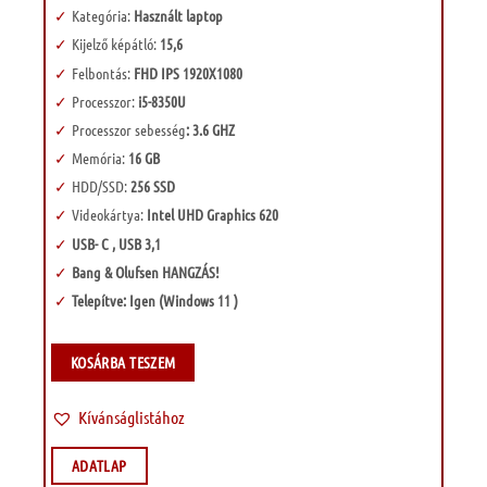
Kategória:
Használt laptop
Kijelző képátló:
15,6
Felbontás:
FHD IPS 1920X1080
Processzor:
i5-8350U
Processzor sebesség
: 3.6 GHZ
Memória:
16 GB
HDD/SSD:
256 SSD
Videokártya:
Intel UHD Graphics 620
USB- C , USB 3,1
Bang & Olufsen HANGZÁS!
Telepítve: Igen (Windows 11 )
KOSÁRBA TESZEM
Kívánságlistához
ADATLAP