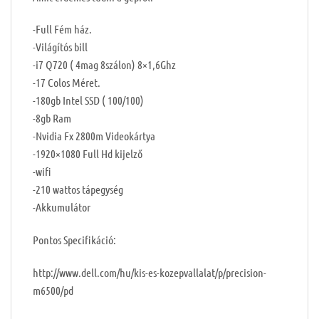
-Full Fém ház.
-Világítós bill
-i7 Q720 ( 4mag 8szálon) 8×1,6Ghz
-17 Colos Méret.
-180gb Intel SSD ( 100/100)
-8gb Ram
-Nvidia Fx 2800m Videokártya
-1920×1080 Full Hd kijelző
-wifi
-210 wattos tápegység
-Akkumulátor
Pontos Specifikáció:
http://www.dell.com/hu/kis-es-kozepvallalat/p/precision-
m6500/pd