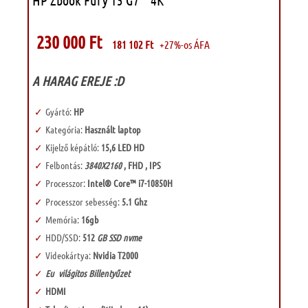
HP Zbook Fury 15 G7 ” 4K”
230 000
Ft
181 102
Ft
+27%-os ÁFA
A HARAG EREJE :D
Gyártó:
HP
Kategória:
Használt laptop
Kijelző képátló:
15,6 LED HD
Felbontás:
3840X2160
, FHD , IPS
Processzor:
Intel® Core™ i7-10850H
Processzor sebesség:
5.1 Ghz
Memória:
16gb
HDD/SSD:
512
GB SSD nvme
Videokártya:
Nvidia T2000
Eu világitos Billentyűzet
HDMI