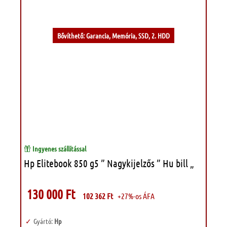
Bővíthető: Garancia, Memória, SSD, 2. HDD
Ingyenes szállítással
Hp Elitebook 850 g5 ” Nagykijelzős ” Hu bill „
130 000
Ft
102 362
Ft
+27%-os ÁFA
Gyártó:
Hp