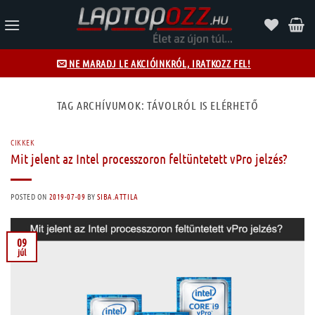
Skip
to
content
NE MARADJ LE AKCIÓINKRÓL, IRATKOZZ FEL!
TAG ARCHÍVUMOK:
TÁVOLRÓL IS ELÉRHETŐ
CIKKEK
Mit jelent az Intel processzoron feltüntetett vPro jelzés?
POSTED ON
2019-07-09
BY
SIBA.ATTILA
09
júl