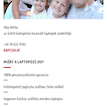
Siba Attila
az üzleti kategóriás használt laptopok szakértője
+36 70 632 4782
KAPCSOLAT
MIÉRT A LAPTOPOZZ.HU?
100%
pénzvisszafizetés garancia
***
Feltelepített
jogtiszta szoftver, felár nélkül
***
Ingyenes
házhoz szállítás
minden laptopra
***