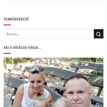
TERMÉKKERESŐ
Keresés
a
következőre:
AKI A HÍVÁSOD VÁRJA…