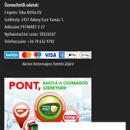
Üzemeltetői adatok:
Cégnév: Siba Attila EV
Székhely: 2457 Adony Esze Tamás 1.
Adószám:79740487-2-27
Nyilvántartási szám: 50326567
Telefonszám:
+36 70 632 4782
Barion biztonságos fizetési átjáró