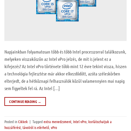
Napjainkban folyamatosan több és több Intel processzorral találkozunk,
melyeken visszaköszön az Intel vPro jelzés, de mit is jelent ez a
kifejezés? Az Intel vPro története több mint 12 évre tekint vissza, hiszen
a technológia fejlesztése már akkor elkezdődött, azóta széleskörben
elterjedt, de a hétköznapi felhasználók közül valamennyien mai napig
sem figyeltek fel rá. Az Intel […]
CONTINUE READING
→
Posted in
Cikkek
|
Tagged
extra menedzsment
,
Intel vPro
,
korlátozhatjuk a
hozzáférést
,
távolról is elérhető
,
vPro