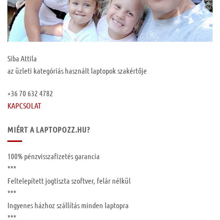
Siba Attila
az üzleti kategóriás használt laptopok szakértője
+36 70 632 4782
KAPCSOLAT
MIÉRT A LAPTOPOZZ.HU?
100%
pénzvisszafizetés garancia
***
Feltelepített
jogtiszta szoftver, felár nélkül
***
Ingyenes
házhoz szállítás
minden laptopra
***