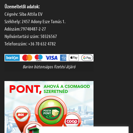
Üzemeltetői adatok:
Cégnév: Siba Attila EV
Székhely: 2457 Adony Esze Tamás 1.
Adószám:79740487-2-27
Nyilvántartási szám: 50326567
Telefonszám:
+36 70 632 4782
Barion biztonságos fizetési átjáró