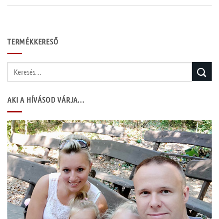
TERMÉKKERESŐ
Keresés
a
következőre:
AKI A HÍVÁSOD VÁRJA…