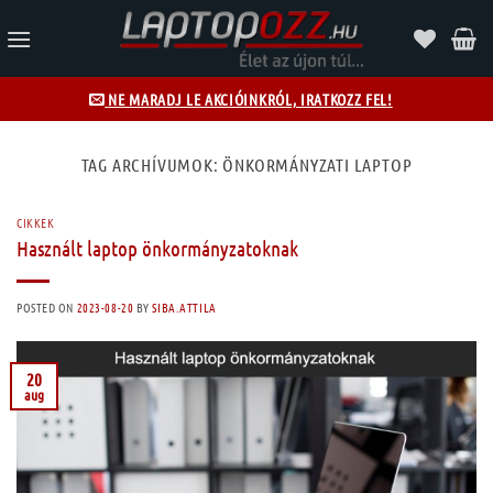
Skip
to
content
NE MARADJ LE AKCIÓINKRÓL, IRATKOZZ FEL!
TAG ARCHÍVUMOK:
ÖNKORMÁNYZATI LAPTOP
CIKKEK
Használt laptop önkormányzatoknak
POSTED ON
2023-08-20
BY
SIBA.ATTILA
20
aug