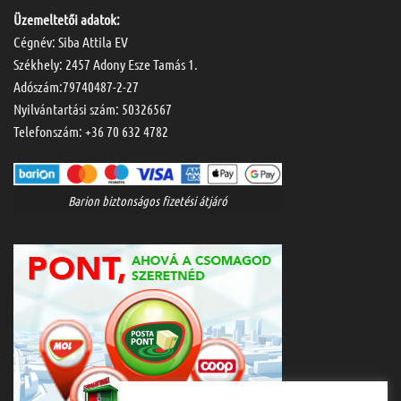
Üzemeltetői adatok:
Cégnév: Siba Attila EV
Székhely: 2457 Adony Esze Tamás 1.
Adószám:79740487-2-27
Nyilvántartási szám: 50326567
Telefonszám:
+36 70 632 4782
Barion biztonságos fizetési átjáró