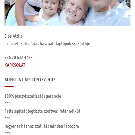
Siba Attila
az üzleti kategóriás használt laptopok szakértője
+36 70 632 4782
KAPCSOLAT
MIÉRT A LAPTOPOZZ.HU?
100%
pénzvisszafizetés garancia
***
Feltelepített
jogtiszta szoftver, felár nélkül
***
Ingyenes
házhoz szállítás
minden laptopra
***