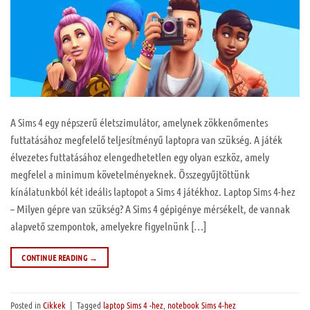
A Sims 4 egy népszerű életszimulátor, amelynek zökkenőmentes
futtatásához megfelelő teljesítményű laptopra van szükség. A játék
élvezetes futtatásához elengedhetetlen egy olyan eszköz, amely
megfelel a minimum követelményeknek. Összegyűjtöttünk
kínálatunkból két ideális laptopot a Sims 4 játékhoz. Laptop Sims 4-hez
– Milyen gépre van szükség? A Sims 4 gépigénye mérsékelt, de vannak
alapvető szempontok, amelyekre figyelnünk […]
CONTINUE READING
→
Posted in
Cikkek
|
Tagged
laptop Sims 4 -hez
,
notebook Sims 4-hez