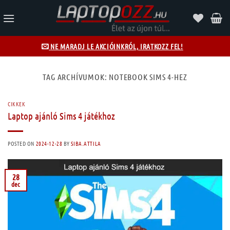
Skip
to
content
NE MARADJ LE AKCIÓINKRÓL, IRATKOZZ FEL!
TAG ARCHÍVUMOK:
NOTEBOOK SIMS 4-HEZ
CIKKEK
Laptop ajánló Sims 4 játékhoz
POSTED ON
2024-12-28
BY
SIBA.ATTILA
28
dec