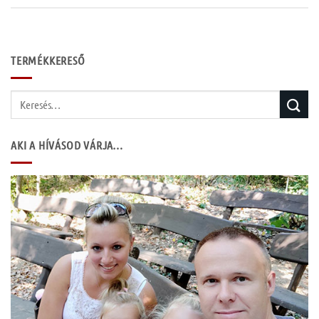
TERMÉKKERESŐ
Keresés
a
következőre:
AKI A HÍVÁSOD VÁRJA…