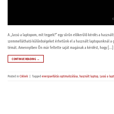
A „lassú a laptopom, mit tegyek?” egy sűrűn előkerülő kérdés a használt
szemmellátható különbségeket érhetünk el a használt laptopunknál a gat
témát. Amennyiben Ön már feltette saját magának a kérdést, hogy […]
CONTINUE READING
→
Posted in
Cikkek
|
Tagged
energiaellátás optimalizálása
,
használt laptop
,
Lassú a la