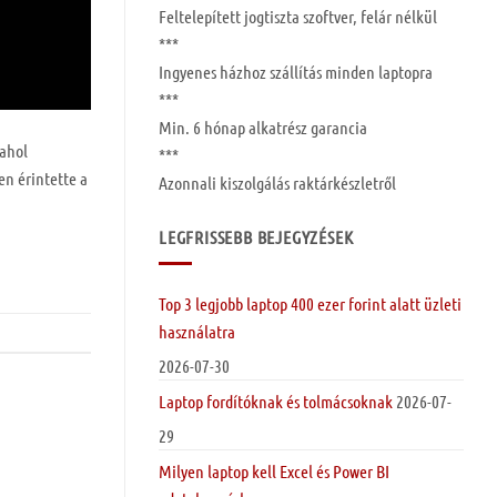
Feltelepített
jogtiszta szoftver, felár nélkül
***
Ingyenes
házhoz szállítás
minden laptopra
***
Min. 6 hónap
alkatrész garancia
 ahol
***
en érintette a
Azonnali kiszolgálás raktárkészletről
LEGFRISSEBB BEJEGYZÉSEK
Top 3 legjobb laptop 400 ezer forint alatt üzleti
használatra
2026-07-30
Laptop fordítóknak és tolmácsoknak
2026-07-
29
Milyen laptop kell Excel és Power BI