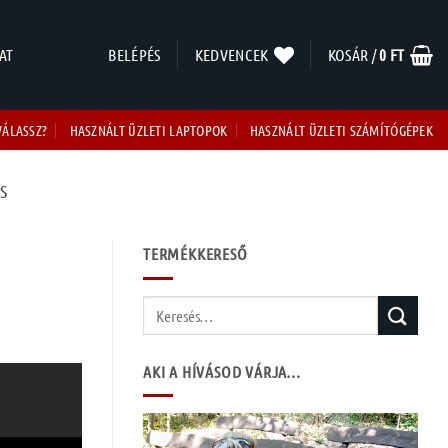
AT
BELÉPÉS
KEDVENCEK
KOSÁR /
0
FT
VÁLASSZ?
HASZNÁLT ÜZLETI LAPTOPOK
HASZNÁLT ÜZLETI SZÁMÍTÓGÉPEK
S
TERMÉKKERESŐ
Keresés
a
következőre:
AKI A HÍVÁSOD VÁRJA…