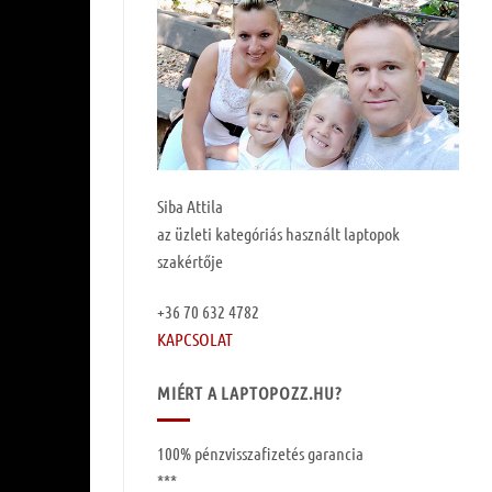
Siba Attila
az üzleti kategóriás használt laptopok
szakértője
+36 70 632 4782
KAPCSOLAT
MIÉRT A LAPTOPOZZ.HU?
100%
pénzvisszafizetés garancia
***