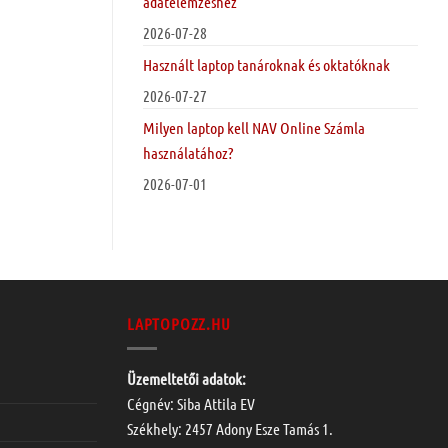
adatelemzéshez
2026-07-28
Használt laptop tanároknak és oktatóknak
2026-07-27
Milyen laptop kell NAV Online Számla
használatához?
2026-07-01
LAPTOPOZZ.HU
Üzemeltetői adatok:
Cégnév: Siba Attila EV
Székhely: 2457 Adony Esze Tamás 1.