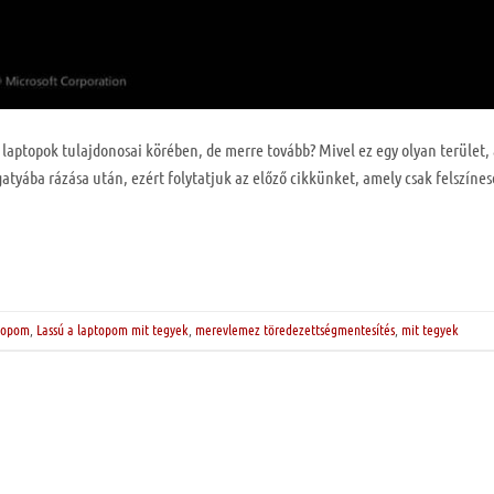
 laptopok tulajdonosai körében, de merre tovább? Mivel ez egy olyan terület,
yába rázása után, ezért folytatjuk az előző cikkünket, amely csak felszínes
ptopom
,
Lassú a laptopom mit tegyek
,
merevlemez töredezettségmentesítés
,
mit tegyek