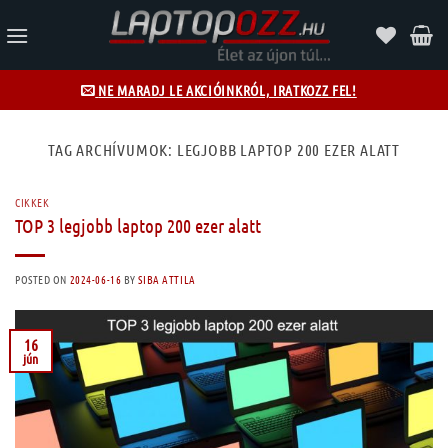
Skip
to
content
NE MARADJ LE AKCIÓINKRÓL, IRATKOZZ FEL!
TAG ARCHÍVUMOK:
LEGJOBB LAPTOP 200 EZER ALATT
CIKKEK
TOP 3 legjobb laptop 200 ezer alatt
POSTED ON
2024-06-16
BY
SIBA ATTILA
16
jún