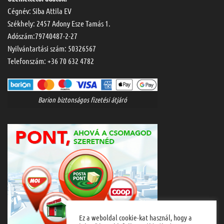
Cégnév: Siba Attila EV
Székhely: 2457 Adony Esze Tamás 1.
Adószám:79740487-2-27
Nyilvántartási szám: 50326567
Telefonszám:
+36 70 632 4782
Barion biztonságos fizetési átjáró
Ez a weboldal cookie-kat használ, hogy a