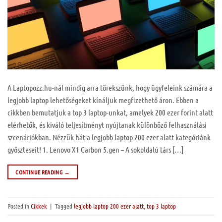
A Laptopozz.hu-nál mindig arra törekszünk, hogy ügyfeleink számára a
legjobb laptop lehetőségeket kínáljuk megfizethető áron. Ebben a
cikkben bemutatjuk a top 3 laptop-unkat, amelyek 200 ezer forint alatt
elérhetők, és kiváló teljesítményt nyújtanak különböző felhasználási
szcenáriókban. Nézzük hát a legjobb laptop 200 ezer alatt kategóriánk
győszteseit! 1. Lenovo X1 Carbon 5.gen – A sokoldalú társ […]
CONTINUE READING
→
Posted in
Cikkek
|
Tagged
legjobb laptop 200 ezer alatt
,
top 3 laptop