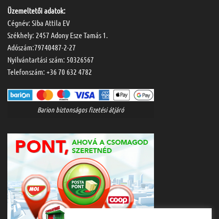
Üzemeltetői adatok:
Cégnév: Siba Attila EV
Székhely: 2457 Adony Esze Tamás 1.
Adószám:79740487-2-27
Nyilvántartási szám: 50326567
Telefonszám:
+36 70 632 4782
Barion biztonságos fizetési átjáró