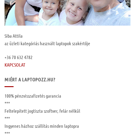
Siba Attila
az üzleti kategóriás használt laptopok szakértője
+36 70 632 4782
KAPCSOLAT
MIÉRT A LAPTOPOZZ.HU?
100%
pénzvisszafizetés garancia
***
Feltelepített
jogtiszta szoftver, felár nélkül
***
Ingyenes
házhoz szállítás
minden laptopra
***