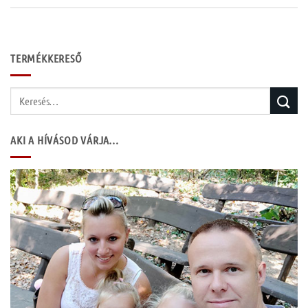
TERMÉKKERESŐ
Keresés
a
következőre:
AKI A HÍVÁSOD VÁRJA…