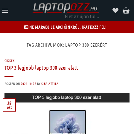
Skip
to
content
NE MARADJ LE AKCIÓINKRÓL, IRATKOZZ FEL!
TAG ARCHÍVUMOK:
LAPTOP 300 EZERÉRT
CIKKEK
TOP 3 legjobb laptop 300 ezer alatt
POSTED ON
2024-10-28
BY
SIBA ATTILA
28
okt