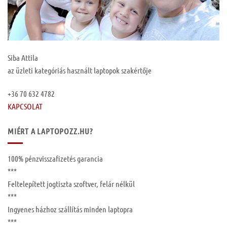
Siba Attila
az üzleti kategóriás használt laptopok szakértője
+36 70 632 4782
KAPCSOLAT
MIÉRT A LAPTOPOZZ.HU?
100%
pénzvisszafizetés garancia
***
Feltelepített
jogtiszta szoftver, felár nélkül
***
Ingyenes
házhoz szállítás
minden laptopra
***