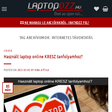
Skip
to
content
NE MARADJ LE AKCIÓINKRÓL, IRATKOZZ FEL!
TAG ARCHÍVUMOK:
INTERNETES TÁVOKTATÁS
CIKKEK
Használt laptop online KRESZ tanfolyamhoz?
POSTED ON
2021-03-05
BY
SIBA.ATTILA
05
márc