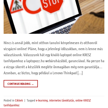
Nincs is annál jobb, mint otthon tanulni kényelmesen és otthonról
vizsgázni online! Pláne, hogy a jelenlegi időszakban, nem is lenne más
választásunk. Válasszunk hát egy kiváló laptopot online KRESZ
tanfolyamhoz a laptopozz.hu webáruházából, garanciával. Na persze ha
a vizsga sikerét a készülék megléte önmagában még nem garantálja…
Azonban, az biztos, hogy például a Lenovo Thinkpad […]
CONTINUE READING
→
Posted in
Cikkek
|
Tagged
e-learning
,
internetes távoktatás
,
online KRESZ
tanfolyamhoz