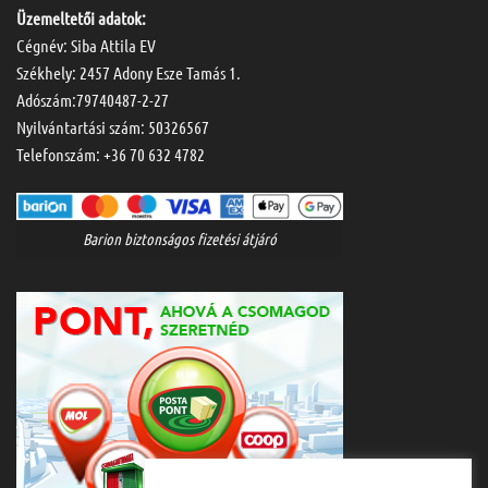
Üzemeltetői adatok:
Cégnév: Siba Attila EV
Székhely: 2457 Adony Esze Tamás 1.
Adószám:79740487-2-27
Nyilvántartási szám: 50326567
Telefonszám:
+36 70 632 4782
Barion biztonságos fizetési átjáró