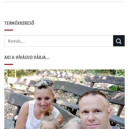
TERMÉKKERESŐ
Keresés
a
következőre:
AKI A HÍVÁSOD VÁRJA…