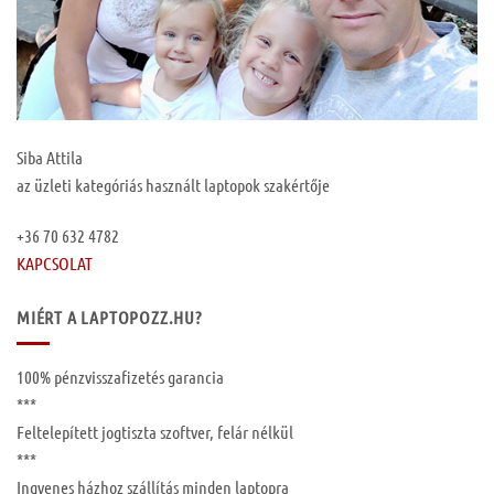
Siba Attila
az üzleti kategóriás használt laptopok szakértője
+36 70 632 4782
KAPCSOLAT
MIÉRT A LAPTOPOZZ.HU?
100%
pénzvisszafizetés garancia
***
Feltelepített
jogtiszta szoftver, felár nélkül
***
Ingyenes
házhoz szállítás
minden laptopra