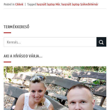
Posted in
Cikkek
|
Tagged
használt laptop Mór
,
használt laptop Székesfehérvár
TERMÉKKERESŐ
Keresés
a
következőre:
AKI A HÍVÁSOD VÁRJA…