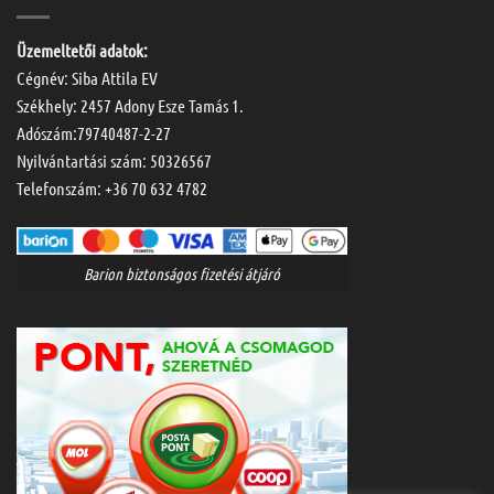
Üzemeltetői adatok:
Cégnév: Siba Attila EV
Székhely: 2457 Adony Esze Tamás 1.
Adószám:79740487-2-27
Nyilvántartási szám: 50326567
Telefonszám:
+36 70 632 4782
Barion biztonságos fizetési átjáró