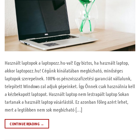
Használt laptopok a laptopozz.hu-val! Egy biztos, ha használt laptop,
akkor laptopozz.hu! Cégünk kínálatában megbízható, minőséges
laptopok szerepelnek. 100%-os pénzvisszafizetési garanciát vállalunk,
telepített Windows-zal adjuk gépeinket. Így Önnek csak használnia kell
a kézbekapott laptopot. Használt laptop nem lestrapált laptop Sokan
tartanak a használt laptop vásárlástól. Ez azonban főleg azért lehet,
mert a legtöbben nem sok megbízható […]
CONTINUE READING
→