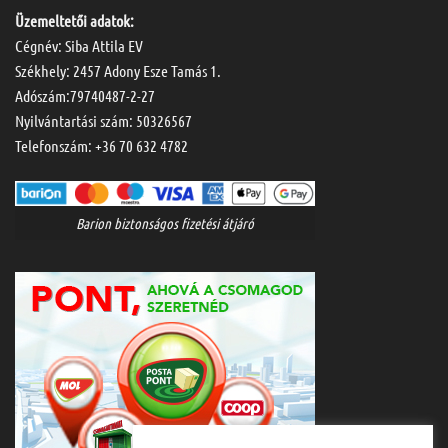
Üzemeltetői adatok:
Cégnév: Siba Attila EV
Székhely: 2457 Adony Esze Tamás 1.
Adószám:79740487-2-27
Nyilvántartási szám: 50326567
Telefonszám:
+36 70 632 4782
Barion biztonságos fizetési átjáró