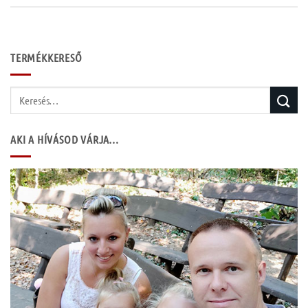
TERMÉKKERESŐ
Keresés
a
következőre:
AKI A HÍVÁSOD VÁRJA…