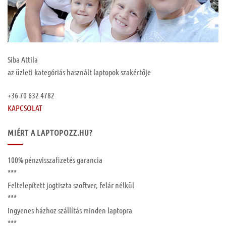
Siba Attila
az üzleti kategóriás használt laptopok szakértője
+36 70 632 4782
KAPCSOLAT
MIÉRT A LAPTOPOZZ.HU?
100%
pénzvisszafizetés garancia
***
Feltelepített
jogtiszta szoftver, felár nélkül
***
Ingyenes
házhoz szállítás
minden laptopra
***