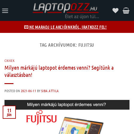
Skip
to
content
NE MARADJ LE AKCIÓINKRÓL, IRATKOZZ FEL!
TAG ARCHÍVUMOK:
FUJITSU
CIKKEK
Milyen márkájú laptopot érdemes venni? Segítünk a
választásban!
POSTED ON
2021-06-11
BY
SIBA.ATTILA
11
jún