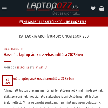
Skip
to
content
NE MARADJ LE AKCIÓINKRÓL, IRATKOZZ FEL!
KATEGÓRIA ARCHÍVUMOK:
UNCATEGORIZED
UNCATEGORIZED
Használt laptop árak összehasonlítása 2025-ben
POSTED ON
2025-08-26
BY
SIBA.ATTILA
26
aug
A használt laptop piac ma már óriási lehetőségeket kínál mindazoknak,
akik szeretnének megbízható eszközhöz jutni olcsó használt laptop
árak mellett. Mi, a webáruházunkban, nap mint nap azon dolgozunk,