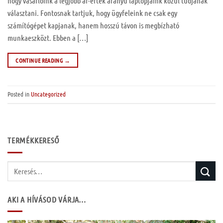
hogy vásárlóink a legjobb ár-érték arányú laptopjaink közül tudjanak
választani. Fontosnak tartjuk, hogy ügyfeleink ne csak egy
számítógépet kapjanak, hanem hosszú távon is megbízható
munkaeszközt. Ebben a […]
CONTINUE READING
→
Posted in
Uncategorized
TERMÉKKERESŐ
Keresés
a
következőre:
AKI A HÍVÁSOD VÁRJA…