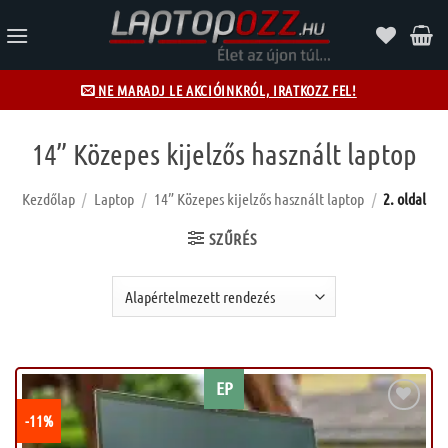
Skip
to
content
NE MARADJ LE AKCIÓINKRÓL, IRATKOZZ FEL!
14” Közepes kijelzős használt laptop
Kezdőlap
/
Laptop
/
14” Közepes kijelzős használt laptop
/
2. oldal
SZŰRÉS
EP
-11%
Kívánságlistához