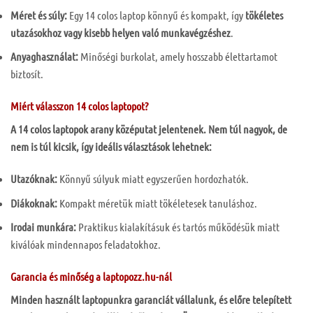
Méret és súly:
Egy 14 colos laptop könnyű és kompakt, így
tökéletes
utazásokhoz vagy kisebb helyen való munkavégzéshez
.
Anyaghasználat:
Minőségi burkolat, amely hosszabb élettartamot
biztosít.
Miért válasszon 14 colos laptopot?
A 14 colos laptopok arany középutat jelentenek. Nem túl nagyok, de
nem is túl kicsik, így ideális választások lehetnek:
Utazóknak:
Könnyű súlyuk miatt egyszerűen hordozhatók.
Diákoknak:
Kompakt méretük miatt tökéletesek tanuláshoz.
Irodai munkára:
Praktikus kialakításuk és tartós működésük miatt
kiválóak mindennapos feladatokhoz.
Garancia és minőség a laptopozz.hu-nál
Minden használt laptopunkra garanciát vállalunk, és előre telepített