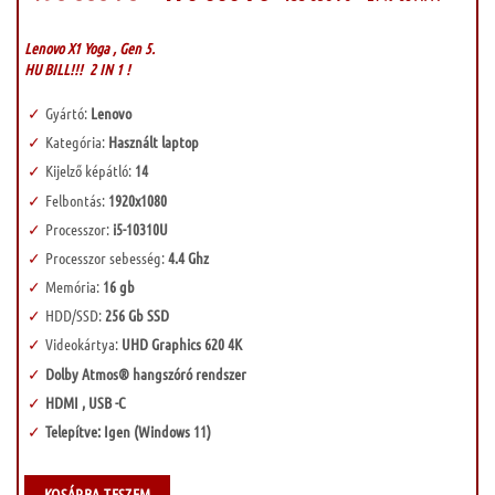
was:
is:
190
170
000 Ft.
000 Ft.
Lenovo X1 Yoga , Gen 5.
HU BILL!!! 2 IN 1 !
Gyártó:
Lenovo
Kategória:
Használt laptop
Kijelző képátló:
14
Felbontás:
1920x1080
Processzor:
i5-10310U
Processzor sebesség:
4.4 Ghz
Memória:
16 gb
HDD/SSD:
256 Gb SSD
Videokártya:
UHD Graphics 620 4K
Dolby Atmos® hangszóró rendszer
HDMI , USB -C
Telepítve: Igen (Windows 11)
KOSÁRBA TESZEM