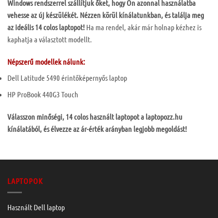
Windows rendszerrel szállítjuk őket, hogy Ön azonnal használatba
vehesse az új készülékét. Nézzen körül kínálatunkban, és találja meg
az ideális 14 colos laptopot!
Ha ma rendel, akár már holnap kézhez is
kaphatja a választott modellt.
Népszerű modellek nálunk:
Dell Latitude 5490 érintőképernyős laptop
HP ProBook 440G3 Touch
Válasszon minőségi, 14 colos használt laptopot a laptopozz.hu
kínálatából, és élvezze az ár-érték arányban legjobb megoldást!
LAPTOPOK
Használt Dell laptop