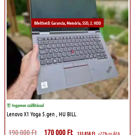
Bővíthető: Garancia, Memória, SSD, 2. HDD
Ingyenes szállítással
Lenovo X1 Yoga 5.gen , HU BILL
Original
Current
190 000
Ft
170 000
Ft
133 858
Ft
+27%-os ÁFA
price
price