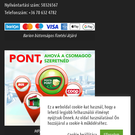
Nyilvántartási szám: 50326567
Telefonszám:
+36 70 632 4782
Barion biztonságos fizetési átjáró
Ez a weboldal cookie-kat használ, hogy a
lehető legjobb felhasználói élményt
nyújtsuk Önnek. Az oldal használatával Ön
hozzájárul a cookie-k működéséhez.
MPL házhozszállítás
Cookie beállítása
Elfogadom