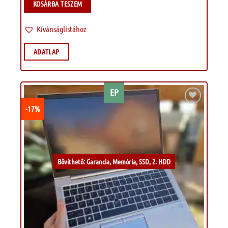
KOSÁRBA TESZEM
Kívánságlistához
ADATLAP
EP
-17%
Kívánságlistához
Bővíthető: Garancia, Memória, SSD, 2. HDD