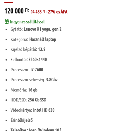
120 000
Ft
94 488
Ft
+27%-os ÁFA
Ingyenes szállítással
Gyártó:
Lenovo X1 yoga, gen 2
Kategória:
Használt laptop
Kijelző képátló:
13.9
Felbontás:
2560×1440
Processzor:
i7-7600
Processzor sebesség:
3.8Ghz
Memória:
16 gb
HDD/SSD:
256 Gb SSD
Videokártya:
Intel HD 620
Érintőkijelző
Telepítve : Igen (Windows 10 )