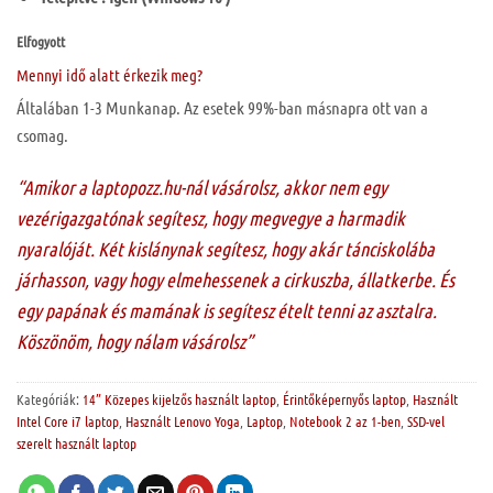
Elfogyott
Mennyi idő alatt érkezik meg?
Általában 1-3 Munkanap. Az esetek 99%-ban másnapra ott van a
csomag.
“Amikor a laptopozz.hu-nál vásárolsz, akkor nem egy
vezérigazgatónak segítesz, hogy megvegye a harmadik
nyaralóját. Két kislánynak segítesz, hogy akár tánciskolába
járhasson, vagy hogy elmehessenek a cirkuszba, állatkerbe. És
egy papának és mamának is segítesz ételt tenni az asztalra.
Köszönöm, hogy nálam vásárolsz”
Kategóriák:
14” Közepes kijelzős használt laptop
,
Érintőképernyős laptop
,
Használt
Intel Core i7 laptop
,
Használt Lenovo Yoga
,
Laptop
,
Notebook 2 az 1-ben
,
SSD-vel
szerelt használt laptop