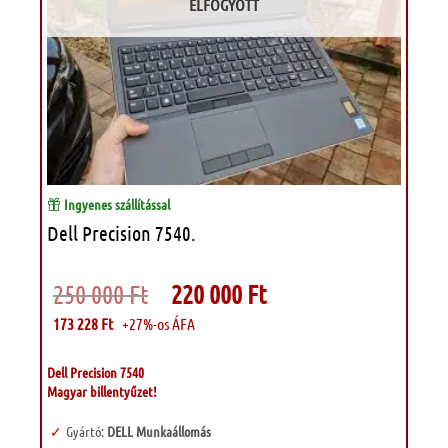
ELFOGYOTT
Ingyenes szállítással
Dell Precision 7540.
Original
Current
250 000
Ft
220 000
Ft
price
price
was:
is:
173 228
Ft
+27%-os ÁFA
250
220
000 Ft.
000 Ft.
Dell Precision 7540
Magyar billentyűzet!
Gyártó:
DELL Munkaállomás