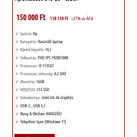
150 000
Ft
118 110
Ft
+27%-os ÁFA
Gyártó:
Hp
Kategória:
Használt laptop
Kijelző képátló:
14,1
Felbontás:
FHD IPS 1920X1080
Processzor:
i5-1135G7
Processzor sebesség
: 4.2 GHZ
Memória:
16GB
HDD/SSD:
512 SSD
Videokártya:
Intel Iris Xe Graphics
USB- C , USB 3,1
Bang & Olufsen HANGZÁS!
Telepítve: Igen (Windows 11)