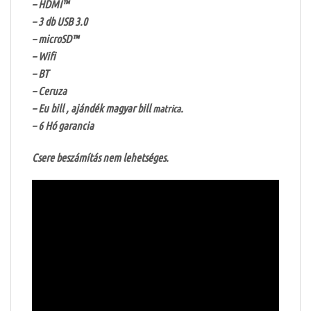
– HDMI™
– 3 db USB 3.0
– microSD™
– Wifi
– BT
– Ceruza
– Eu bill , ajándék magyar bill
.
matrica
– 6 Hó garancia
Csere beszámítás nem lehetséges.