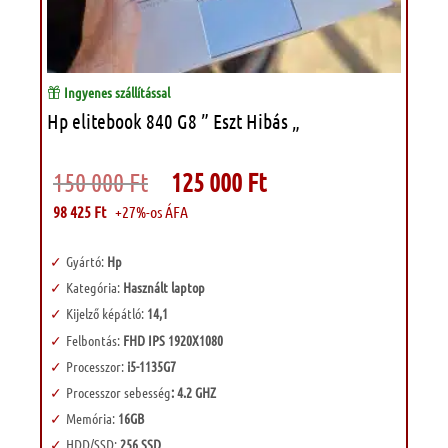
Ingyenes szállítással
Hp elitebook 840 G8 ” Eszt Hibás „
Original
Current
150 000
Ft
125 000
Ft
price
price
was:
is:
98 425
Ft
+27%-os ÁFA
150
125
000 Ft.
000 Ft.
Gyártó:
Hp
Kategória:
Használt laptop
Kijelző képátló:
14,1
Felbontás:
FHD IPS 1920X1080
Processzor:
i5-1135G7
Processzor sebesség
: 4.2 GHZ
Memória:
16GB
HDD/SSD:
256 SSD