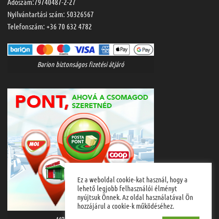
Adószám:79740487-2-27
Nyilvántartási szám: 50326567
Telefonszám:
+36 70 632 4782
Barion biztonságos fizetési átjáró
Ez a weboldal cookie-kat használ, hogy a
lehető legjobb felhasználói élményt
nyújtsuk Önnek. Az oldal használatával Ön
hozzájárul a cookie-k működéséhez.
MPL házhozszállítás