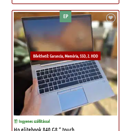
EP
Kívánságlistához
Bővíthető: Garancia, Memória, SSD, 2. HDD
Ingyenes szállítással
Hp elitebook 840 G8 ” touch