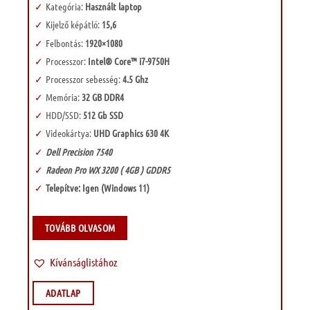
Kategória:
Használt laptop
Kijelző képátló:
15,6
Felbontás:
1920×1080
Processzor:
Intel® Core™ i7-9750H
Processzor sebesség:
4.5 Ghz
Memória:
32 GB DDR4
HDD/SSD:
512 Gb SSD
Videokártya:
UHD Graphics 630 4K
Dell Precision 7540
Radeon Pro WX 3200 ( 4GB ) GDDR5
Telepítve: Igen (Windows 11)
TOVÁBB OLVASOM
Kívánságlistához
ADATLAP