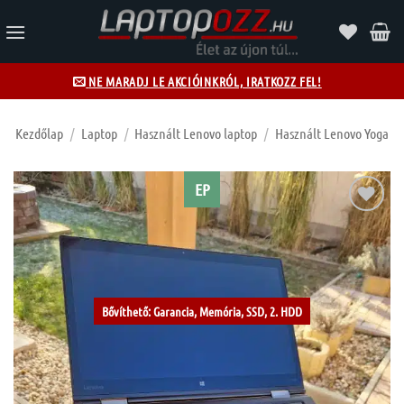
Skip
to
content
NE MARADJ LE AKCIÓINKRÓL, IRATKOZZ FEL!
Kezdőlap
/
Laptop
/
Használt Lenovo laptop
/
Használt Lenovo Yoga
EP
Kívánságlistához
Bővíthető: Garancia, Memória, SSD, 2. HDD