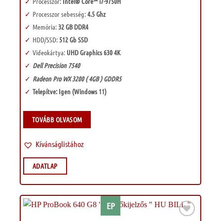
Processzor:
Intel® Core™ i7-9750H
Processzor sebesség:
4.5 Ghz
Memória:
32 GB DDR4
HDD/SSD:
512 Gb SSD
Videokártya:
UHD Graphics 630 4K
Dell Precision 7540
Radeon Pro WX 3200 ( 4GB ) GDDR5
Telepítve: Igen (Windows 11)
TOVÁBB OLVASOM
Kívánságlistához
ADATLAP
EP