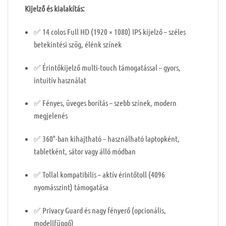
️
Kijelző és kialakítás:
✅ 14 colos Full HD (1920 × 1080) IPS kijelző – széles
betekintési szög, élénk színek
✅ Érintőkijelző multi-touch támogatással – gyors,
intuitív használat
✅ Fényes, üveges borítás – szebb színek, modern
megjelenés
✅ 360°-ban kihajtható – használható laptopként,
tabletként, sátor vagy álló módban
✅ Tollal kompatibilis – aktív érintőtoll (4096
nyomásszint) támogatása
✅ Privacy Guard és nagy fényerő (opcionális,
modellfüggő)