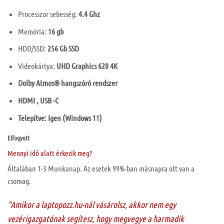
Processzor sebesség:
4.4 Ghz
Memória:
16 gb
HDD/SSD:
256 Gb SSD
Videokártya:
UHD Graphics 620 4K
Dolby Atmos® hangszóró rendszer
HDMI , USB -C
Telepítve: Igen (Windows 11)
Elfogyott
Mennyi idő alatt érkezik meg?
Általában 1-3 Munkanap. Az esetek 99%-ban másnapra ott van a
csomag.
“Amikor a laptopozz.hu-nál vásárolsz, akkor nem egy
vezérigazgatónak segítesz, hogy megvegye a harmadik