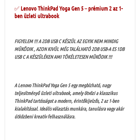
✅
Lenovo ThinkPad Yoga Gen 5 – prémium 2 az 1-
ben üzleti ultrabook
FIGYELEM !!! A 2DB USB C KÉSZÜL AZ EGYIK NEM MINDIG
MÜKÖDIK , AZON KIVÜL MÉG TALÁLHATÓ 2DB USB-A ES 1DB
USB C A KÉSZÜLÉKEN AMI TÖKÉLETESEN MÜKÖDIK !!!
A Lenovo ThinkPad Yoga Gen 5 egy megbízható, nagy
teljesítményű üzleti ultrabook, amely ötvözi a klasszikus
ThinkPad tartósságot a modern, érintőkijelzős, 2 az 1-ben
kialakítással. Ideális választás munkára, tanulásra vagy akár
útközbeni kreatív felhasználásra.