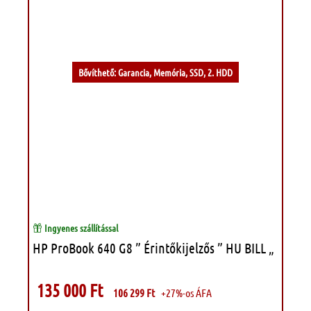
Kívánságlistához
Bővíthető: Garancia, Memória, SSD, 2. HDD
Ingyenes szállítással
HP ProBook 640 G8 ” Érintőkijelzős ” HU BILL „
135 000
Ft
106 299
Ft
+27%-os ÁFA