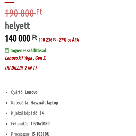
190 000
Original
Ft
price
was:
190
140 000
Current
Ft
000 Ft.
110 236
Ft
+27%-os ÁFA
price
is:
Ingyenes szállítással
140
Lenovo X1 Yoga , Gen 5.
000 Ft.
HU BILL!!! 2 IN 1 !
Gyártó:
Lenovo
Kategória:
Használt laptop
Kijelző képátló:
14
Felbontás:
1920×1080
Processzor:
i5-10310U