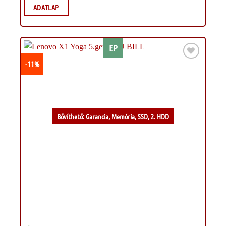
ADATLAP
EP
-11%
Kívánságlistához
Bővíthető: Garancia, Memória, SSD, 2. HDD