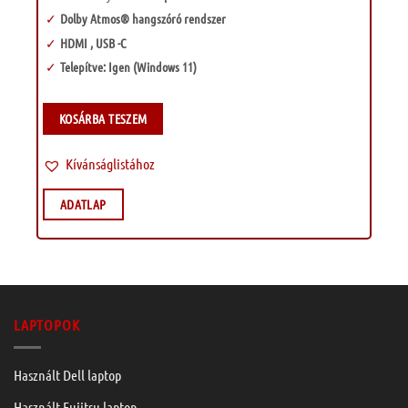
Dolby Atmos® hangszóró rendszer
HDMI , USB -C
Telepítve: Igen (Windows 11)
KOSÁRBA TESZEM
Kívánságlistához
ADATLAP
LAPTOPOK
Használt Dell laptop
Használt Fujitsu laptop