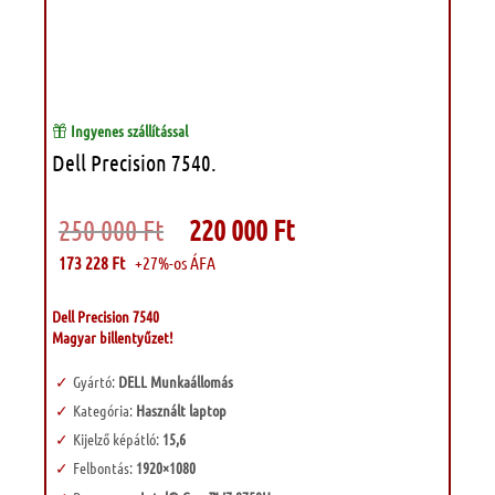
Ingyenes szállítással
Dell Precision 7540.
Original
Current
250 000
Ft
220 000
Ft
price
price
was:
is:
173 228
Ft
+27%-os ÁFA
250
220
000 Ft.
000 Ft.
Dell Precision 7540
Magyar billentyűzet!
Gyártó:
DELL Munkaállomás
Kategória:
Használt laptop
Kijelző képátló:
15,6
Felbontás:
1920×1080