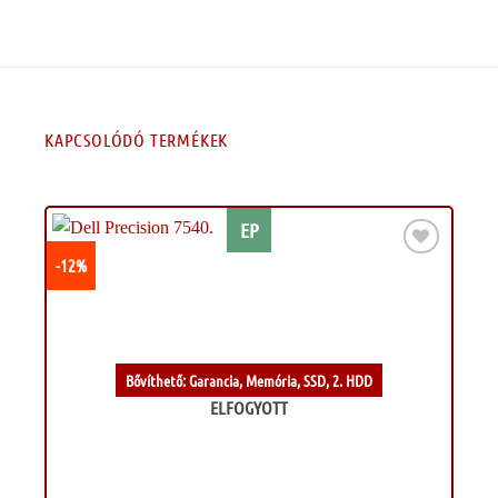
KAPCSOLÓDÓ TERMÉKEK
EP
-12%
Kívánságlistához
Bővíthető: Garancia, Memória, SSD, 2. HDD
ELFOGYOTT