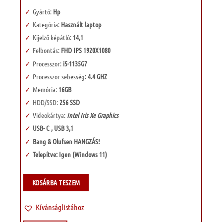
Gyártó:
Hp
Kategória:
Használt laptop
Kijelző képátló:
14,1
Felbontás:
FHD IPS 1920X1080
Processzor:
i5-1135G7
Processzor sebesség
: 4.4 GHZ
Memória:
16GB
HDD/SSD:
256 SSD
Videokártya:
Intel Iris Xe Graphics
USB- C , USB 3,1
Bang & Olufsen HANGZÁS!
Telepítve: Igen (Windows 11)
KOSÁRBA TESZEM
Kívánságlistához