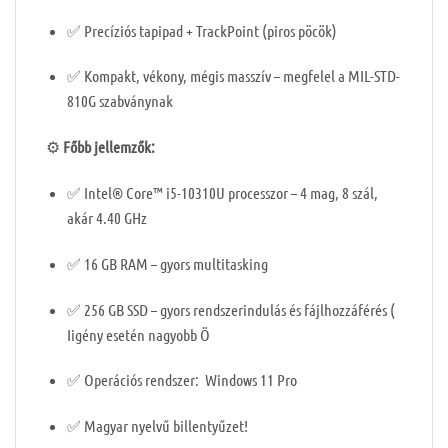
✅ Precíziós tapipad + TrackPoint (piros pöcök)
✅ Kompakt, vékony, mégis masszív – megfelel a MIL-STD-
810G szabványnak
⚙️
Főbb jellemzők:
✅ Intel® Core™ i5-10310U processzor – 4 mag, 8 szál,
akár 4.40 GHz
✅ 16 GB RAM – gyors multitasking
✅ 256 GB SSD – gyors rendszerindulás és fájlhozzáférés (
Iigény esetén nagyobb Ö
✅ Operációs rendszer: Windows 11 Pro
✅ Magyar nyelvű billentyűzet!