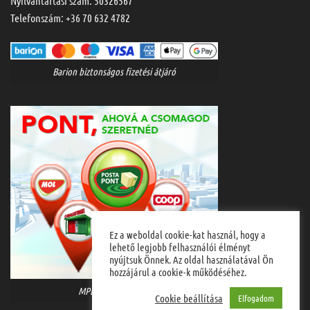
Nyilvántartási szám: 50326567
Telefonszám:
+36 70 632 4782
Barion biztonságos fizetési átjáró
Ez a weboldal cookie-kat használ, hogy a
lehető legjobb felhasználói élményt
nyújtsuk Önnek. Az oldal használatával Ön
hozzájárul a cookie-k működéséhez.
MPL házhozszállítás
Cookie beállítása
Elfogadom