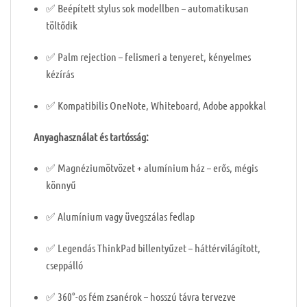
✅ Beépített stylus sok modellben – automatikusan
töltődik
✅ Palm rejection – felismeri a tenyeret, kényelmes
kézírás
✅ Kompatibilis OneNote, Whiteboard, Adobe appokkal
️
Anyaghasználat és tartósság:
✅ Magnéziumötvözet + alumínium ház – erős, mégis
könnyű
✅ Alumínium vagy üvegszálas fedlap
✅ Legendás ThinkPad billentyűzet – háttérvilágított,
cseppálló
✅ 360°-os fém zsanérok – hosszú távra tervezve