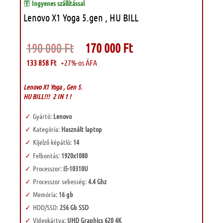
Ingyenes szállítással
Lenovo X1 Yoga 5.gen , HU BILL
Original
Current
190 000
Ft
170 000
Ft
price
price
was:
is:
133 858
Ft
+27%-os ÁFA
190
170
000 Ft.
000 Ft.
Lenovo X1 Yoga , Gen 5.
HU BILL!!! 2 IN 1 !
Gyártó:
Lenovo
Kategória:
Használt laptop
Kijelző képátló:
14
Felbontás:
1920x1080
Processzor:
i5-10310U
Processzor sebesség:
4.4 Ghz
Memória:
16 gb
HDD/SSD:
256 Gb SSD
Videokártya:
UHD Graphics 620 4K