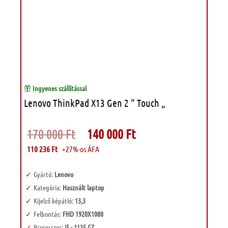
Ingyenes szállítással
Lenovo ThinkPad X13 Gen 2 ” Touch „
Original
Current
170 000
Ft
140 000
Ft
price
price
was:
is:
110 236
Ft
+27%-os ÁFA
170
140
000 Ft.
000 Ft.
Gyártó:
Lenovo
Kategória:
Használt laptop
Kijelző képátló:
13,3
Felbontás:
FHD 1920X1080
Processzor:
i5 - 1135 G7