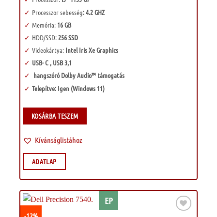
Processzor sebesség
: 4.2 GHZ
Memória:
16 GB
HDD/SSD:
256 SSD
Videokártya:
Intel Iris Xe Graphics
USB- C , USB 3,1
hangszóró Dolby Audio™ támogatás
Telepítve: Igen (Windows 11)
KOSÁRBA TESZEM
Kívánságlistához
ADATLAP
EP
-12%