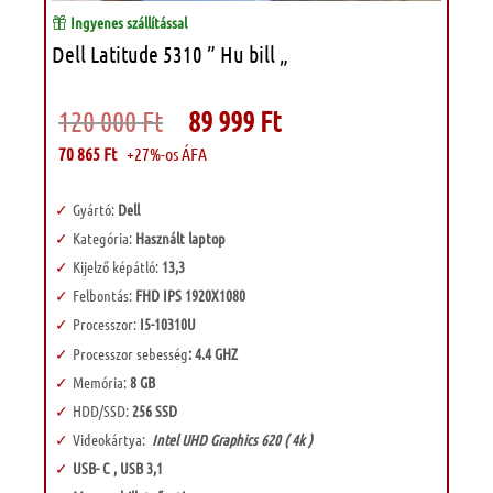
Ingyenes szállítással
Dell Latitude 5310 ” Hu bill „
Original
Current
120 000
Ft
89 999
Ft
price
price
was:
is:
70 865
Ft
+27%-os ÁFA
120
89
000 Ft.
999 Ft.
Gyártó:
Dell
Kategória:
Használt laptop
Kijelző képátló:
13,3
Felbontás:
FHD IPS 1920X1080
Processzor:
I5-10310U
Processzor sebesség
: 4.4 GHZ
Memória:
8 GB
HDD/SSD:
256 SSD
Videokártya:
Intel UHD Graphics 620 ( 4k )
USB- C , USB 3,1