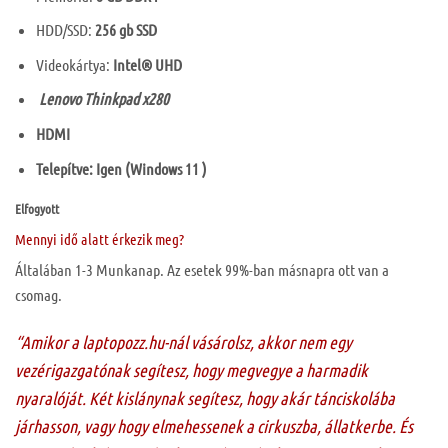
HDD/SSD:
256 gb SSD
Videokártya:
Intel® UHD
Lenovo Thinkpad x280
HDMI
Telepítve: Igen (Windows 11 )
Elfogyott
Mennyi idő alatt érkezik meg?
Általában 1-3 Munkanap. Az esetek 99%-ban másnapra ott van a
csomag.
“Amikor a laptopozz.hu-nál vásárolsz, akkor nem egy
vezérigazgatónak segítesz, hogy megvegye a harmadik
nyaralóját. Két kislánynak segítesz, hogy akár tánciskolába
járhasson, vagy hogy elmehessenek a cirkuszba, állatkerbe. És