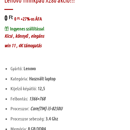
Lenovo Thinkpad X280 akció!!!
0
Ft
0
Ft
+27%-os ÁFA
Ingyenes szállítással
Kicsi , könnyű , elegáns
win 11 , 4K támogatás
Gyártó:
Lenovo
Kategória:
Használt laptop
Kijelző képátló:
12,5
Felbontás:
1366×768
Processzor:
Core(TM) i5-8250U
Processzor sebesség:
3.4 Ghz
Memória:
8 GB DDR4