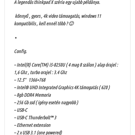
A legendás thinkpad X széria egy ujabb példánya.
könnyű , gyors , 4k video támoagatás, windows 11
kompatibilis , kell ennél több ? 🙂
Config.
– Intel(R) Core(TM) i5-8250U ( 4 mag 8 szálon ) alap órajel :
1,6 Ghz , turbo orajel : 3.4 Ghz
– 12.5″ 1366×768
– Intel® UHD Integrated Graphics 4K támogatás ( 620 )
– 8gb DDR4 Memoria
– 256 Gb ssd ( igény esetén nagyobb )
– USB-C
– USB-C Thunderbolt™ 3
– Ethernet extension
– 2 x USB 3.1 (one powered)