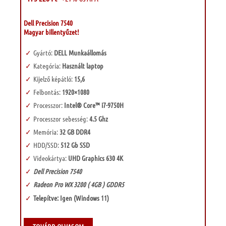
000 Ft.
000 Ft.
Dell Precision 7540
Magyar billentyűzet!
Gyártó:
DELL Munkaállomás
Kategória:
Használt laptop
Kijelző képátló:
15,6
Felbontás:
1920×1080
Processzor:
Intel® Core™ i7-9750H
Processzor sebesség:
4.5 Ghz
Memória:
32 GB DDR4
HDD/SSD:
512 Gb SSD
Videokártya:
UHD Graphics 630 4K
Dell Precision 7540
Radeon Pro WX 3200 ( 4GB ) GDDR5
Telepítve: Igen (Windows 11)