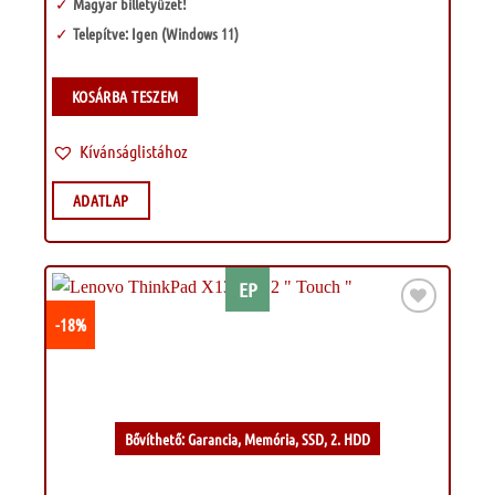
Magyar billetyűzet!
Telepítve: Igen (Windows 11)
KOSÁRBA TESZEM
Kívánságlistához
ADATLAP
EP
-18%
Kívánságlistához
Bővíthető: Garancia, Memória, SSD, 2. HDD