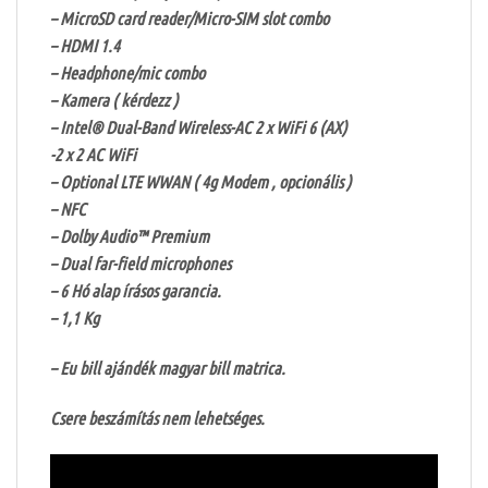
– MicroSD card reader/Micro-SIM slot combo
– HDMI 1.4
– Headphone/mic combo
– Kamera ( kérdezz )
– Intel® Dual-Band Wireless-AC 2 x WiFi 6 (AX)
-2 x 2 AC WiFi
– Optional LTE WWAN ( 4g Modem , opcionális )
– NFC
– Dolby Audio™ Premium
– Dual far-field microphones
– 6 Hó alap írásos garancia.
– 1,1 Kg
– Eu bill ajándék magyar bill matrica.
Csere beszámítás nem lehetséges.