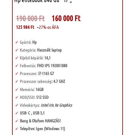
Original
Current
190 000
Ft
160 000
Ft
price
price
was:
is:
125 984
Ft
+27%-os ÁFA
190
160
000 Ft.
000 Ft.
Gyártó:
Hp
Kategória:
Használt laptop
Kijelző képátló:
14,1
Felbontás:
FHD IPS 1920X1080
Processzor:
i7-1165 G7
Processzor sebesség
: 4.7 GHZ
Memória:
16GB
HDD/SSD:
512 SSD
Videokártya:
Intel Iris Xe Graphics
USB- C , USB 3,1
Bang & Olufsen HANGZÁS!
Telepítve: Igen (Windows 11)