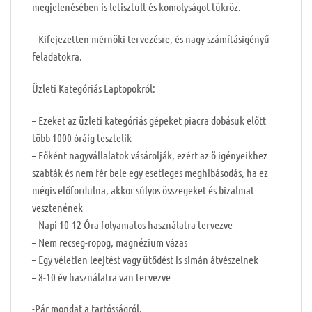
megjelenésében is letisztult és komolyságot tükröz.
– Kifejezetten mérnöki tervezésre, és nagy számításigényű
feladatokra.
Üzleti Kategóriás Laptopokról:
– Ezeket az üzleti kategóriás gépeket piacra dobásuk előtt
több 1000 óráig tesztelik
– Főként nagyvállalatok vásárolják, ezért az ö igényeikhez
szabták és nem fér bele egy esetleges meghibásodás, ha ez
mégis előfordulna, akkor súlyos összegeket és bizalmat
vesztenének
– Napi 10-12 Óra folyamatos használatra tervezve
– Nem recseg-ropog, magnézium vázas
– Egy véletlen leejtést vagy ütődést is simán átvészelnek
– 8-10 év használatra van tervezve
-Pár mondat a tartósságról.