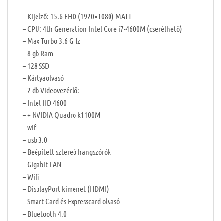
– Kijelző: 15.6 FHD (1920×1080) MATT
– CPU: 4th Generation Intel Core i7-4600M (cserélhető)
– Max Turbo 3.6 GHz
– 8 gb Ram
– 128 SSD
– Kártyaolvasó
– 2 db Videovezérlő:
– Intel HD 4600
– + NVIDIA Quadro k1100M
– wifi
– usb 3.0
– Beépített sztereó hangszórók
– Gigabit LAN
– Wifi
– DisplayPort kimenet (HDMI)
– Smart Card és Expresscard olvasó
– Bluetooth 4.0