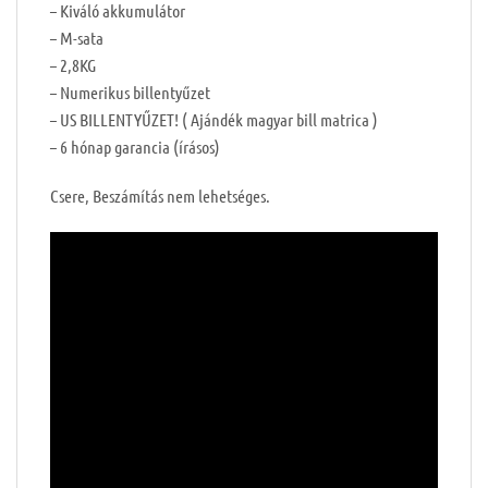
– Kiváló akkumulátor
– M-sata
– 2,8KG
– Numerikus billentyűzet
– US BILLENTYŰZET! ( Ajándék magyar bill matrica )
– 6 hónap garancia (írásos)
Csere, Beszámítás nem lehetséges.