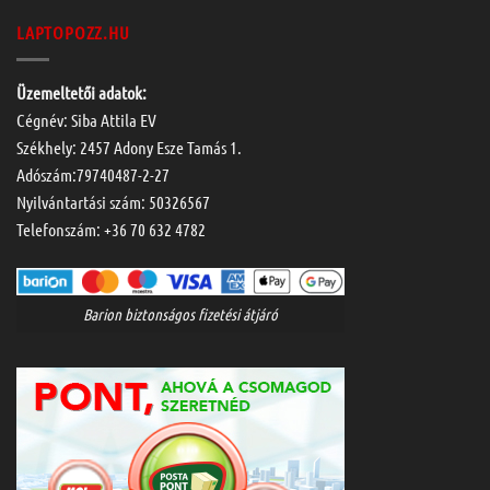
LAPTOPOZZ.HU
Üzemeltetői adatok:
Cégnév: Siba Attila EV
Székhely: 2457 Adony Esze Tamás 1.
Adószám:79740487-2-27
Nyilvántartási szám: 50326567
Telefonszám:
+36 70 632 4782
Barion biztonságos fizetési átjáró