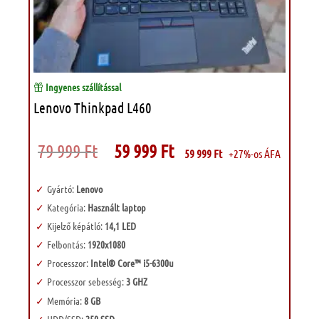
Ingyenes szállítással
Lenovo Thinkpad L460
Original
Current
79 999
Ft
59 999
Ft
59 999
Ft
+27%-os ÁFA
price
price
was:
is:
79
59
999 Ft.
999 Ft.
Gyártó:
Lenovo
Kategória:
Használt laptop
Kijelző képátló:
14,1 LED
Felbontás:
1920x1080
Processzor:
Intel® Core™ i5-6300u
Processzor sebesség:
3 GHZ
Memória:
8 GB
HDD/SSD:
250 SSD