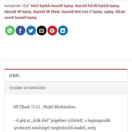
Kategóriák:
15,6” NAGY kijelzős használt laptop
,
Használt full HD kijelzős laptop
,
Használt HP laptop
,
Használt HP ZBook
,
Használt Intel Core i7 laptop
,
Laptop
,
SSD-vel
szerelt használt laptop
LEÍRÁS
TOVÁBBI INFORMÁCIÓK
HP ZBook 15 G1 , Mobil Workstation.
– A gép az „örök élet” jegyében született, a legmagasabb
szerkezeti minőséget megtestesítő modell, mely