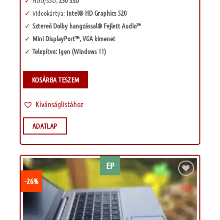
Videokártya:
Intel® HD Graphics 520
Sztereó Dolby hangzással® Fejlett Audio™
Mini DisplayPort™, VGA kimenet
Telepítve: Igen (Windows 11)
KOSÁRBA TESZEM
Kívánságlistához
ADATLAP
EP
-26%
Kívánságlistához