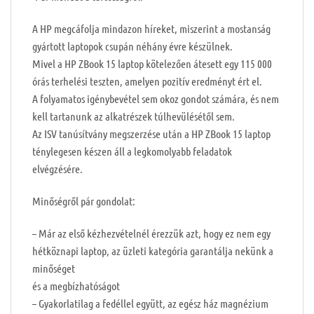
A HP megcáfolja mindazon híreket, miszerint a mostanság
gyártott laptopok csupán néhány évre készülnek.
Mivel a HP ZBook 15 laptop kötelezően átesett egy 115 000
órás terhelési teszten, amelyen pozitív eredményt ért el.
A folyamatos igénybevétel sem okoz gondot számára, és nem
kell tartanunk az alkatrészek túlhevülésétől sem.
Az ISV tanúsítvány megszerzése után a HP ZBook 15 laptop
ténylegesen készen áll a legkomolyabb feladatok
elvégzésére.
Minőségről pár gondolat:
– Már az első kézhezvételnél érezzük azt, hogy ez nem egy
hétköznapi laptop, az üzleti kategória garantálja nekünk a
minőséget
és a megbízhatóságot
– Gyakorlatilag a fedéllel együtt, az egész ház magnézium