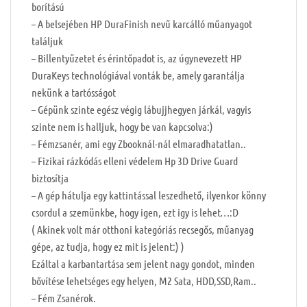
borítású
– A belsejében HP DuraFinish nevű karcálló műanyagot
találjuk
– Billentyűzetet és érintőpadot is, az úgynevezett HP
DuraKeys technológiával vonták be, amely garantálja
nekünk a tartósságot
– Gépünk szinte egész végig lábujjhegyen járkál, vagyis
szinte nem is halljuk, hogy be van kapcsolva:)
– Fémzsanér, ami egy Zbooknál-nál elmaradhatatlan..
– Fizikai rázkódás elleni védelem Hp 3D Drive Guard
biztosítja
– A gép hátulja egy kattintással leszedhető, ilyenkor könny
csordul a szemünkbe, hogy igen, ezt igy is lehet…:D
( Akinek volt már otthoni kategóriás recsegős, műanyag
gépe, az tudja, hogy ez mit is jelent:) )
Ezáltal a karbantartása sem jelent nagy gondot, minden
bővítése lehetséges egy helyen, M2 Sata, HDD,SSD,Ram..
– Fém Zsanérok.