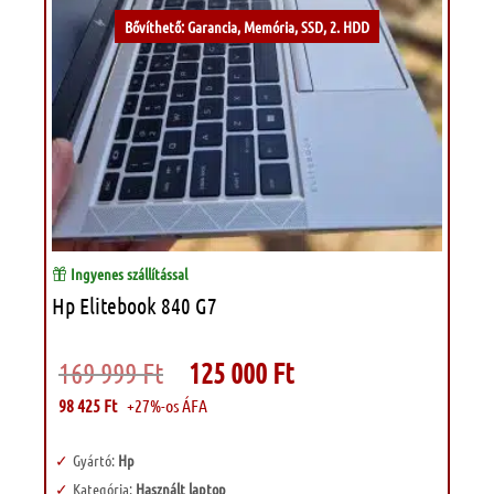
Bővíthető: Garancia, Memória, SSD, 2. HDD
Ingyenes szállítással
Hp Elitebook 840 G7
Original
Current
169 999
Ft
125 000
Ft
price
price
was:
is:
98 425
Ft
+27%-os ÁFA
169
125
999 Ft.
000 Ft.
Gyártó:
Hp
Kategória:
Használt laptop