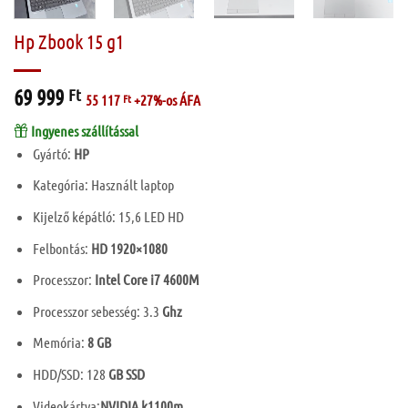
Hp Zbook 15 g1
69 999
Ft
55 117
Ft
+27%-os ÁFA
Ingyenes szállítással
Gyártó:
HP
Kategória: Használt laptop
Kijelző képátló: 15,6 LED HD
Felbontás:
HD 1920×1080
Processzor:
Intel Core i7 4600M
Processzor sebesség: 3.3
Ghz
Memória:
8 GB
HDD/SSD: 128
GB SSD
Videokártya:
NVIDIA k1100m