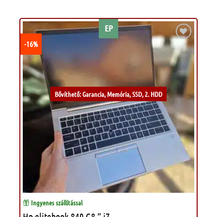
EP
-16%
Kívánságlistához
Bővíthető: Garancia, Memória, SSD, 2. HDD
Ingyenes szállítással
Hp elitebook 840 G8 ” i7 „