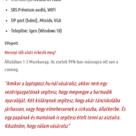
SRS Prémium audió, WIFI
DP port (hdmi), Minidv, VGA
Telepítve: Igen (Windows 10)
Elfogyott
Mennyi idő alatt érkezik meg?
Általában 1-3 Munkanap. Az esetek 99%-ban másnapra ott van a
csomag.
“Amikor a laptopozz.hu-nál vásárolsz, akkor nem egy
vezérigazgatónak segítesz, hogy megvegye a harmadik
nyaralóját. Két kislánynak segítesz, hogy akár tánciskolába
járhasson, vagy hogy elmehessenek a cirkuszba, állatkerbe. És
egy papának és mamának is segítesz ételt tenni az asztalra.
Köszönöm, hogy nálam vásárolsz”