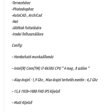
-Tervezéshez
-Photoshophoz
-AutoCAD , ArchiCad
-Net
-Játékok futtatására
-Irodai felhasználásra
Config:
– Hordozható munkaállomás
– Intel(R) Core(TM) i7-8650U CPU ” 4 mag , 8 szálon “
– Alap órajel : 1,9 Ghz , Max órajel terhelés esetén : 4,2 Ghz
– 15,6 1920×1080 FHD IPS Kijelző
– Matt Kijelző