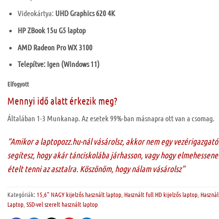
Videokártya:
UHD Graphics 620 4K
HP ZBook 15u G5 laptop
AMD Radeon Pro WX 3100
Telepítve: Igen (Windows 11)
Elfogyott
Mennyi idő alatt érkezik meg?
Általában 1-3 Munkanap. Az esetek 99%-ban másnapra ott van a csomag.
“Amikor a laptopozz.hu-nál vásárolsz, akkor nem egy vezérigazgató
segítesz, hogy akár tánciskolába járhasson, vagy hogy elmehessenek
ételt tenni az asztalra. Köszönöm, hogy nálam vásárolsz”
Kategóriák:
15,6” NAGY kijelzős használt laptop
,
Használt full HD kijelzős laptop
,
Használ
Laptop
,
SSD-vel szerelt használt laptop