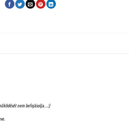
, müködését nem befojásolja…:)
ve.