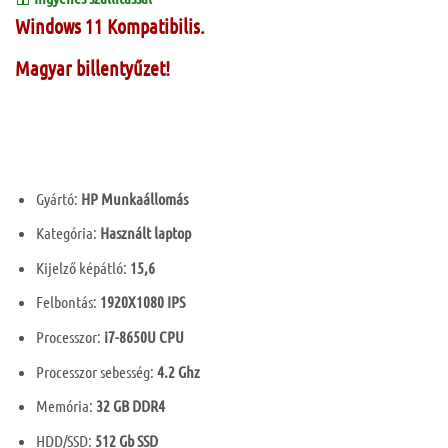
is:
150
Windows 11 Kompatibilis.
000 Ft.
Magyar billentyűzet!
Gyártó:
HP Munkaállomás
Kategória:
Használt laptop
Kijelző képátló:
15,6
Felbontás:
1920X1080 IPS
Processzor:
i7-8650U CPU
Processzor sebesség:
4.2 Ghz
Memória:
32 GB DDR4
HDD/SSD:
512 Gb SSD