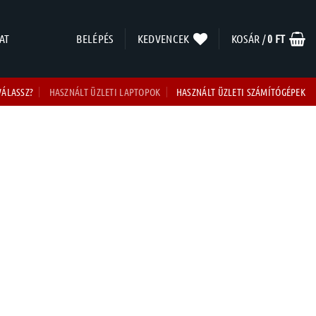
AT
BELÉPÉS
KEDVENCEK
KOSÁR /
0
FT
VÁLASSZ?
HASZNÁLT ÜZLETI LAPTOPOK
HASZNÁLT ÜZLETI SZÁMÍTÓGÉPEK