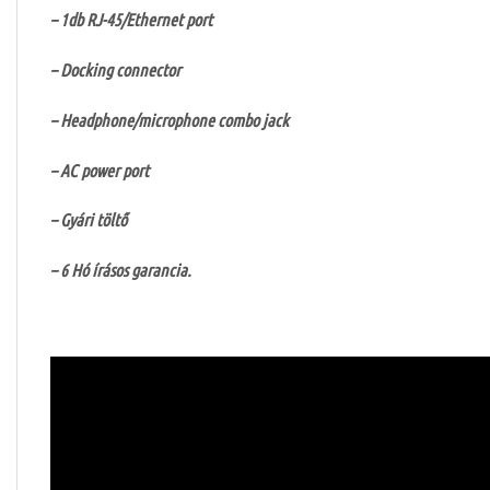
– 1db RJ-45/Ethernet port
– Docking connector
– Headphone/microphone combo jack
– AC power port
– Gyári töltő
– 6 Hó írásos garancia.