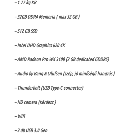
– 1.77 kg KB
– 32GB DDR4 Memoria ( max 32 GB )
– 512 GB SSD
– Intel UHD Graphics 620 4K
– AMD Radeon Pro WX 3100 (2 GB dedicated GDDR5)
– Audio by Bang & Olufsen (szép, jó minőségű hangzás )
– Thunderbolt (USB Type-C connector)
– HD camera (kérdezz )
– Wifi
– 3 db USB 3.0 Gen