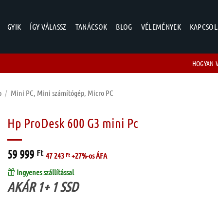
GYIK
ÍGY VÁLASSZ
TANÁCSOK
BLOG
VÉLEMÉNYEK
KAPCSOL
HOGYAN 
p
/
Mini PC, Mini számítógép, Micro PC
Hp ProDesk 600 G3 mini Pc
59 999
Ft
47 243
Ft
+27%-os ÁFA
Ingyenes szállítással
AKÁR 1+ 1 SSD