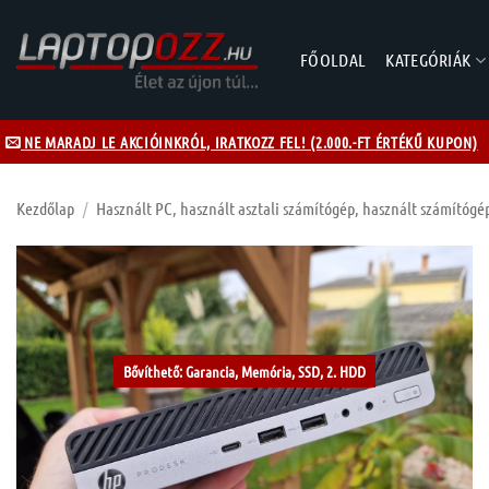
Skip
to
FŐOLDAL
KATEGÓRIÁK
content
NE MARADJ LE AKCIÓINKRÓL, IRATKOZZ FEL! (2.000.-FT ÉRTÉKŰ KUPON)
Kezdőlap
/
Használt PC, használt asztali számítógép, használt számítógé
Kívánságlistához
Bővíthető: Garancia, Memória, SSD, 2. HDD