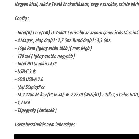
Nagyon kicsi, rakd a Tv alá tv okositáshoz, vagy a sarokba, szinte bárh
Config :
– Intel(R) Core(TM) i5-7500T ( erösebb az azonos generációs társainál
– 4 Magos , alap órajel : 2,7 Ghz Turbó órajel : 3,3 Ghz.
– 16gb Ram (igény estén több )( max 64gb )
– 128 ssd ( igény esetén nagyobb )
– Intel HD Graphics 630
– USB-C 3.0;
– 6DB USB-A 3.0
– (2x) DisplayPor
– M.2 2280 M-key (PCIe x4); M.2 2230 (WiFi/BT) + 1db 2,5 Colos HDD 
– 1,21Kg
– Tápegység ( tartozék )
Csere beszámítás nem lehetséges.