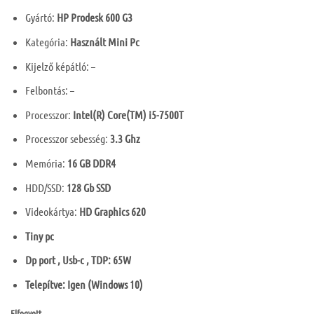
Gyártó:
HP Prodesk 600 G3
Kategória:
Használt Mini Pc
Kijelző képátló: –
Felbontás: –
Processzor:
Intel(R) Core(TM) i5-7500T
Processzor sebesség:
3.3 Ghz
Memória:
16 GB DDR4
HDD/SSD:
128 Gb SSD
Videokártya:
HD Graphics 620
Tiny pc
Dp port , Usb-c , TDP: 65W
Telepítve: Igen (Windows 10)
Elfogyott