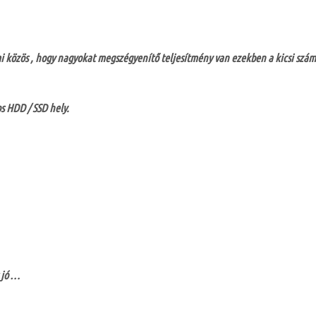
e ami közös , hogy nagyokat megszégyenítő teljesítmény van ezekben a kicsi sz
os HDD / SSD hely.
 jó …