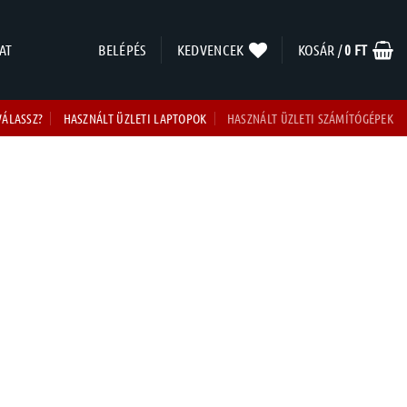
AT
BELÉPÉS
KEDVENCEK
KOSÁR /
0
FT
VÁLASSZ?
HASZNÁLT ÜZLETI LAPTOPOK
HASZNÁLT ÜZLETI SZÁMÍTÓGÉPEK