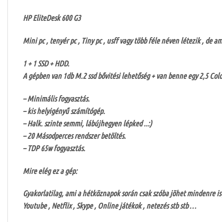
HP EliteDesk 600 G3
Mini pc , tenyér pc , Tiny pc , usff vagy több féle néven létezik , d
1 + 1 SSD + HDD.
A gépben van 1db M.2 ssd bővitési lehetőség + van benne egy 2,5 Col
– Minimális fogyasztás.
– kis helyigényű számítógép.
– Halk. szinte semmi, lábújhegyen lépked ..:)
– 20 Másodperces rendszer betöltés.
– TDP 65w fogyasztás.
Mire elég ez a gép:
Gyakorlatilag, ami a hétköznapok során csak szóba jöhet mindenre is
Youtube , Netflix , Skype , Online játékok , netezés stb stb …