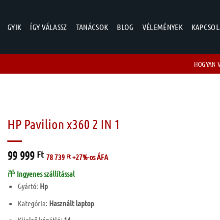
GYIK
ÍGY VÁLASSZ
TANÁCSOK
BLOG
VÉLEMÉNYEK
KAPCSOL
HOGYAN 
HP Pavilion x360 2 IN 1
99 999
Ft
78 739
Ft
+27%-os ÁFA
Ingyenes szállítással
Gyártó:
Hp
Kategória:
Használt laptop
Kijelző képátló:
14