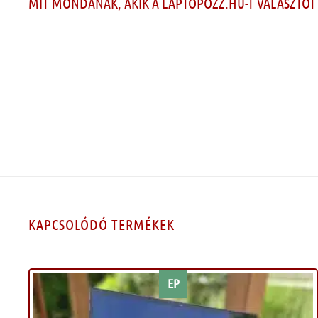
MIT MONDANAK, AKIK A LAPTOPOZZ.HU-T VÁLASZTOT
KAPCSOLÓDÓ TERMÉKEK
EP
Kívánságlistához