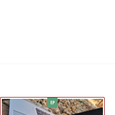
EP
Kívánságlistához