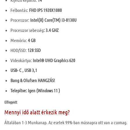
Felbontás:
FHD IPS 1920X1080
Processzor:
Intel(R) Core(TM) i3-8130U
Processzor sebesség
: 3.4 GHZ
Memória:
4 GB
HDD/SSD:
128 SSD
Videokártya:
Intel® UHD Graphics 620
USB- C , USB 3,1
Bang & Olufsen HANGZÁS!
Telepítve: Igen (Windows 11 )
Elfogyott
Mennyi idő alatt érkezik meg?
Általában 1-3 Munkanap. Az esetek 99%-ban másnapra ott van a csomag.