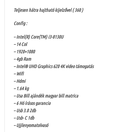
Teljesen hátra hajtható kijelzővel ( 360 )
Config :
– Intel(R) Core(TM) i3-8130U
– 14 Col
– 1920×1080
– 4gb Ram
– Intel® UHD Graphics 620 4K video támogatás
– Wifi
– Hdmi
– 1.64 kg
– Usa Bill ajándék magyar bill matrica
– 6 Hó írásos garancia
– Usb 3.0 2db
– Usb- C 1db
– Ujjlenyomatolvasó