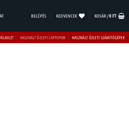
AT
BELÉPÉS
KEDVENCEK
KOSÁR /
0
FT
VÁLASSZ?
HASZNÁLT ÜZLETI LAPTOPOK
HASZNÁLT ÜZLETI SZÁMÍTÓGÉPEK