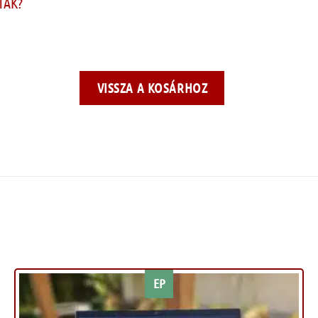
TÁK?
VISSZA A KOSÁRHOZ
EP
Kívánságlistához