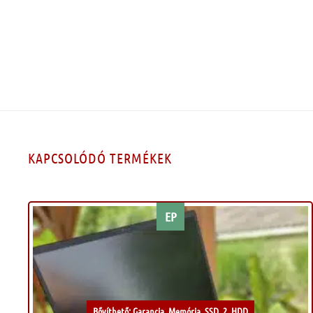
KAPCSOLÓDÓ TERMÉKEK
EP
Kívánságlistához
Bővíthető: Garancia, Memória, SSD, 2. HDD