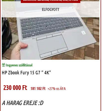
ELFOGYOTT
Ingyenes szállítással
HP Zbook Fury 15 G7 ” 4K”
230 000
Ft
181 102
Ft
+27%-os ÁFA
A HARAG EREJE :D