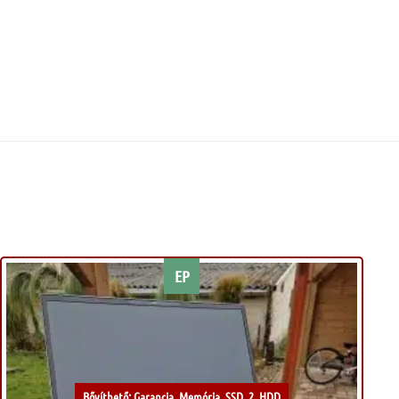
EP
Kívánságlistához
Bővíthető: Garancia, Memória, SSD, 2. HDD