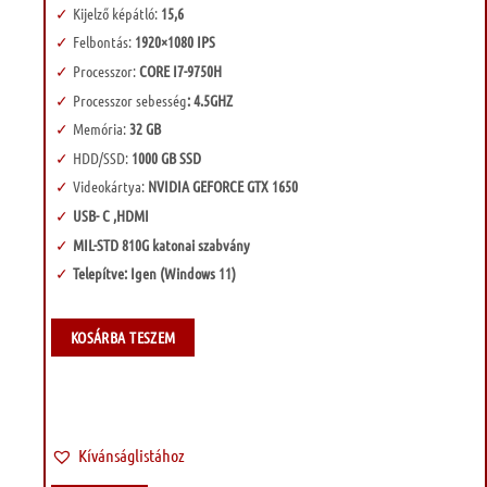
Kijelző képátló:
15,6
Felbontás:
1920×1080 IPS
Processzor:
CORE I7-9750H
Processzor sebesség
: 4.5GHZ
Memória:
32 GB
HDD/SSD:
1000 GB SSD
Videokártya:
NVIDIA GEFORCE GTX 1650
USB- C ,HDMI
MIL-STD 810G katonai szabvány
Telepítve: Igen (Windows 11)
KOSÁRBA TESZEM
Kívánságlistához