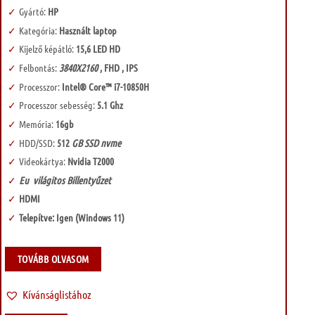
Gyártó:
HP
Kategória:
Használt laptop
Kijelző képátló:
15,6 LED HD
Felbontás:
3840X2160
, FHD , IPS
Processzor:
Intel® Core™ i7-10850H
Processzor sebesség:
5.1 Ghz
Memória:
16gb
HDD/SSD:
512
GB SSD nvme
Videokártya:
Nvidia T2000
Eu világitos Billentyűzet
HDMI
Telepítve: Igen (Windows 11)
TOVÁBB OLVASOM
Kívánságlistához