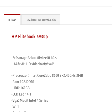
LEÍRÁS
TOVÁBBI INFORMÁCIÓK
HP Elitebook 6930p
-Erős magnézium ötvözetű ház.
– Akár Ati HD videokártyával!
-Processzor: Intel Core2duo 8600 2×2.40GHZ 3MB
-Ram 2GB DDR2
-HDD:160GB
-LCD Led 14.1
-Vga: Mobil Intel 4 Series
-Wifi