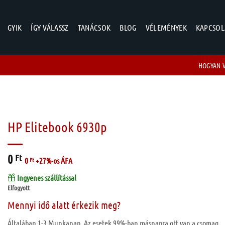
GYIK
ÍGY VÁLASSZ
TANÁCSOK
BLOG
VÉLEMÉNYEK
KAPCSOL
HOGYAN 
HP Elitebook 6930p
0
Ft
0
Ft
+27%-os ÁFA
Ingyenes szállítással
Elfogyott
Mennyi idő alatt érkezik meg?
Általában 1-3 Munkanap. Az esetek 99%-ban másnapra ott van a csomag.