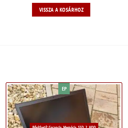
VISSZA A KOSÁRHOZ
EP
Kívánságlistához
Bővíthető: Garancia, Memória, SSD, 2. HDD