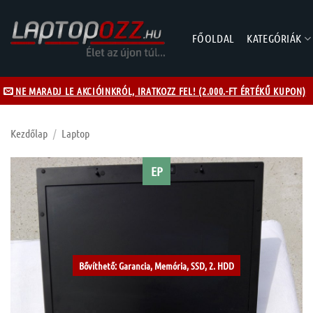
Skip
to
FŐOLDAL
KATEGÓRIÁK
content
NE MARADJ LE AKCIÓINKRÓL, IRATKOZZ FEL! (2.000.-FT ÉRTÉKŰ KUPON)
Kezdőlap
/
Laptop
EP
Kívánságlistához
Bővíthető: Garancia, Memória, SSD, 2. HDD