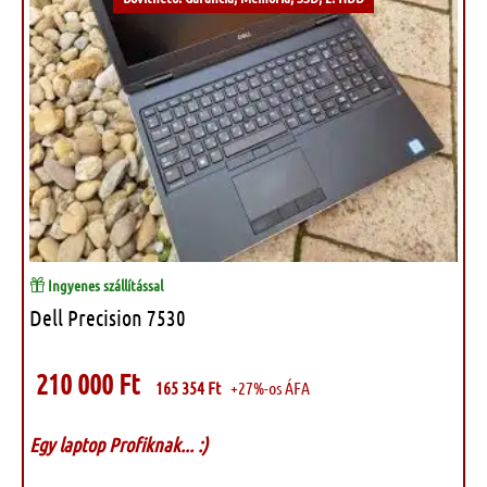
Ingyenes szállítással
Dell Precision 7530
210 000
Ft
165 354
Ft
+27%-os ÁFA
Egy laptop Profiknak... :)