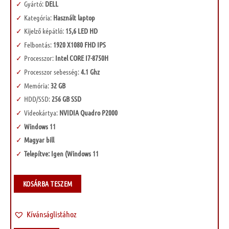
Gyártó:
DELL
Kategória:
Használt laptop
Kijelző képátló:
15,6 LED HD
Felbontás:
1920 X1080 FHD IPS
Processzor:
Intel CORE I7-8750H
Processzor sebesség:
4.1 Ghz
Memória:
32 GB
HDD/SSD:
256 GB SSD
Videokártya:
NVIDIA Quadro P2000
Windows 11
Magyar bill
Telepítve: Igen (Windows 11
KOSÁRBA TESZEM
Kívánságlistához