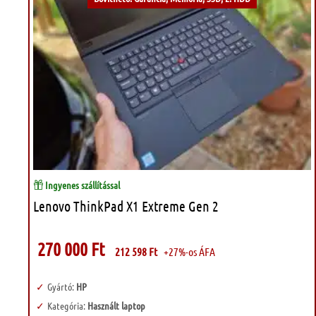
Ingyenes szállítással
Lenovo ThinkPad X1 Extreme Gen 2
270 000
Ft
212 598
Ft
+27%-os ÁFA
Gyártó:
HP
Kategória:
Használt laptop