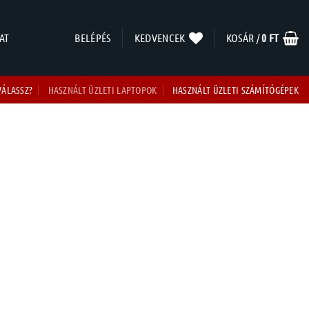
AT
BELÉPÉS
KEDVENCEK
KOSÁR /
0
FT
VÁLASSZ?
HASZNÁLT ÜZLETI LAPTOPOK
HASZNÁLT ÜZLETI SZÁMÍTÓGÉPEK