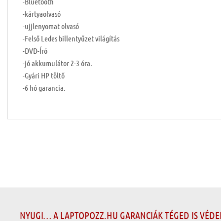
-Bluetooth
-kártyaolvasó
-ujjlenyomat olvasó
-Felső Ledes billentyűzet világítás
-DVD-Író
-jó akkumulátor 2-3 óra.
-Gyári HP töltő
-6 hó garancia.
NYUGI… A LAPTOPOZZ.HU GARANCIÁK TÉGED IS VÉD