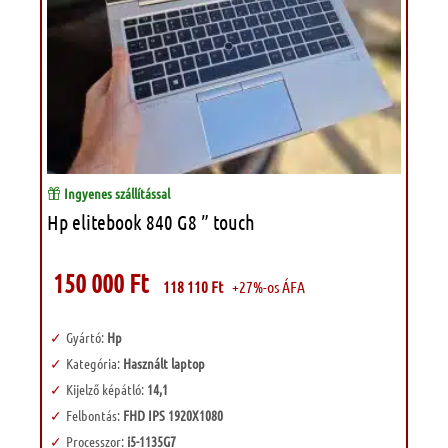
Ingyenes szállítással
Hp elitebook 840 G8 ” touch
150 000
Ft
118 110
Ft
+27%-os ÁFA
Gyártó:
Hp
Kategória:
Használt laptop
Kijelző képátló:
14,1
Felbontás:
FHD IPS 1920X1080
Processzor:
i5-1135G7