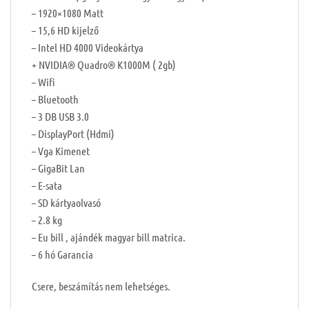
– 1920×1080 Matt
– 15,6 HD kijelző
– Intel HD 4000 Videokártya
+ NVIDIA® Quadro® K1000M ( 2gb)
– Wifi
– Bluetooth
– 3 DB USB 3.0
– DisplayPort (Hdmi)
– Vga Kimenet
– GigaBit Lan
– E-sata
– SD kártyaolvasó
– 2.8 kg
– Eu bill , ajándék magyar bill matrica.
– 6 hó Garancia
Csere, beszámítás nem lehetséges.