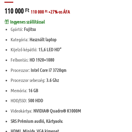
110 000
Ft
110 000
Ft
+27%-os ÁFA
Ingyenes szállítással
Gyártó:
Fujitsu
Kategória:
Használt laptop
Kijelző képátló:
15,6 LED HD”
Felbontás:
HD 1920×1080
Processzor:
Intel Core i7 3720qm
Processzor sebesség:
3.6 Ghz
Memória:
16 GB
HDD/SSD:
500 HDD
Videokártya:
NVIDIA® Quadro® K1000M
SRS Prémium audió, Kártyaolv.
HDMI, Minidv, VGA kimenet