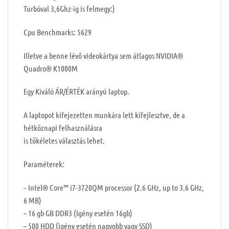
Turbóval 3,6Ghz-ig is felmegy:)
Cpu Benchmarks: 5629
Illetve a benne lévő videokártya sem átlagos NVIDIA®
Quadro® K1000M
Egy Kiváló ÁR/ÉRTÉK arányú laptop.
A laptopot kifejezetten munkára lett kifejlesztve, de a
hétköznapi felhasználásra
is tökéletes választás lehet.
Paraméterek:
– Intel® Core™ i7-3720QM processor (2.6 GHz, up to 3.6 GHz,
6 MB)
– 16 gb GB DDR3 (Igény esetén 16gb)
– 500 HDD (igény esetén nagyobb vagy SSD)