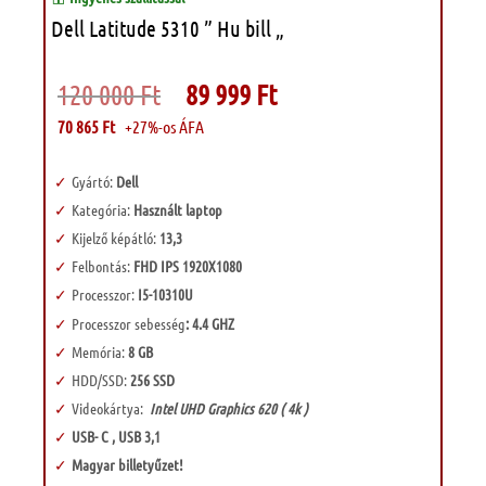
Dell Latitude 5310 ” Hu bill „
Original
Current
120 000
Ft
89 999
Ft
price
price
was:
is:
70 865
Ft
+27%-os ÁFA
120
89
000 Ft.
999 Ft.
Gyártó:
Dell
Kategória:
Használt laptop
Kijelző képátló:
13,3
Felbontás:
FHD IPS 1920X1080
Processzor:
I5-10310U
Processzor sebesség
: 4.4 GHZ
Memória:
8 GB
HDD/SSD:
256 SSD
Videokártya:
Intel UHD Graphics 620 ( 4k )
USB- C , USB 3,1
Magyar billetyűzet!