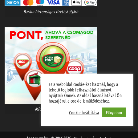
Barion biztonságos fizetési átjáró
Ez a weboldal cookie-kat használ, hogy a
lehető legjobb felhasználói élményt
nyújtsuk Önnek. Az oldal használatával Ön
hozzájárul a cookie-k működéséhez.
MPL házhozszállítás
Cookie beállítása
Elfogadom