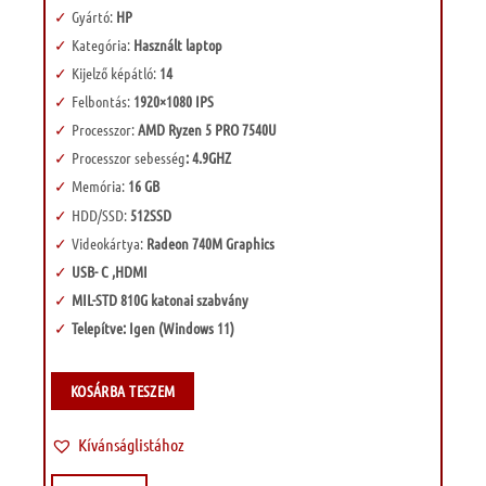
Gyártó:
HP
Kategória:
Használt laptop
Kijelző képátló:
14
Felbontás:
1920×1080 IPS
Processzor:
AMD Ryzen 5 PRO 7540U
Processzor sebesség
: 4.9GHZ
Memória:
16 GB
HDD/SSD:
512SSD
Videokártya:
Radeon 740M Graphics
USB- C ,HDMI
MIL-STD 810G katonai szabvány
Telepítve: Igen (Windows 11)
KOSÁRBA TESZEM
Kívánságlistához