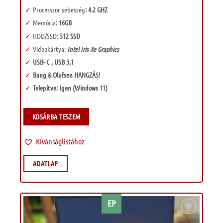
Processzor sebesség
: 4.2 GHZ
Memória:
16GB
HDD/SSD:
512 SSD
Videokártya:
Intel Iris Xe Graphics
USB- C , USB 3,1
Bang & Olufsen HANGZÁS!
Telepítve: Igen (Windows 11)
KOSÁRBA TESZEM
Kívánságlistához
ADATLAP
EP
Kívánságlistához