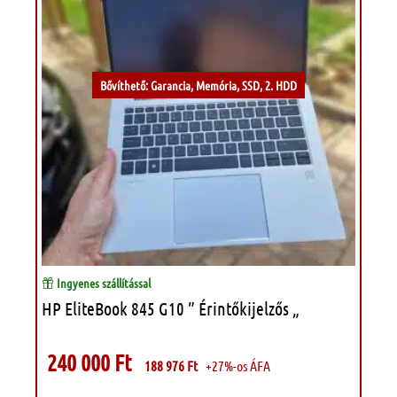
Bővíthető: Garancia, Memória, SSD, 2. HDD
Ingyenes szállítással
HP EliteBook 845 G10 ” Érintőkijelzős „
240 000
Ft
188 976
Ft
+27%-os ÁFA