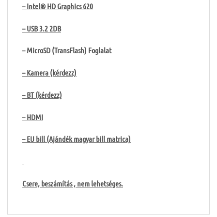
– Intel® HD Graphics 620
– USB 3.2 2DB
– MicroSD (TransFlash) Foglalat
– Kamera (kérdezz)
– BT (kérdezz)
– HDMI
– EU bill (Ajándék magyar bill matrica)
Csere, beszámítás , nem lehetséges.