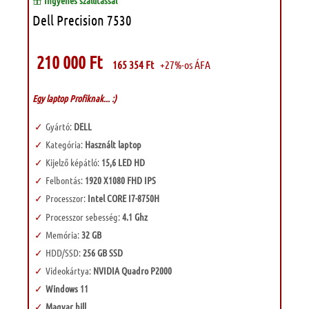
Ingyenes szállítással
Dell Precision 7530
210 000
Ft
165 354
Ft
+27%-os ÁFA
Egy laptop Profiknak... :)
Gyártó:
DELL
Kategória:
Használt laptop
Kijelző képátló:
15,6 LED HD
Felbontás:
1920 X1080 FHD IPS
Processzor:
Intel CORE I7-8750H
Processzor sebesség:
4.1 Ghz
Memória:
32 GB
HDD/SSD:
256 GB SSD
Videokártya:
NVIDIA Quadro P2000
Windows 11
Magyar bill