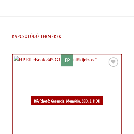
KAPCSOLÓDÓ TERMÉKEK
EP
Kívánságlistához
Bővíthető: Garancia, Memória, SSD, 2. HDD