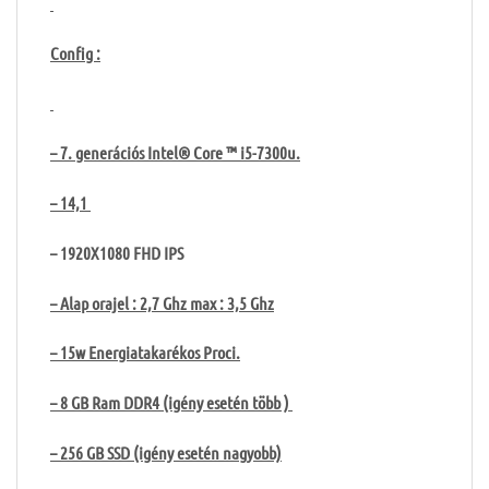
Config :
– 7. generációs Intel® Core ™ i5-7300u.
– 14,1
– 1920X1080 FHD IPS
– Alap orajel : 2,7 Ghz max : 3,5 Ghz
– 15w Energiatakarékos Proci.
– 8 GB Ram DDR4 (igény esetén több )
– 256 GB SSD (igény esetén nagyobb)