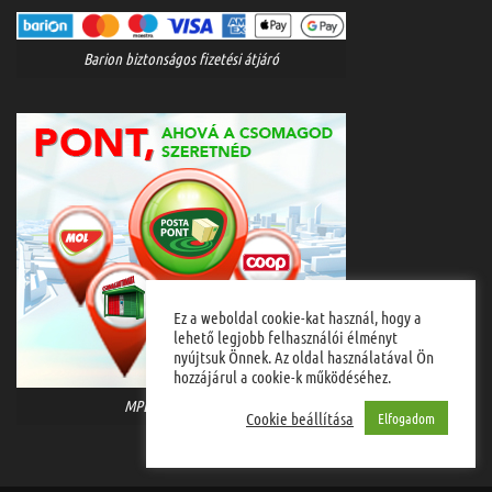
Barion biztonságos fizetési átjáró
Ez a weboldal cookie-kat használ, hogy a
lehető legjobb felhasználói élményt
nyújtsuk Önnek. Az oldal használatával Ön
hozzájárul a cookie-k működéséhez.
MPL házhozszállítás
Cookie beállítása
Elfogadom