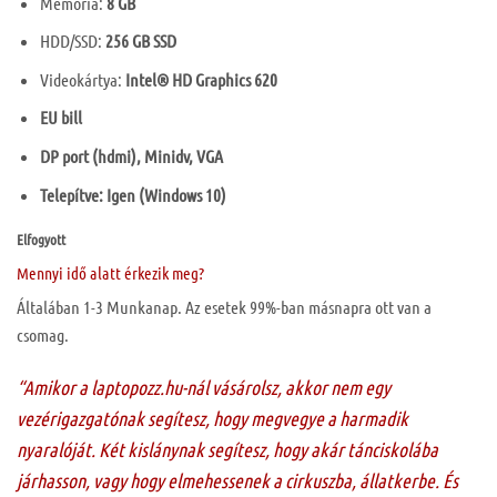
Memória:
8 GB
HDD/SSD:
256 GB SSD
Videokártya:
Intel® HD Graphics 620
EU bill
DP port (hdmi), Minidv, VGA
Telepítve: Igen (Windows 10)
Elfogyott
Mennyi idő alatt érkezik meg?
Általában 1-3 Munkanap. Az esetek 99%-ban másnapra ott van a
csomag.
“Amikor a laptopozz.hu-nál vásárolsz, akkor nem egy
vezérigazgatónak segítesz, hogy megvegye a harmadik
nyaralóját. Két kislánynak segítesz, hogy akár tánciskolába
járhasson, vagy hogy elmehessenek a cirkuszba, állatkerbe. És