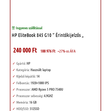
Ingyenes szállítással
HP EliteBook 845 G10 ” Érintőkijelzős „
240 000
Ft
188 976
Ft
+27%-os ÁFA
Gyártó:
HP
Kategória:
Használt laptop
Kijelző képátló:
14
Felbontás:
1920×1080 IPS
Processzor:
AMD Ryzen 5 PRO 7540U
Processzor sebesség
: 4.9GHZ
Memória:
16 GB
HDD/SSD:
512SSD