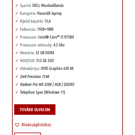
Gyártó:
DELL Munkaállomás
Kategória:
Használt laptop
Kijelző képátló:
15,6
Felbontás:
1920×1080
Processzor:
Intel® Core™ i7-9750H
Processzor sebesség:
4.5 Ghz
Memória:
32 GB DDR4
HDD/SSD:
512 Gb SSD
Videokártya:
UHD Graphics 630 4K
Dell Precision 7540
Radeon Pro WX 3200 ( 4GB ) GDDR5
Telepítve: Igen (Windows 11)
TOVÁBB OLVASOM
Kívánságlistához