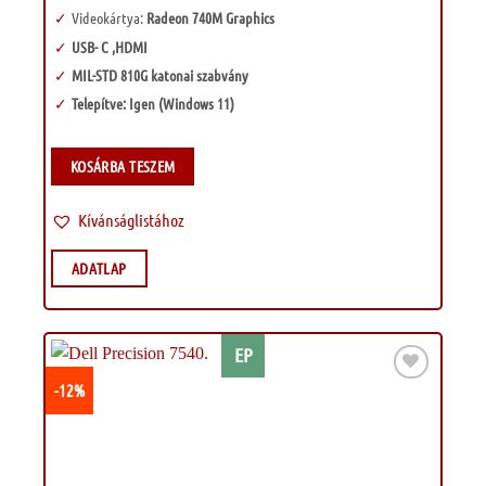
Videokártya:
Radeon 740M Graphics
USB- C ,HDMI
MIL-STD 810G katonai szabvány
Telepítve: Igen (Windows 11)
KOSÁRBA TESZEM
Kívánságlistához
ADATLAP
EP
-12%
Kívánságlistához