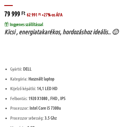
79 999
Ft
62 991
Ft
+27%-os ÁFA
Ingyenes szállítással
Kicsi , energiatakarékos, hordozáshoz ideális.. 🙂
Gyártó:
DELL
Kategória:
Használt laptop
Kijelző képátló:
14,1 LED HD
Felbontás:
1920 X1080 , FHD , IPS
Processzor:
Intel Core i5 7300u
Processzor sebesség:
3.5 Ghz