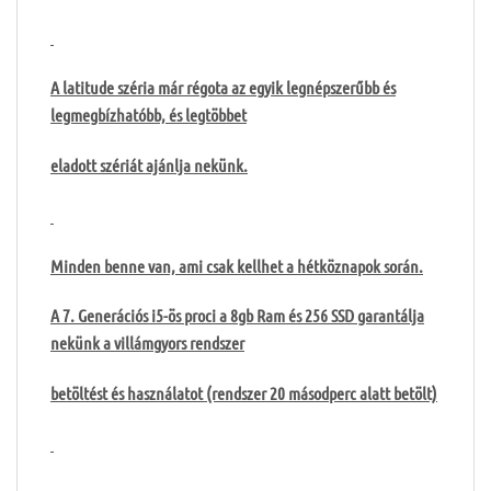
A latitude széria már régota az egyik legnépszerűbb és
legmegbízhatóbb, és legtöbbet
eladott szériát ajánlja nekünk.
Minden benne van, ami csak kellhet a hétköznapok során.
A 7. Generációs i5-ös proci a 8gb Ram és 256 SSD garantálja
nekünk a villámgyors rendszer
betöltést és használatot (rendszer 20 másodperc alatt betölt)