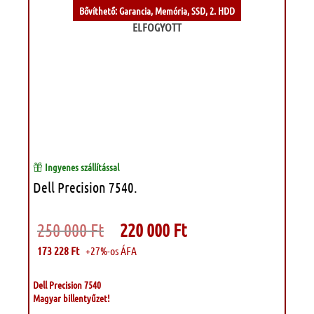
Bővíthető: Garancia, Memória, SSD, 2. HDD
ELFOGYOTT
Ingyenes szállítással
Dell Precision 7540.
Original
Current
250 000
Ft
220 000
Ft
price
price
was:
is:
173 228
Ft
+27%-os ÁFA
250
220
000 Ft.
000 Ft.
Dell Precision 7540
Magyar billentyűzet!