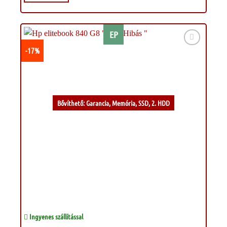
EP
-17%
Kívánságlistához
Bővíthető: Garancia, Memória, SSD, 2. HDD
Ingyenes szállítással