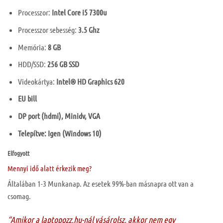
Processzor:
Intel Core i5 7300u
Processzor sebesség:
3.5 Ghz
Memória:
8 GB
HDD/SSD:
256 GB SSD
Videokártya:
Intel® HD Graphics 620
EU bill
DP port (hdmi), Minidv, VGA
Telepítve: Igen (Windows 10)
Elfogyott
Mennyi idő alatt érkezik meg?
Általában 1-3 Munkanap. Az esetek 99%-ban másnapra ott van a
csomag.
“Amikor a laptopozz.hu-nál vásárolsz, akkor nem egy