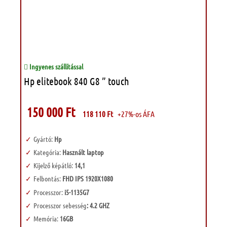
Ingyenes szállítással
Hp elitebook 840 G8 ” touch
150 000
Ft
118 110
Ft
+27%-os ÁFA
Gyártó:
Hp
Kategória:
Használt laptop
Kijelző képátló:
14,1
Felbontás:
FHD IPS 1920X1080
Processzor:
i5-1135G7
Processzor sebesség
: 4.2 GHZ
Memória:
16GB