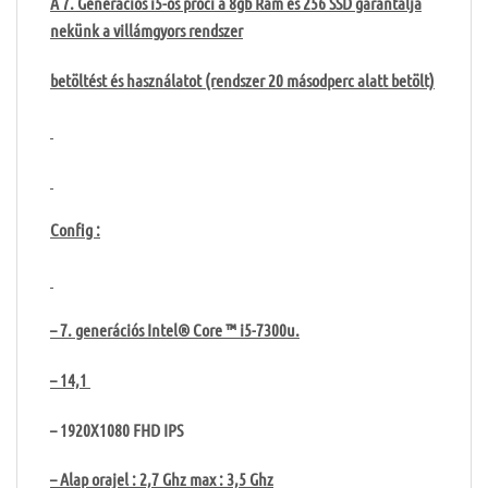
A 7. Generációs i5-ös proci a 8gb Ram és 256 SSD garantálja
nekünk a villámgyors rendszer
betöltést és használatot (rendszer 20 másodperc alatt betölt)
Config :
– 7. generációs Intel® Core ™ i5-7300u.
– 14,1
– 1920X1080 FHD IPS
– Alap orajel : 2,7 Ghz max : 3,5 Ghz