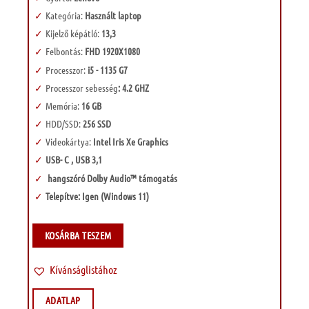
Kategória:
Használt laptop
Kijelző képátló:
13,3
Felbontás:
FHD 1920X1080
Processzor:
i5 - 1135 G7
Processzor sebesség
: 4.2 GHZ
Memória:
16 GB
HDD/SSD:
256 SSD
Videokártya:
Intel Iris Xe Graphics
USB- C , USB 3,1
hangszóró Dolby Audio™ támogatás
Telepítve: Igen (Windows 11)
KOSÁRBA TESZEM
Kívánságlistához
ADATLAP