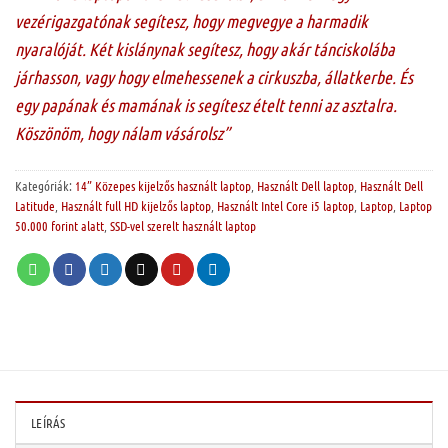
vezérigazgatónak segítesz, hogy megvegye a harmadik
nyaralóját. Két kislánynak segítesz, hogy akár tánciskolába
járhasson, vagy hogy elmehessenek a cirkuszba, állatkerbe. És
egy papának és mamának is segítesz ételt tenni az asztalra.
Köszönöm, hogy nálam vásárolsz”
Kategóriák:
14” Közepes kijelzős használt laptop
,
Használt Dell laptop
,
Használt Dell
Latitude
,
Használt full HD kijelzős laptop
,
Használt Intel Core i5 laptop
,
Laptop
,
Laptop
50.000 forint alatt
,
SSD-vel szerelt használt laptop
LEÍRÁS