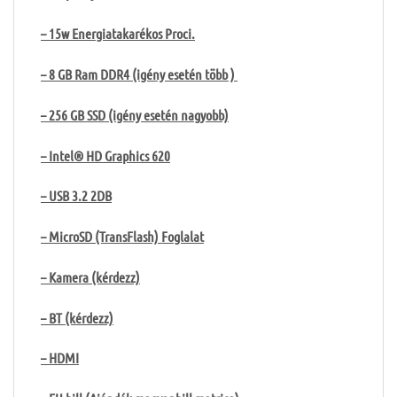
– 15w Energiatakarékos Proci.
– 8 GB Ram DDR4 (igény esetén több )
– 256 GB SSD (igény esetén nagyobb)
– Intel® HD Graphics 620
– USB 3.2 2DB
– MicroSD (TransFlash) Foglalat
– Kamera (kérdezz)
– BT (kérdezz)
– HDMI