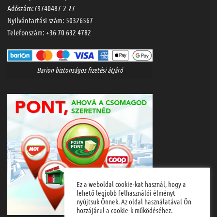
Adószám:79740487-2-27
Nyilvántartási szám: 50326567
Telefonszám:
+36 70 632 4782
Barion biztonságos fizetési átjáró
Ez a weboldal cookie-kat használ, hogy a
lehető legjobb felhasználói élményt
nyújtsuk Önnek. Az oldal használatával Ön
hozzájárul a cookie-k működéséhez.