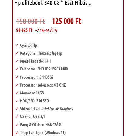
Hp elitebook 840 G8 ” Eszt Hibás „
Original
Current
150 000
Ft
125 000
Ft
price
price
was:
is:
98 425
Ft
+27%-os ÁFA
150
125
000 Ft.
000 Ft.
Gyártó:
Hp
Kategória:
Használt laptop
Kijelző képátló:
14,1
Felbontás:
FHD IPS 1920X1080
Processzor:
i5-1135G7
Processzor sebesség
: 4.2 GHZ
Memória:
16GB
HDD/SSD:
256 SSD
Videokártya:
Intel Iris Xe Graphics
USB- C , USB 3,1
Bang & Olufsen HANGZÁS!
Telepítve: Igen (Windows 11)