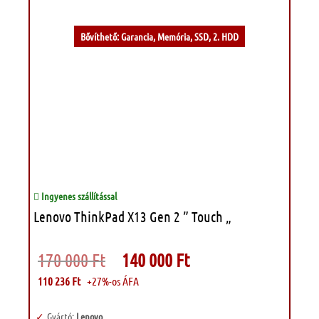
Bővíthető: Garancia, Memória, SSD, 2. HDD
Ingyenes szállítással
Lenovo ThinkPad X13 Gen 2 ” Touch „
Original
Current
170 000
Ft
140 000
Ft
price
price
was:
is:
110 236
Ft
+27%-os ÁFA
170
140
000 Ft.
000 Ft.
Gyártó:
Lenovo