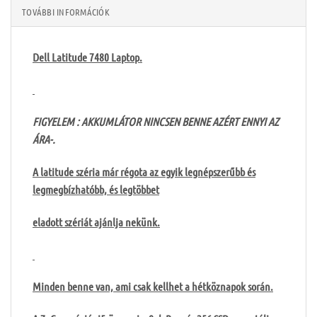
TOVÁBBI INFORMÁCIÓK
Dell Latitude 7480 Laptop.
FIGYELEM : AKKUMLÁTOR NINCSEN BENNE AZÉRT ENNYI AZ
ÁRA-.
A latitude széria már régota az egyik legnépszerűbb és
legmegbízhatóbb, és legtöbbet
eladott szériát ajánlja nekünk.
Minden benne van, ami csak kellhet a hétköznapok során.