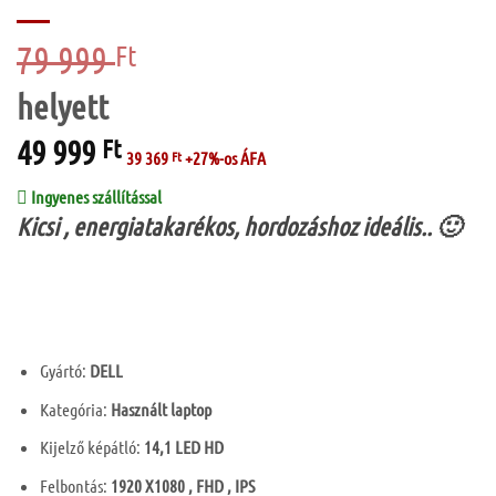
79 999
Original
Ft
price
was:
79
49 999
Current
Ft
999 Ft.
39 369
Ft
+27%-os ÁFA
price
is:
Ingyenes szállítással
49
Kicsi , energiatakarékos, hordozáshoz ideális.. 🙂
999 Ft.
Gyártó:
DELL
Kategória:
Használt laptop
Kijelző képátló:
14,1 LED HD
Felbontás:
1920 X1080 , FHD , IPS