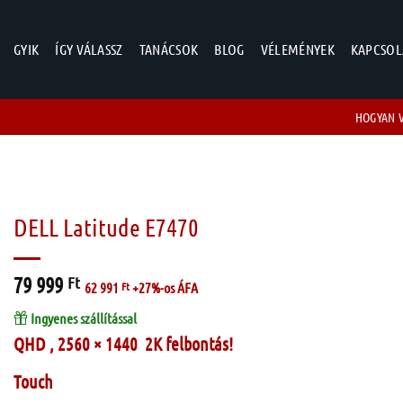
GYIK
ÍGY VÁLASSZ
TANÁCSOK
BLOG
VÉLEMÉNYEK
KAPCSOL
HOGYAN 
DELL Latitude E7470
79 999
Ft
62 991
Ft
+27%-os ÁFA
Ingyenes szállítással
QHD , 2560 × 1440 2K felbontás!
Touch