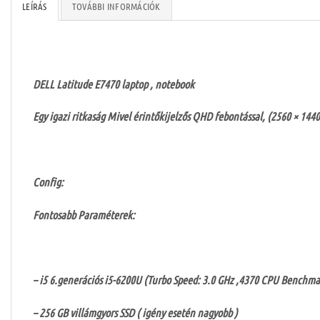
LEÍRÁS
TOVÁBBI INFORMÁCIÓK
DELL Latitude E7470 laptop , notebook
Egy igazi ritkaság Mivel érintőkijelzős QHD febontással, (2560 × 14
Config:
Fontosabb Paraméterek:
– i5 6.generációs i5-6200U (Turbo Speed: 3.0 GHz ,4370 CPU Benchma
– 256 GB villámgyors SSD ( igény esetén nagyobb )