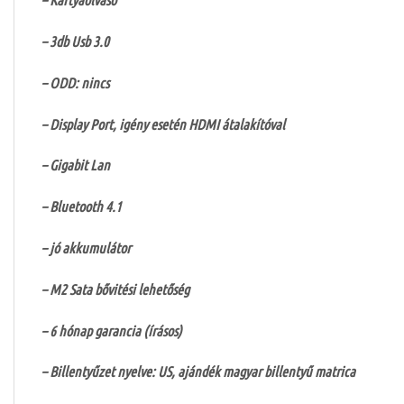
– 3db Usb 3.0
– ODD: nincs
– Display Port, igény esetén HDMI átalakítóval
– Gigabit Lan
– Bluetooth 4.1
– jó akkumulátor
– M2 Sata bővitési lehetőség
– 6 hónap garancia (írásos)
– Billentyűzet nyelve: US, ajándék magyar billentyű matrica