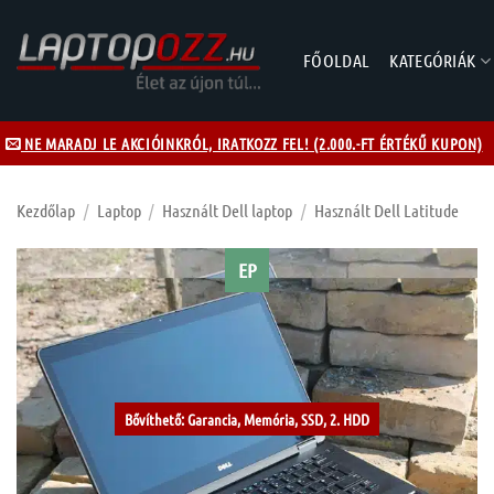
Skip
to
FŐOLDAL
KATEGÓRIÁK
content
NE MARADJ LE AKCIÓINKRÓL, IRATKOZZ FEL! (2.000.-FT ÉRTÉKŰ KUPON)
Kezdőlap
/
Laptop
/
Használt Dell laptop
/
Használt Dell Latitude
EP
Kívánságlistához
Bővíthető: Garancia, Memória, SSD, 2. HDD