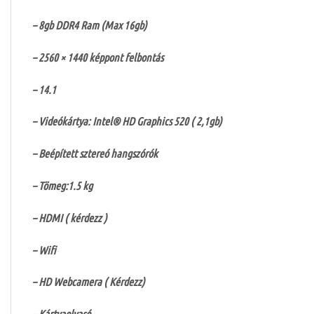
– 8gb DDR4 Ram (Max 16gb)
– 2560 × 1440 képpont felbontás
– 14.1
– Videókártya: Intel® HD Graphics 520 ( 2,1gb)
– Beépített sztereó hangszórók
– Tömeg:1.5 kg
– HDMI ( kérdezz )
– Wifi
– HD Webcamera ( Kérdezz)
– Kártyaolvasó