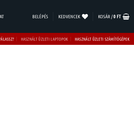
AT
BELÉPÉS
KEDVENCEK
KOSÁR /
0
FT
VÁLASSZ?
HASZNÁLT ÜZLETI LAPTOPOK
HASZNÁLT ÜZLETI SZÁMÍTÓGÉPEK