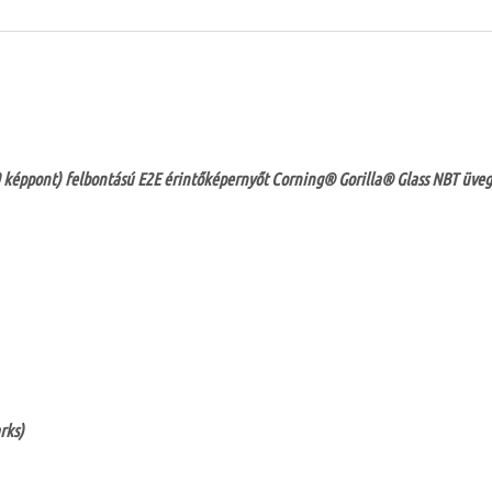
40 képpont) felbontású E2E érintőképernyőt Corning® Gorilla® Glass NBT üveg
rks)