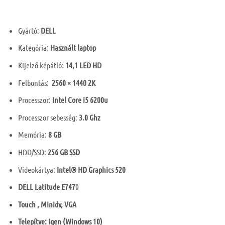
Gyártó:
DELL
Kategória:
Használt laptop
Kijelző képátló:
14,1 LED HD
Felbontás:
2560 × 1440 2K
Processzor:
Intel Core i5 6200u
Processzor sebesség:
3.0 Ghz
Memória:
8 GB
HDD/SSD:
256 GB SSD
Videokártya:
Intel® HD Graphics 520
DELL Latitude E747
0
Touch , Minidv, VGA
Telepítve: Igen (Windows 10)