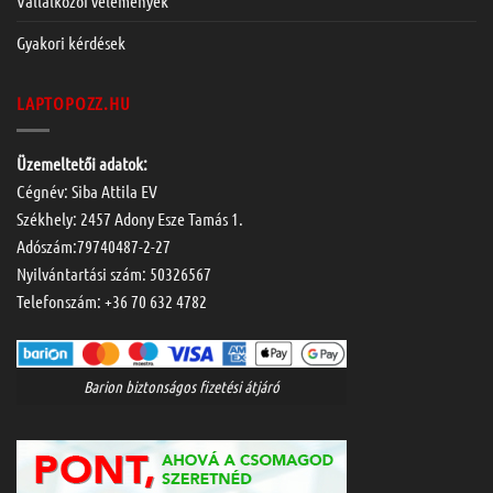
Vállalkozói vélemények
Gyakori kérdések
LAPTOPOZZ.HU
Üzemeltetői adatok:
Cégnév: Siba Attila EV
Székhely: 2457 Adony Esze Tamás 1.
Adószám:79740487-2-27
Nyilvántartási szám: 50326567
Telefonszám:
+36 70 632 4782
Barion biztonságos fizetési átjáró