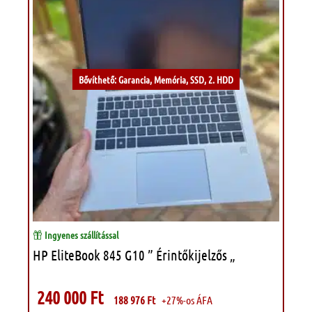
Kívánságlistához
Bővíthető: Garancia, Memória, SSD, 2. HDD
Ingyenes szállítással
HP EliteBook 845 G10 ” Érintőkijelzős „
240 000
Ft
188 976
Ft
+27%-os ÁFA