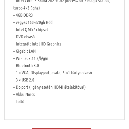
– Intel Core i5-540M 2×2.5GHz processzor( 2 mag 4 szálon,
turbo 4×2,9ghz)
– 4GB DDR3
– vegyes 160-320gb Hdd
– Intel QM57 chipset
– DVD olvasó
– integrált Intel HD Graphics
– Gigabit LAN
– WiFi 802.11 a/b/g/n
– Bluetooth 3.0
– 1 × VGA, Displayport, esata, 6in1 kártyaolvasó
– 3 × USB 2.0
– Dp port ( igény esetén HDMI átalakitóval)
– Akku Nincs
– Töltő