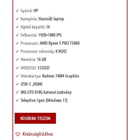
Gyártó:
HP
Kategória:
Használt laptop
Kijelző képátló:
14
Felbontás:
1920×1080 IPS
Processzor:
AMD Ryzen 5 PRO 7540U
Processzor sebesség
: 4.9GHZ
Memória:
16 GB
HDD/SSD:
512SSD
Videokártya:
Radeon 740M Graphics
USB- C ,HDMI
MIL-STD 810G katonai szabvány
Telepítve: Igen (Windows 11)
KOSÁRBA TESZEM
Kívánságlistához