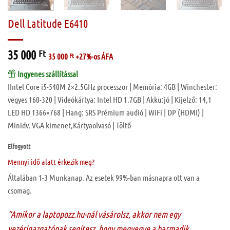
Dell Latitude E6410
35 000
Ft
35 000
Ft
+27%-os ÁFA
Ingyenes szállítással
IIntel Core i5-540M 2×2.5GHz processzor | Memória: 4GB | Winchester:
vegyes 160-320 | Videókártya: Intel HD 1.7GB | Akku:jó | Kijelző: 14,1
LED HD 1366×768 | Hang: SRS Prémium audió | WiFi | DP (HDMI) |
Minidv, VGA kimenet,Kártyaolvasó | Töltő
Elfogyott
Mennyi idő alatt érkezik meg?
Általában 1-3 Munkanap. Az esetek 99%-ban másnapra ott van a
csomag.
“Amikor a laptopozz.hu-nál vásárolsz, akkor nem egy
vezérigazgatónak segítesz, hogy megvegye a harmadik