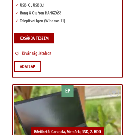
USB- C , USB 3,1
Bang & Olufsen HANGZÁS!
Telepítve: Igen (Windows 11)
KOSÁRBA TESZEM
Kívánságlistához
ADATLAP
EP
Kívánságlistához
Bővíthető: Garancia, Memória, SSD, 2. HDD