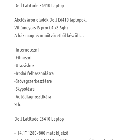
Dell Latitude E6410 Laptop
Akciós áron eladók Dell E6410 laptopok.
Villámgyors I5 proci.4 x2,5ghz
A ház magnéziumötvözetből készült…
-Internetezni
-Filmezni
-Utazáshoz
-Irodai felhasználásra
-Szövegszerkesztésre
-Skypolásra
-Autódiagnosztikára
Stb.
Dell Latitude E6410 Laptop
– 14.1″ 1280×800 matt kijelző