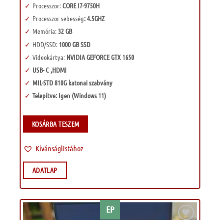
Processzor:
CORE I7-9750H
Processzor sebesség
: 4.5GHZ
Memória:
32 GB
HDD/SSD:
1000 GB SSD
Videokártya:
NVIDIA GEFORCE GTX 1650
USB- C ,HDMI
MIL-STD 810G katonai szabvány
Telepítve: Igen (Windows 11)
KOSÁRBA TESZEM
Kívánságlistához
ADATLAP
EP