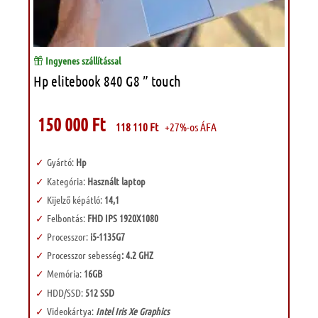
Ingyenes szállítással
Hp elitebook 840 G8 ” touch
150 000
Ft
118 110
Ft
+27%-os ÁFA
Gyártó:
Hp
Kategória:
Használt laptop
Kijelző képátló:
14,1
Felbontás:
FHD IPS 1920X1080
Processzor:
i5-1135G7
Processzor sebesség
: 4.2 GHZ
Memória:
16GB
HDD/SSD:
512 SSD
Videokártya:
Intel Iris Xe Graphics