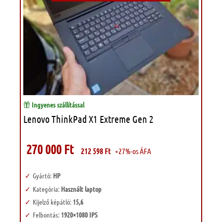
Ingyenes szállítással
Lenovo ThinkPad X1 Extreme Gen 2
270 000
Ft
212 598
Ft
+27%-os ÁFA
Gyártó:
HP
Kategória:
Használt laptop
Kijelző képátló:
15,6
Felbontás:
1920×1080 IPS