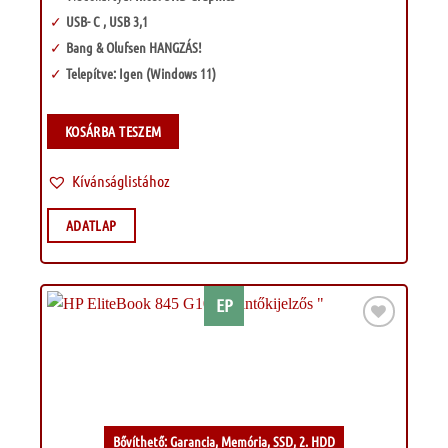
USB- C , USB 3,1
Bang & Olufsen HANGZÁS!
Telepítve: Igen (Windows 11)
KOSÁRBA TESZEM
Kívánságlistához
ADATLAP
EP
Kívánságlistához
Bővíthető: Garancia, Memória, SSD, 2. HDD