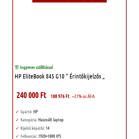
Ingyenes szállítással
HP EliteBook 845 G10 ” Érintőkijelzős „
240 000
Ft
188 976
Ft
+27%-os ÁFA
Gyártó:
HP
Kategória:
Használt laptop
Kijelző képátló:
14
Felbontás:
1920×1080 IPS