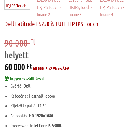
Dell Latitude E5250 i5 FULL HP,IPS,Touch
90 000
Original
Ft
price
was:
90
60 000
Current
Ft
000 Ft.
60 000
Ft
+27%-os ÁFA
price
is:
Ingyenes szállítással
60
Gyártó:
Dell
000 Ft.
Kategória: Használt laptop
Kijelző képátló: 12,5″
Felbontás:
HD 1920×1080
Processzor:
Intel Core i5-5300U