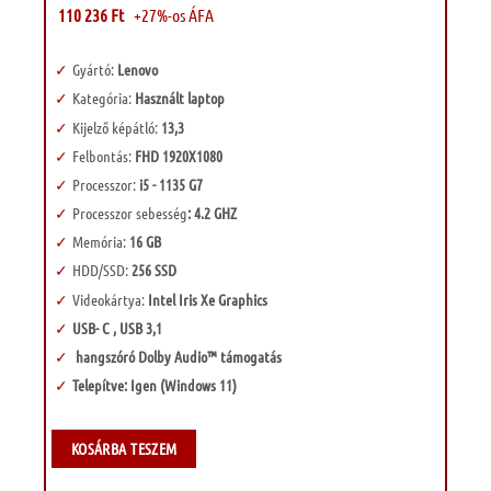
was:
is:
110 236
Ft
+27%-os ÁFA
170
140
000 Ft.
000 Ft.
Gyártó:
Lenovo
Kategória:
Használt laptop
Kijelző képátló:
13,3
Felbontás:
FHD 1920X1080
Processzor:
i5 - 1135 G7
Processzor sebesség
: 4.2 GHZ
Memória:
16 GB
HDD/SSD:
256 SSD
Videokártya:
Intel Iris Xe Graphics
USB- C , USB 3,1
hangszóró Dolby Audio™ támogatás
Telepítve: Igen (Windows 11)
KOSÁRBA TESZEM