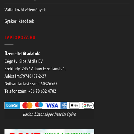
Vállalkozói vélemények
Gyakori kérdések
LAPTOPOZZ.HU
Üzemeltetői adatok:
Cégnév: Siba Attila EV
Székhely: 2457 Adony Esze Tamás 1.
Adószám:79740487-2-27
Nyilvántartási szám: 50326567
Telefonszám:
+36 70 632 4782
Barion biztonságos fizetési átjáró