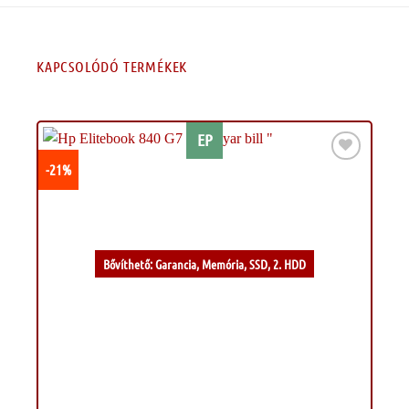
KAPCSOLÓDÓ TERMÉKEK
EP
-21%
Kívánságlistához
Bővíthető: Garancia, Memória, SSD, 2. HDD