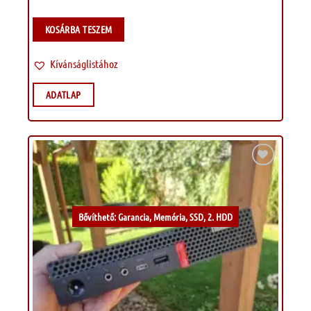
KOSÁRBA TESZEM
Kívánságlistához
ADATLAP
Kívánságlistához
Bővíthető: Garancia, Memória, SSD, 2. HDD