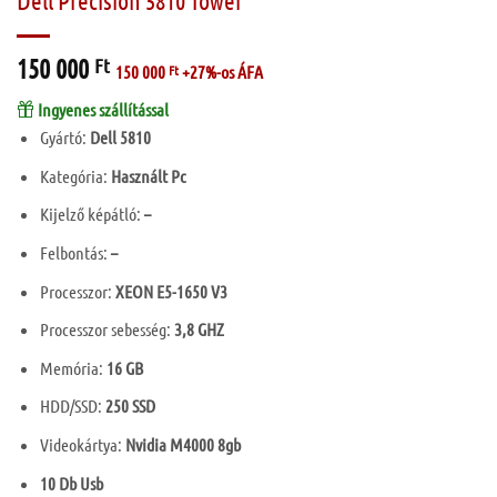
Dell Precision 5810 Tower
150 000
Ft
150 000
Ft
+27%-os ÁFA
Ingyenes szállítással
Gyártó:
Dell 5810
Kategória:
Használt Pc
Kijelző képátló:
–
Felbontás:
–
Processzor:
XEON E5-1650 V3
Processzor sebesség:
3,8 GHZ
Memória:
16 GB
HDD/SSD:
250 SSD
Videokártya:
Nvidia M4000 8gb
10 Db Usb