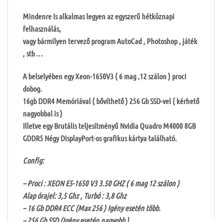
Mindenre Is alkalmas legyen az egyszerű hétköznapi
felhasználás,
vagy bármilyen tervező program AutoCad , Photoshop , játék
, stb …
A belselyében egy Xeon-1650V3 ( 6 mag ,12 szálon ) proci
dobog.
16gb DDR4 Memóriával ( bővíthető ) 256 Gb SSD-vel ( kérhető
nagyobbal is )
Illetve egy Brutális teljesítményű Nvidia Quadro M4000 8GB
GDDR5 Négy DisplayPort-os grafikus kártya található.
Config:
– Proci : XEON E5-1650 V3 3.50 GHZ ( 6 mag 12 szálon )
Alap órajel: 3,5 Ghz , Turbó : 3,8 Ghz
– 16 Gb DDR4 ECC (Max 256 ) Igény esetén több.
– 256 Gb SSD (Igény esetén nagyobb )