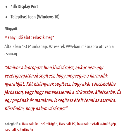
4db Display Port
Telepítve: Igen (Windows 10)
Elfogyott
Mennyi idő alatt érkezik meg?
Általában 1-3 Munkanap. Az esetek 99%-ban másnapra ott van a
csomag.
“Amikor a laptopozz.hu-nál vásárolsz, akkor nem egy
vezérigazgatónak segítesz, hogy megvegye a harmadik
nyaralóját. Két kislánynak segítesz, hogy akár tánciskolába
járhasson, vagy hogy elmehessenek a cirkuszba, állatkerbe. És
egy papának és mamának is segítesz ételt tenni az asztalra.
Köszönöm, hogy nálam vásárolsz”
Kategóriák:
Használt Dell számítógép
,
Használt PC, használt asztali számítógép,
használt számítógép