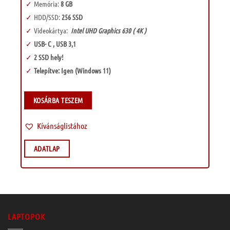
Memória:
8 GB
HDD/SSD:
256 SSD
Videokártya:
Intel UHD Graphics 630 ( 4K )
USB- C , USB 3,1
2 SSD hely!
Telepítve: Igen (Windows 11)
KOSÁRBA TESZEM
Kívánságlistához
ADATLAP
LAPTOPOK