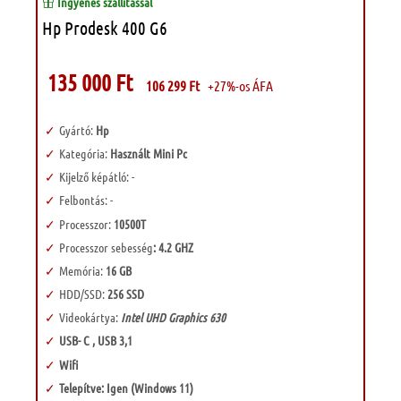
Ingyenes szállítással
Hp Prodesk 400 G6
135 000
Ft
106 299
Ft
+27%-os ÁFA
Gyártó:
Hp
Kategória:
Használt Mini Pc
Kijelző képátló: -
Felbontás: -
Processzor:
10500T
Processzor sebesség
: 4.2 GHZ
Memória:
16 GB
HDD/SSD:
256 SSD
Videokártya:
Intel UHD Graphics 630
USB- C , USB 3,1
Wifi
Telepítve: Igen (Windows 11)