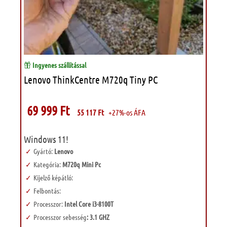
Ingyenes szállítással
Lenovo ThinkCentre M720q Tiny PC
69 999
Ft
55 117
Ft
+27%-os ÁFA
Windows 11!
Gyártó:
Lenovo
Kategória:
M720q Mini Pc
Kijelző képátló:
Felbontás:
Processzor:
Intel Core i3-8100T
Processzor sebesség
: 3.1 GHZ