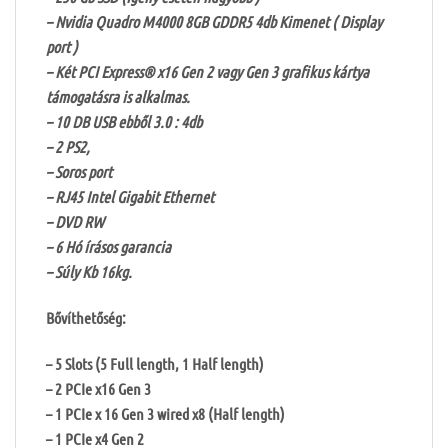
– Nvidia Quadro M4000 8GB GDDR5 4db Kimenet ( Display
port )
– Két PCI Express® x16 Gen 2 vagy Gen 3 grafikus kártya
támogatásra is alkalmas.
– 10 DB USB ebből 3.0 : 4db
– 2 PS2,
– Soros port
– RJ45 Intel Gigabit Ethernet
– DVD RW
– 6 Hó írásos garancia
– Súly Kb 16kg.
Bővíthetőség:
– 5 Slots (5 Full length, 1 Half length)
– 2 PCIe x16 Gen 3
– 1 PCIe x 16 Gen 3 wired x8 (Half length)
– 1 PCIe x4 Gen 2