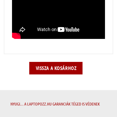
VISSZA A KOSÁRHOZ
NYUGI… A LAPTOPOZZ.HU GARANCIÁK TÉGED IS VÉDENEK