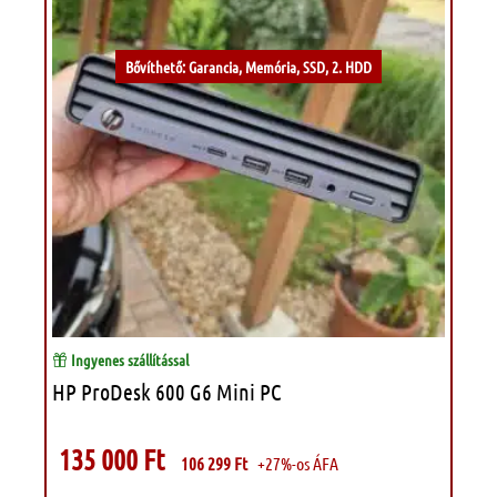
Kívánságlistához
Bővíthető: Garancia, Memória, SSD, 2. HDD
Ingyenes szállítással
HP ProDesk 600 G6 Mini PC
135 000
Ft
106 299
Ft
+27%-os ÁFA