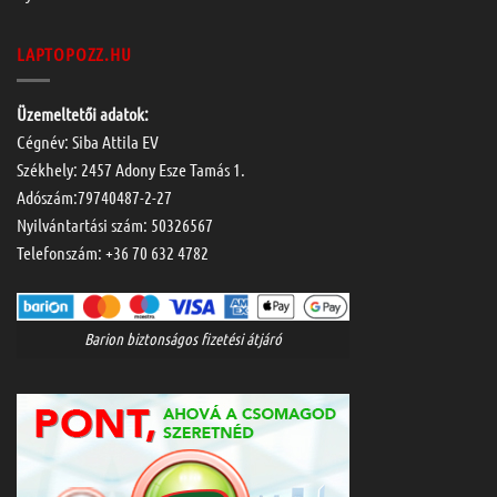
LAPTOPOZZ.HU
Üzemeltetői adatok:
Cégnév: Siba Attila EV
Székhely: 2457 Adony Esze Tamás 1.
Adószám:79740487-2-27
Nyilvántartási szám: 50326567
Telefonszám:
+36 70 632 4782
Barion biztonságos fizetési átjáró