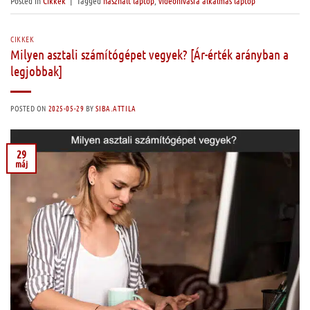
Posted in
Cikkek
|
Tagged
használt laptop
,
videóhívásra alkalmas laptop
CIKKEK
Milyen asztali számítógépet vegyek? [Ár-érték arányban a
legjobbak]
POSTED ON
2025-05-29
BY
SIBA.ATTILA
29
máj