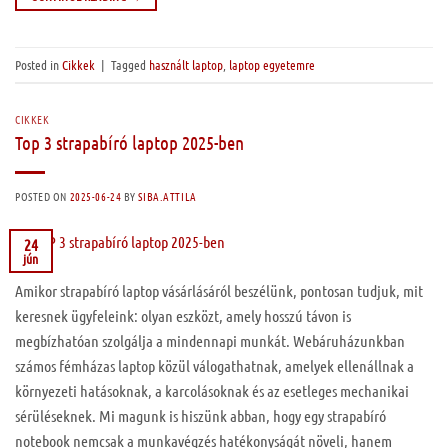
Posted in
Cikkek
|
Tagged
használt laptop
,
laptop egyetemre
CIKKEK
Top 3 strapabíró laptop 2025-ben
POSTED ON
2025-06-24
BY
SIBA.ATTILA
24
jún
Amikor strapabíró laptop vásárlásáról beszélünk, pontosan tudjuk, mit
keresnek ügyfeleink: olyan eszközt, amely hosszú távon is
megbízhatóan szolgálja a mindennapi munkát. Webáruházunkban
számos fémházas laptop közül válogathatnak, amelyek ellenállnak a
környezeti hatásoknak, a karcolásoknak és az esetleges mechanikai
sérüléseknek. Mi magunk is hiszünk abban, hogy egy strapabíró
notebook nemcsak a munkavégzés hatékonyságát növeli, hanem