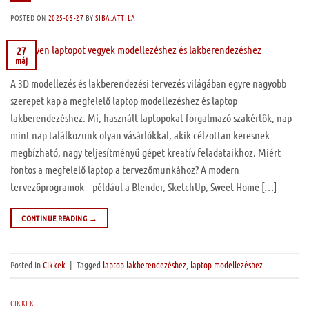
POSTED ON
2025-05-27
BY
SIBA.ATTILA
27
máj
A 3D modellezés és lakberendezési tervezés világában egyre nagyobb
szerepet kap a megfelelő laptop modellezéshez és laptop
lakberendezéshez. Mi, használt laptopokat forgalmazó szakértők, nap
mint nap találkozunk olyan vásárlókkal, akik célzottan keresnek
megbízható, nagy teljesítményű gépet kreatív feladataikhoz. Miért
fontos a megfelelő laptop a tervezőmunkához? A modern
tervezőprogramok – például a Blender, SketchUp, Sweet Home […]
CONTINUE READING
→
Posted in
Cikkek
|
Tagged
laptop lakberendezéshez
,
laptop modellezéshez
CIKKEK