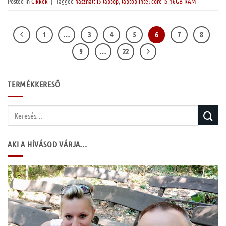
Posted in
Cikkek
|
Tagged
használt i5 laptop
,
laptop intel core i5 16GB RAM
1
…
3
4
5
6
7
8
9
…
22
TERMÉKKERESŐ
Keresés
a
következőre:
AKI A HÍVÁSOD VÁRJA…