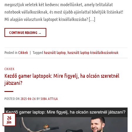
megosztjuk veletek két kedvenc modellünket, amely telitalálat
notebook vállalkozóknak, és most újabb ajánlattal bővítjük listánkat!
Mi alapján választunk laptopot kisvállalkozásba? […]
CONTINUE READING
→
Posted in
Cikkek
|
Tagged
használt laptop
,
használt laptop kisvállalkozásoknak
CIKKEK
Kezdő gamer laptopok: Mire figyelj, ha olcsón szeretnél
játszani?
POSTED ON
2025-06-26
BY
SIBA.ATTILA
26
jún