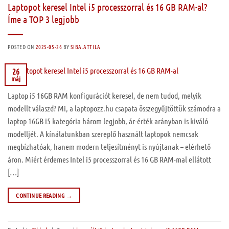
Laptopot keresel Intel i5 processzorral és 16 GB RAM-al?
Íme a TOP 3 legjobb
POSTED ON
2025-05-26
BY
SIBA.ATTILA
26
máj
Laptop i5 16GB RAM konfigurációt keresel, de nem tudod, melyik
modellt válaszd? Mi, a laptopozz.hu csapata összegyűjtöttük számodra a
laptop 16GB i5 kategória három legjobb, ár-érték arányban is kiváló
modelljét. A kínálatunkban szereplő használt laptopok nemcsak
megbízhatóak, hanem modern teljesítményt is nyújtanak – elérhető
áron. Miért érdemes Intel i5 processzorral és 16 GB RAM-mal ellátott
[…]
CONTINUE READING
→