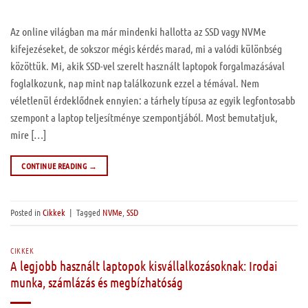
Az online világban ma már mindenki hallotta az SSD vagy NVMe
kifejezéseket, de sokszor mégis kérdés marad, mi a valódi különbség
közöttük. Mi, akik SSD-vel szerelt használt laptopok forgalmazásával
foglalkozunk, nap mint nap találkozunk ezzel a témával. Nem
véletlenül érdeklődnek ennyien: a tárhely típusa az egyik legfontosabb
szempont a laptop teljesítménye szempontjából. Most bemutatjuk,
mire […]
CONTINUE READING
→
Posted in
Cikkek
|
Tagged
NVMe
,
SSD
CIKKEK
A legjobb használt laptopok kisvállalkozásoknak: Irodai
munka, számlázás és megbízhatóság