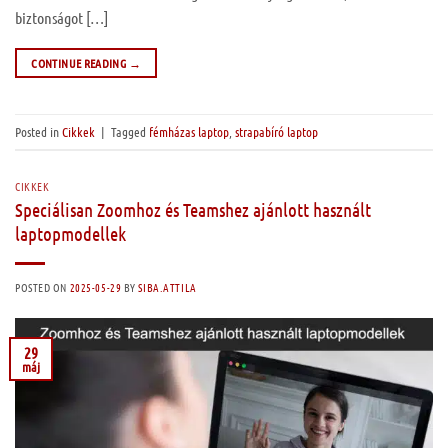
biztonságot […]
CONTINUE READING
→
Posted in
Cikkek
|
Tagged
fémházas laptop
,
strapabíró laptop
CIKKEK
Speciálisan Zoomhoz és Teamshez ajánlott használt
laptopmodellek
POSTED ON
2025-05-29
BY
SIBA.ATTILA
29
máj