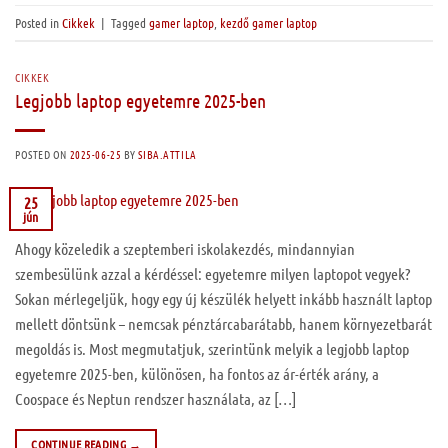
Posted in
Cikkek
|
Tagged
gamer laptop
,
kezdő gamer laptop
CIKKEK
Legjobb laptop egyetemre 2025-ben
POSTED ON
2025-06-25
BY
SIBA.ATTILA
25
jún
Ahogy közeledik a szeptemberi iskolakezdés, mindannyian
szembesülünk azzal a kérdéssel: egyetemre milyen laptopot vegyek?
Sokan mérlegeljük, hogy egy új készülék helyett inkább használt laptop
mellett döntsünk – nemcsak pénztárcabarátabb, hanem környezetbarát
megoldás is. Most megmutatjuk, szerintünk melyik a legjobb laptop
egyetemre 2025-ben, különösen, ha fontos az ár-érték arány, a
Coospace és Neptun rendszer használata, az […]
CONTINUE READING
→