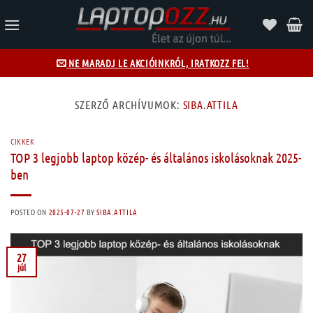
Skip
to
content
NE MARADJ LE AKCIÓINKRÓL, IRATKOZZ FEL!
SZERZŐ ARCHÍVUMOK:
SIBA.ATTILA
CIKKEK
TOP 3 legjobb laptop közép- és általános iskolásoknak 2025-
ben
POSTED ON
2025-07-27
BY
SIBA.ATTILA
27
júl