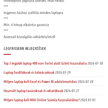
Feltelepített
jogtiszta szoftver, felár nélkül
***
Ingyenes
házhoz szállítás
minden laptopra
***
Min. 6 hónap
alkatrész garancia
***
Azonnali kiszolgálás raktárkészletről
LEGFRISSEBB BEJEGYZÉSEK
Top 3 legjobb laptop 400 ezer forint alatt üzleti használatra
2026-07-30
Laptop fordítóknak és tolmácsoknak
2026-07-29
Milyen laptop kell Excel és Power BI adatelemzéshez
2026-07-28
Használt laptop tanároknak és oktatóknak
2026-07-27
Milyen laptop kell NAV Online Számla használatához?
2026-07-01