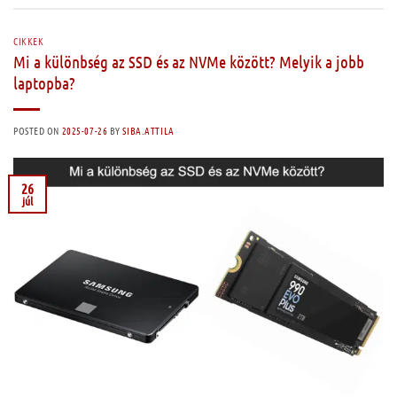
CIKKEK
Mi a különbség az SSD és az NVMe között? Melyik a jobb
laptopba?
POSTED ON
2025-07-26
BY
SIBA.ATTILA
26
júl